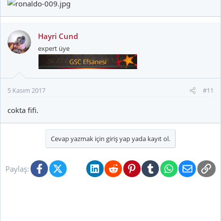
Hayri Cund
expert üye
5 Kasım 2017
#11
cokta fifi.
Cevap yazmak için giriş yap yada kayıt ol.
Facebook
X (Twitter)
Bluesky
LinkedIn
Reddit
Pinterest
Tumblr
WhatsApp
E-posta
Li
Paylaş: