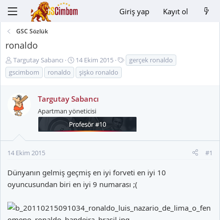
Giriş yap
Kayıt ol
GSC Sözlük
ronaldo
K
B
E
Targutay Sabancı
14 Ekim 2015
gerçek ronaldo
o
a
t
gscimbom
ronaldo
şişko ronaldo
n
ş
i
u
l
k
Targutay Sabancı
y
a
e
u
n
t
Apartman yöneticisi
B
g
l
a
ı
e
ş
ç
r
l
t
14 Ekim 2015
#1
a
a
t
r
Dünyanın gelmiş geçmiş en iyi forveti en iyi 10
a
i
oyuncusundan biri en iyi 9 numarası ;(
n
h
i