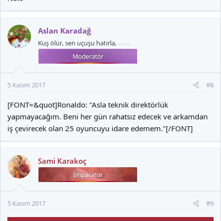
Aslan Karadağ
Kuş ölür, sen uçuşu hatırla,
5 Kasım 2017
#8
[FONT=&quot]Ronaldo: "Asla teknik direktörlük
yapmayacağım. Beni her gün rahatsız edecek ve arkamdan
iş çevirecek olan 25 oyuncuyu idare edemem."[/FONT]
Sami Karakoç
5 Kasım 2017
#9