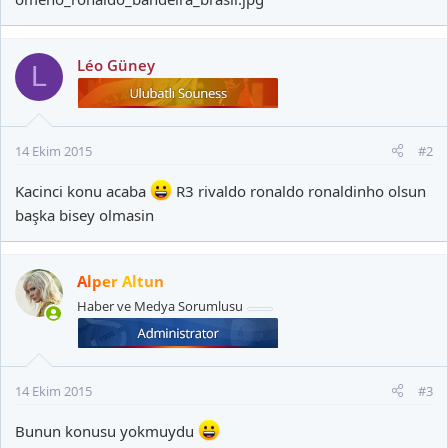
Léo Güney
L
14 Ekim 2015
#2
Kacinci konu acaba
R3 rivaldo ronaldo ronaldinho olsun
başka bisey olmasin
Alper Altun
Haber ve Medya Sorumlusu
14 Ekim 2015
#3
Bunun konusu yokmuydu