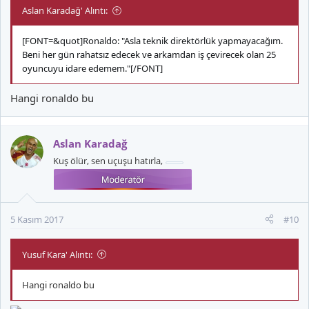
Aslan Karadağ' Alıntı:
[FONT=&quot]Ronaldo: "Asla teknik direktörlük yapmayacağım.
Beni her gün rahatsız edecek ve arkamdan iş çevirecek olan 25
oyuncuyu idare edemem."[/FONT]
Hangi ronaldo bu
Aslan Karadağ
Kuş ölür, sen uçuşu hatırla,
5 Kasım 2017
#10
Yusuf Kara' Alıntı:
Hangi ronaldo bu