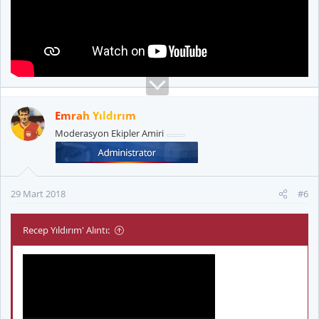
Emrah Yıldırım
Moderasyon Ekipler Amiri
29 Mart 2018
#6
Recep Yıldırım' Alıntı: