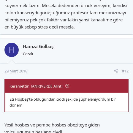
koyvermek lazım. Mesela dedemden örnek vereyim, kendisi
kolon kanseriydi görüştüğümüz profesör tam mekanizmayı
bilemiyoruz pek çok faktör var lakin şahsi kanaatime göre
en büyük sebep stres dedi mesela.
Hamza Gölbaşı
H
Cezalı
29 Mart 2018
#12
Keramettin TANRIVERDİ' Alıntı:
Eti Hoşbeş'te olduğundan ciddi şekilde şüpheleniyordum bir
dönem
Yesil hosbes ve pembe hosbes obeziteye giden
yolculugumun baslangiciydi