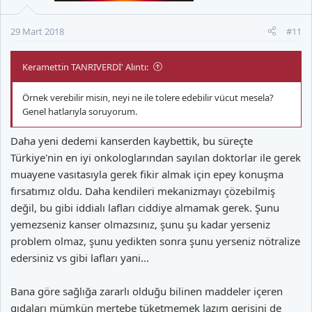
29 Mart 2018
#11
Keramettin TANRIVERDİ' Alıntı:
Örnek verebilir misin, neyi ne ile tolere edebilir vücut mesela?
Genel hatlarıyla soruyorum.
Daha yeni dedemi kanserden kaybettik, bu süreçte
Türkiye'nin en iyi onkologlarından sayılan doktorlar ile gerek
muayene vasıtasıyla gerek fikir almak için epey konuşma
fırsatımız oldu. Daha kendileri mekanizmayı çözebilmiş
değil, bu gibi iddialı lafları ciddiye almamak gerek. Şunu
yemezseniz kanser olmazsınız, şunu şu kadar yerseniz
problem olmaz, şunu yedikten sonra şunu yerseniz nötralize
edersiniz vs gibi lafları yani...
Bana göre sağlığa zararlı olduğu bilinen maddeler içeren
gıdaları mümkün mertebe tüketmemek lazım gerisini de