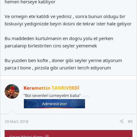
hemen herseye katiliyor
Ve ornegin ete katildi ve yediniz , sonra bunun oldugu bir
biskuviyi yediginizde beyin ikisini de tekrar ister hale geliyor
Bu maddeden kurtulmanin en dogru yolu et yerken
parcalanip birlestirilen cins seyler yememek
Bu yuzden ben kofte , doner gibi seyler yerine atiyorum
parca t bone , pirzola gibi urunleri tercih ediyorum
Keramettin TANRIVERDİ
"Bizi sevenleri üzmeyelim baba"
29 Mart 2018
#9
Sinan Bilgin' Alıntı: