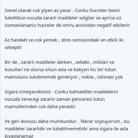
Genel olarak cok yiyen az yasar . Cunku hucreler besin
tukettikce vucuda zararli maddeler salgilar ve ayrica siz
sismanlarsaniz hucreler de omru acisindan negatif etkilenir
Az hareket ve cok yemek , stres sonrasindaki en etkili iki
sebeptir
Bir de , zararli maddeler derken , sebebi , miktari ve
kosullari ne olursa olsun asla ve katiyen hic bir tutun
mamulunu tuketmemek gerekiyor , nokta , istisnasi yok
Sigara icmeyeceksiniz . Cunku bahsedilen maddelerin
vucuda verecegi zararin zaman penceresi tutun
mamullerinden cok daha yavastir
Ve geri donusu daha mumkundur . Tekrar soyluyorum , bu
maddeler zararlidir ve tuketilmemelidir ama sigara ile asla
kiyaslanamaz