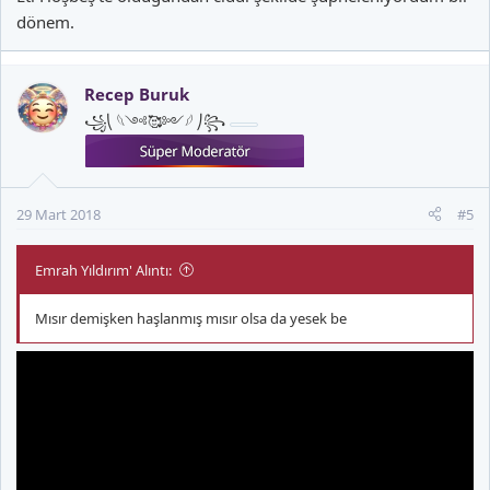
dönem.
Recep Buruk
꧁⎝ 𓆩༺🥰༻𓆪 ⎠꧂
29 Mart 2018
#5
Emrah Yıldırım' Alıntı:
Mısır demişken haşlanmış mısır olsa da yesek be