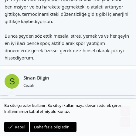
benimsiyor ve bu harekete geçmekteki o ataleti arttırıyor
gittikçe, termodinamikteki düzensizliğe gidiş gibi iç enerjini
gittikçe kaybediyorsun.
Bunca şeyden söz ettik mesela, stres, yemek vs vs her şeyin
en iyi ilacı bence spor, aktif olarak spor yaptığım
dönemlerde gerek fiziksel gerek de zihinsel olarak çok iyi
hissediyorum.
Sinan Bilgin
S
Cezalı
29 Mart 2018
#19
Bu site çerezler kullanır. Bu siteyi kullanmaya devam ederek çerez
kullanımımızı kabul etmiş olursunuz.
Spor salonlari saglik bozabilir , kas ve adele sistemleri agirlik
kaldirmaya programlanmamistir
Kabul
Daha fazla bilgi edin…