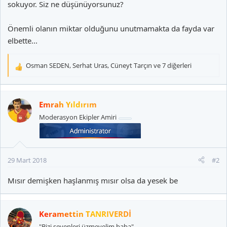
sokuyor. Siz ne düşünüyorsunuz?
Önemli olanın miktar olduğunu unutmamakta da fayda var
elbette...
Osman SEDEN
,
Serhat Uras
,
Cüneyt Tarçın
ve 7 diğerleri
T
e
p
k
Emrah Yıldırım
i
Moderasyon Ekipler Amiri
l
e
r
:
29 Mart 2018
#2
Mısır demişken haşlanmış mısır olsa da yesek be
Keramettin TANRIVERDİ
"Bizi sevenleri üzmeyelim baba"