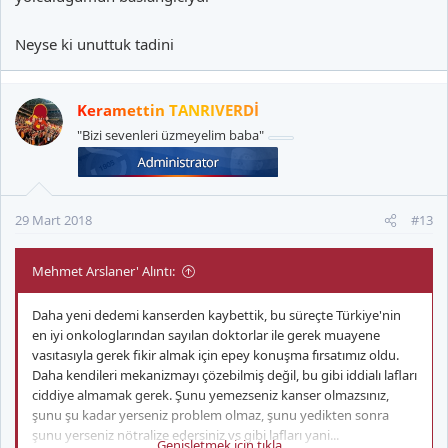
Neyse ki unuttuk tadini
Keramettin TANRIVERDİ
"Bizi sevenleri üzmeyelim baba"
29 Mart 2018
#13
Mehmet Arslaner' Alıntı:
Daha yeni dedemi kanserden kaybettik, bu süreçte Türkiye'nin
en iyi onkologlarından sayılan doktorlar ile gerek muayene
vasıtasıyla gerek fikir almak için epey konuşma fırsatımız oldu.
Daha kendileri mekanizmayı çözebilmiş değil, bu gibi iddialı lafları
ciddiye almamak gerek. Şunu yemezseniz kanser olmazsınız,
şunu şu kadar yerseniz problem olmaz, şunu yedikten sonra
şunu yerseniz nötralize edersiniz vs gibi lafları yani...
Genişletmek için tıkla ...