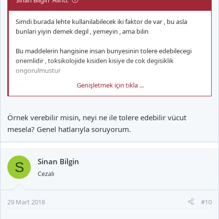
Simdi burada lehte kullanilabilecek iki faktor de var , bu asla
bunlari yiyin demek degil , yemeyin , ama bilin
Bu maddelerin hangisine insan bunyesinin tolere edebilecegi
onemlidir , toksikolojide kisiden kisiye de cok degisiklik
ongorulmustur
Genişletmek için tıkla ...
Ikincisi de bu zehirlerin panzehirleri de mevcuttur . Yani
bu maddelerin negatif etkilerini notr hale getiren ve
yasamimizda tukettigimiz maddeler de vardir
Örnek verebilir misin, neyi ne ile tolere edebilir vücut
mesela? Genel hatlarıyla soruyorum.
Aliskanlik haline getirilmeye calisilmasi sorundur aslinda , bu
cozulurse miktarina gore zarari tolere edilebilir cunku zararli
olacak miktarda birikmesi veya organ hasari yaratmasi kuvvetle
muhtemel insanin normal yasam dongusunun bitmesinden
Sinan Bilgin
S
once olmayacaktir . Ama kararinda tuketilirse
Cezalı
29 Mart 2018
#10