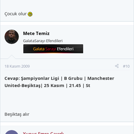
Çocuk olur
Mete Temiz
GalataSarayı Efendileri
18 Kasım 2009
#10
Cevap: Şampiyonlar Ligi | B Grubu | Manchester
United-Beşiktaş| 25 Kasım | 21.45 | St
Beşiktaş alır
Yunus Emre Çayırlı