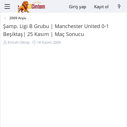
Giriş yap
Kayıt ol
2009 Arşiv
Şamp. Ligi B Grubu | Manchester United 0-1
Beşiktaş| 25 Kasım | Maç Sonucu
K
B
Emrah Oktay
18 Kasım 2009
o
a
n
ş
u
l
y
a
u
n
B
g
a
ı
ş
ç
l
t
a
a
t
r
a
i
n
h
i