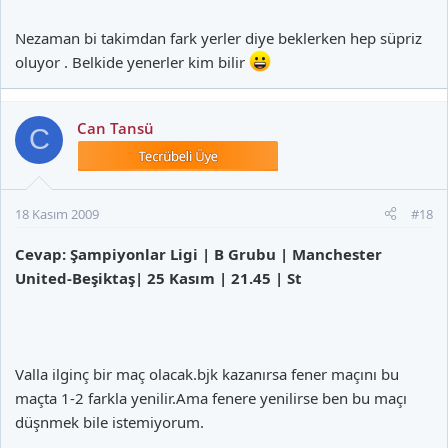
Nezaman bi takimdan fark yerler diye beklerken hep süpriz
oluyor . Belkide yenerler kim bilir
Can Tansü
C
18 Kasım 2009
#18
Cevap: Şampiyonlar Ligi | B Grubu | Manchester
United-Beşiktaş| 25 Kasım | 21.45 | St
Valla ilginç bir maç olacak.bjk kazanırsa fener maçını bu
maçta 1-2 farkla yenilir.Ama fenere yenilirse ben bu maçı
düşnmek bile istemiyorum.