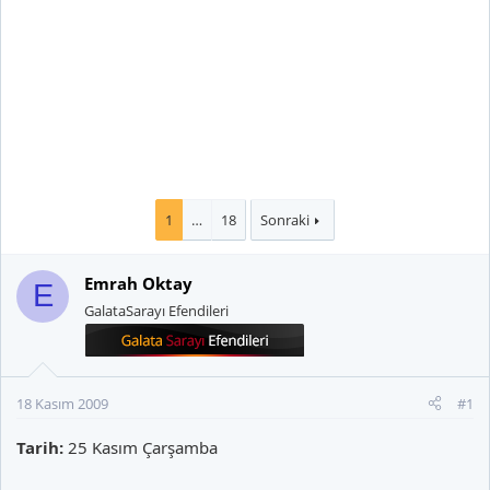
1
…
18
Sonraki
Emrah Oktay
E
GalataSarayı Efendileri
18 Kasım 2009
#1
Tarih:
25 Kasım Çarşamba