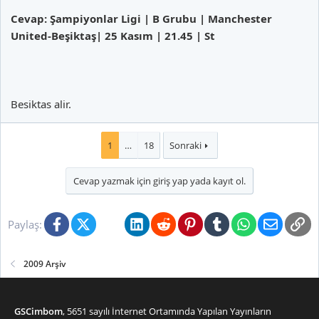
Cevap: Şampiyonlar Ligi | B Grubu | Manchester
United-Beşiktaş| 25 Kasım | 21.45 | St
Besiktas alir.
1
…
18
Sonraki
Cevap yazmak için giriş yap yada kayıt ol.
Facebook
X (Twitter)
Bluesky
LinkedIn
Reddit
Pinterest
Tumblr
WhatsApp
E-posta
Li
Paylaş:
2009 Arşiv
GSCimbom
, 5651 sayılı İnternet Ortamında Yapılan Yayınların