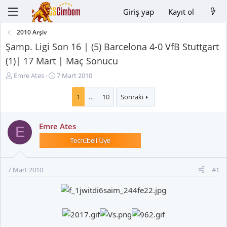
Giriş yap
Kayıt ol
2010 Arşiv
Şamp. Ligi Son 16 | (5) Barcelona 4-0 VfB Stuttgart
(1)| 17 Mart | Maç Sonucu
K
B
Emre Ates
7 Mart 2010
o
a
n
ş
1
…
10
Sonraki
u
l
y
a
Emre Ates
u
n
E
B
g
a
ı
ş
ç
l
t
7 Mart 2010
#1
a
a
t
r
a
i
n
h
i