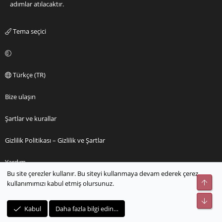
adımlar atılacaktır.
Tema seçici
Türkçe (TR)
Bize ulaşın
Şartlar ve kurallar
Gizlilik Politikası – Gizlilik ve Şartlar
Yardım
Bu site çerezler kullanır. Bu siteyi kullanmaya devam ederek çerez
Üst
kullanımımızı kabul etmiş olursunuz.
Ana sayfa
Alt
R
Kabul
Daha fazla bilgi edin…
S