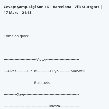
Cevap: Şamp. Ligi Son 16 | Barcelona - VfB Stuttgart |
17 Mart | 21:45
Come on guys!
---------------------------Victor---------------------------
---Alves---------Piqué-----------Puyol---------Maxwell
-------------------------Busquets-------------------------
-----------Xavi---------------------------------------------
-------------------------------------Iniesta----------------