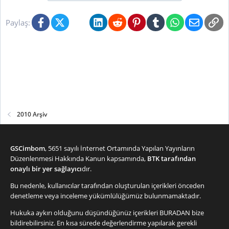
Facebook
X (Twitter)
Bluesky
LinkedIn
Reddit
Pinterest
Tumblr
WhatsApp
E-posta
Li
Paylaş:
2010 Arşiv
GSCimbom
, 5651 sayılı İnternet Ortamında Yapılan Yayınların
Düzenlenmesi Hakkında Kanun kapsamında,
BTK tarafından
onaylı bir yer sağlayıcı
dır.
Bu nedenle, kullanıcılar tarafından oluşturulan içerikleri önceden
denetleme veya inceleme yükümlülüğümüz bulunmamaktadır.
Hukuka aykırı olduğunu düşündüğünüz içerikleri
BURADAN
bize
bildirebilirsiniz. En kısa sürede değerlendirme yapılarak gerekli