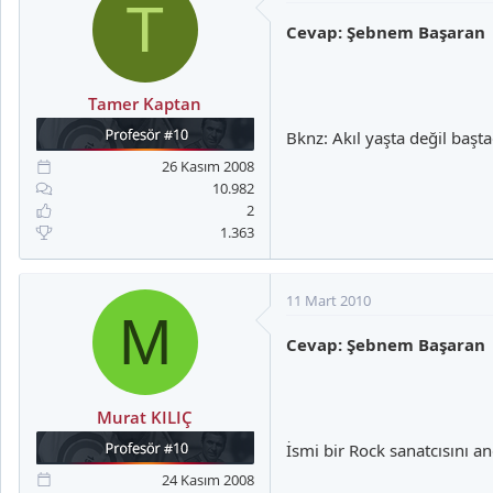
T
Cevap: Şebnem Başaran
Tamer Kaptan
Bknz: Akıl yaşta değil başta
26 Kasım 2008
10.982
2
1.363
11 Mart 2010
M
Cevap: Şebnem Başaran
Murat KILIÇ
İsmi bir Rock sanatcısını and
24 Kasım 2008