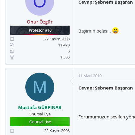
O
Cevap: Şebnem Başaran
Onur Özgür
Başımın belası..
22 Kasım 2008
11.428
6
1.363
11 Mart 2010
M
Cevap: Şebnem Başaran
Mustafa GÜRPINAR
Onursal Üye
Forumumuzun sevilen yönet
22 Kasım 2008