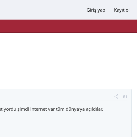
Giriş yap
Kayıt ol
#1
etiyordu şimdi internet var tüm dünya'ya açıldılar.