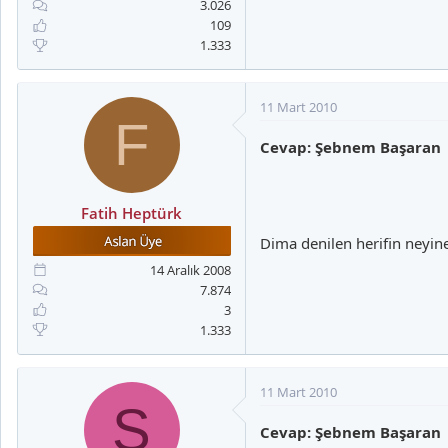
3.026
109
1.333
11 Mart 2010
F
Cevap: Şebnem Başaran
Fatih Heptürk
Dima denilen herifin neyi
14 Aralık 2008
7.874
3
1.333
11 Mart 2010
S
Cevap: Şebnem Başaran