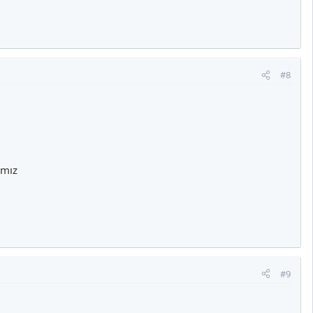
#8
ımız
#9