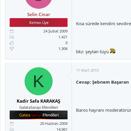
Selin Cinar
Kısa sürede kendini sevdire
24 Şubat 2009
1.421
0
1.306
bkz: şeytan tüyü
11 Mart 2010
K
Cevap: Şebnem Başaran
Kadir Safa KARAKAŞ
GalataSarayı Efendileri
Baros hayranı moderatörü
20 Haziran 2009
14.961