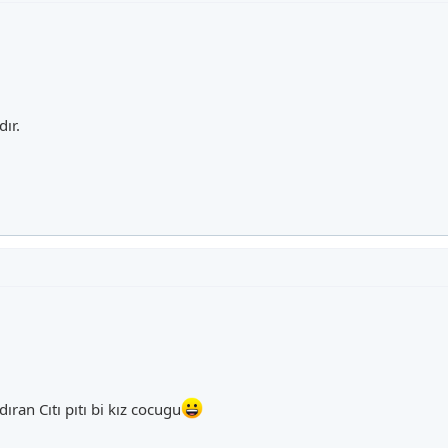
dır.
ıran Cıtı pıtı bi kız cocugu