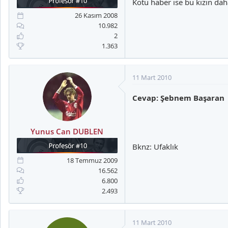
Kötü haber ise bu kızın da
a
i
n
h
26 Kasım 2008
i
10.982
2
1.363
11 Mart 2010
Cevap: Şebnem Başaran
Yunus Can DUBLEN
Bknz: Ufaklık
18 Temmuz 2009
16.562
6.800
2.493
11 Mart 2010