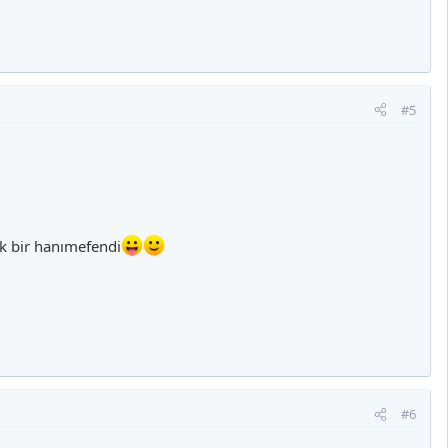
#5
ık bir hanımefendi
#6