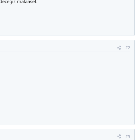
deceğiz malaasef.
#2
#3