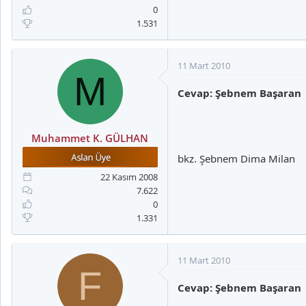
0
1.531
11 Mart 2010
M
Cevap: Şebnem Başaran
Muhammet K. GÜLHAN
bkz. Şebnem Dima Milan
22 Kasım 2008
7.622
0
1.331
11 Mart 2010
F
Cevap: Şebnem Başaran