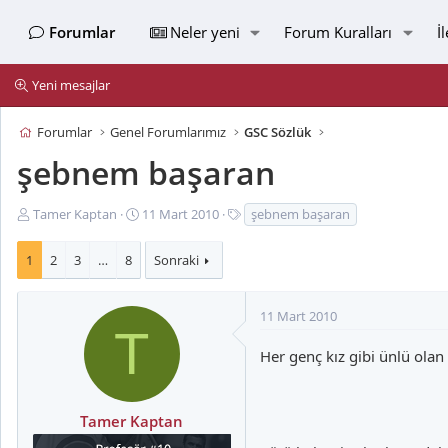
Forumlar
Neler yeni
Forum Kuralları
İ
Yeni mesajlar
Forumlar
Genel Forumlarımız
GSC Sözlük
şebnem başaran
K
B
E
Tamer Kaptan
11 Mart 2010
şebnem başaran
o
a
t
n
ş
i
1
2
3
…
8
Sonraki
u
l
k
y
a
e
u
n
t
11 Mart 2010
T
B
g
l
a
ı
e
Her genç kız gibi ünlü olan 
ş
ç
r
l
t
a
a
Tamer Kaptan
t
r