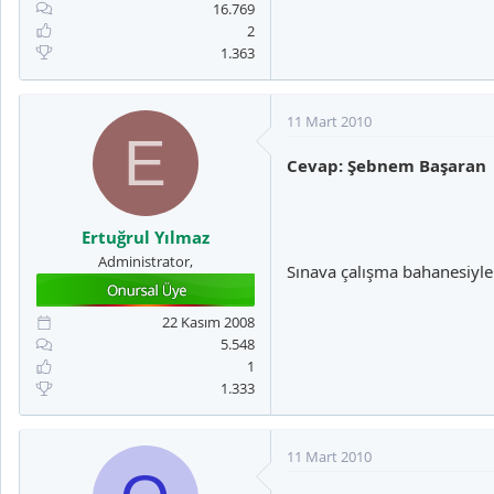
16.769
2
1.363
11 Mart 2010
E
Cevap: Şebnem Başaran
Ertuğrul Yılmaz
Administrator,
Sınava çalışma bahanesiyle
22 Kasım 2008
5.548
1
1.333
11 Mart 2010