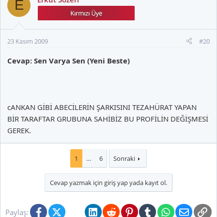
E
23 Kasım 2009
#20
Cevap: Sen Varya Sen (Yeni Beste)
cANKAN GİBİ ABECİLERİN ŞARKISINI TEZAHÜRAT YAPAN
BİR TARAFTAR GRUBUNA SAHİBİZ BU PROFİLİN DEĞİŞMESİ
GEREK.
1
…
6
Sonraki
Cevap yazmak için giriş yap yada kayıt ol.
Facebook
X (Twitter)
Bluesky
LinkedIn
Reddit
Pinterest
Tumblr
WhatsApp
E-posta
Li
Paylaş: