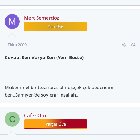
Mert Semerciöz
M
1 Ekim 2009
#4
Cevap: Sen Varya Sen (Yeni Beste)
Mükemmel bir tezahurat olmuş,çok çok beğendim
ben..Samiyen'de söylenir inşallah..
Cafer Oruc
C