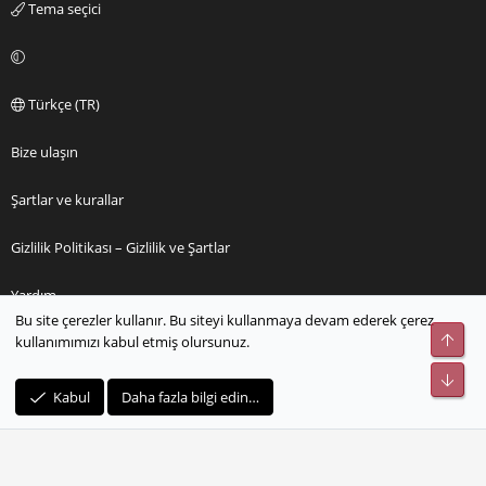
Tema seçici
Türkçe (TR)
Bize ulaşın
Şartlar ve kurallar
Gizlilik Politikası – Gizlilik ve Şartlar
Yardım
Bu site çerezler kullanır. Bu siteyi kullanmaya devam ederek çerez
Üst
kullanımımızı kabul etmiş olursunuz.
Ana sayfa
Alt
R
Kabul
Daha fazla bilgi edin…
S
S