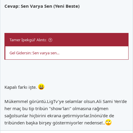
Cevap: Sen Varya Sen (Yeni Beste)
Tamer İpekgül' Alıntı:
Gel Gidersin: Sen varya sen...
Kapalı farkı işte.
Mükemmel görüntü.LigTv'ye selamlar olsun.Ali Sami Yen'de
her maç bu tip tribün "show'ları" olmasına rağmen
sağolsunlar hiçbirini ekrana getirmiyorlar.İnönü'de de
tribünden başka birşey göstermiyorler nedense!..