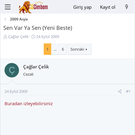
Giriş yap
Kayıt ol
2009 Arşiv
Sen Var Ya Sen (Yeni Beste)
K
B
Çağlar Çelik
24 Eylül 2009
o
a
n
ş
1
…
6
Sonraki
u
l
y
a
Çağlar Çelik
u
n
Ç
B
g
Cezalı
a
ı
ş
ç
l
t
24 Eylül 2009
#1
a
a
t
r
Buradan izleyebilirsiniz
a
i
n
h
i