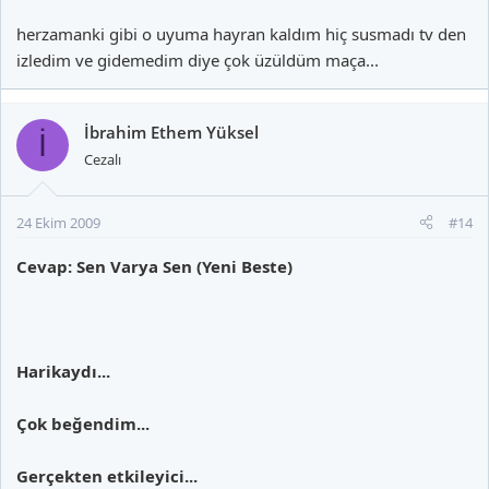
herzamanki gibi o uyuma hayran kaldım hiç susmadı tv den
izledim ve gidemedim diye çok üzüldüm maça...
İbrahim Ethem Yüksel
İ
Cezalı
24 Ekim 2009
#14
Cevap: Sen Varya Sen (Yeni Beste)
Harikaydı...
Çok beğendim...
Gerçekten etkileyici...