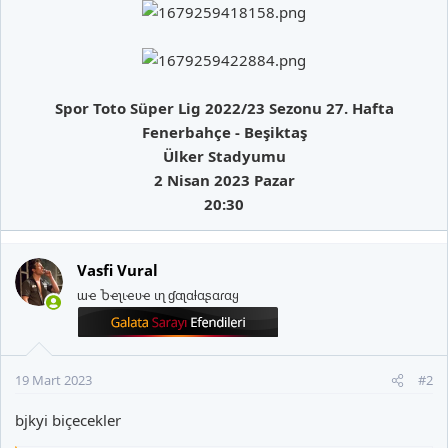
Spor Toto Süper Lig 2022/23 Sezonu 27. Hafta
Fenerbahçe - Beşiktaş
Ülker Stadyumu
2 Nisan 2023 Pazar
20:30
Vasfi Vural
ɯҽ Ⴆҽʅιҽʋҽ ιɳ ɠαʅαƚαʂαɾαყ
19 Mart 2023
#2
bjkyi biçecekler