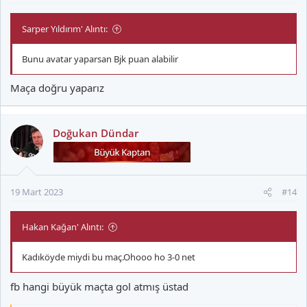
Sarper Yıldırım' Alıntı:
Bunu avatar yaparsan Bjk puan alabilir
Maça doğru yaparız
Doğukan Dündar
19 Mart 2023
#14
Hakan Kağan' Alıntı:
Kadıköyde miydi bu maç.Ohooo ho 3-0 net
fb hangi büyük maçta gol atmış üstad