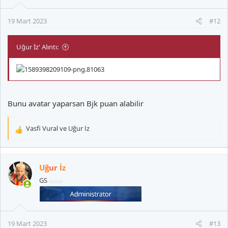
19 Mart 2023
#12
Uğur İz' Alıntı:
Bunu avatar yaparsan Bjk puan alabilir
Vasfi Vural
ve
Uğur İz
T
e
p
k
Uğur İz
i
GS
l
e
r
:
19 Mart 2023
#13