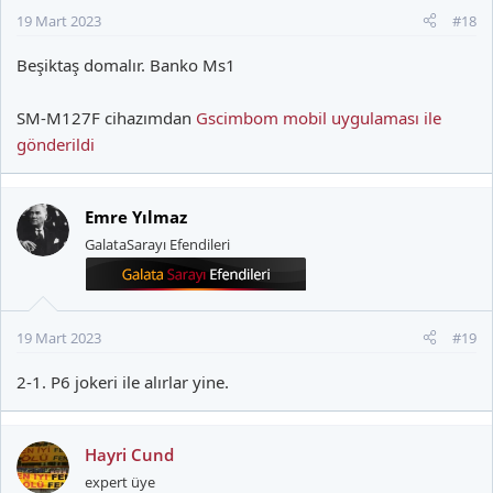
:
19 Mart 2023
#18
Beşiktaş domalır. Banko Ms1
SM-M127F cihazımdan
Gscimbom mobil uygulaması ile
gönderildi
Emre Yılmaz
GalataSarayı Efendileri
19 Mart 2023
#19
2-1. P6 jokeri ile alırlar yine.
Hayri Cund
expert üye