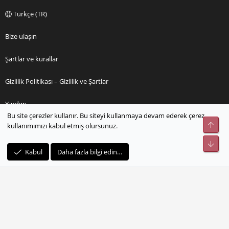
Türkçe (TR)
Bize ulaşın
Şartlar ve kurallar
Gizlilik Politikası – Gizlilik ve Şartlar
Yardım
Bu site çerezler kullanır. Bu siteyi kullanmaya devam ederek çerez
kullanımımızı kabul etmiş olursunuz.
Ana sayfa
R
Kabul
Daha fazla bilgi edin…
S
S