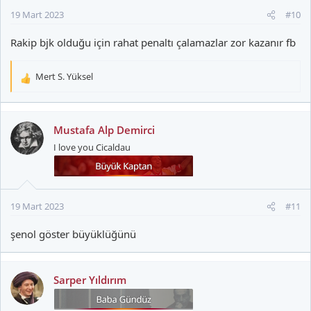
19 Mart 2023
#10
Rakip bjk olduğu için rahat penaltı çalamazlar zor kazanır fb
Mert S. Yüksel
T
e
p
k
Mustafa Alp Demirci
i
I love you Cicaldau
l
e
r
:
19 Mart 2023
#11
şenol göster büyüklüğünü
Sarper Yıldırım