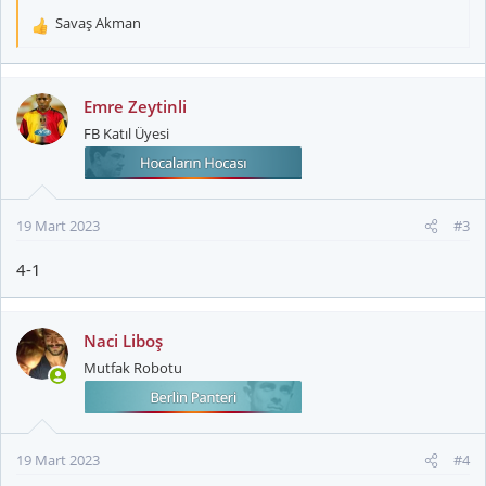
Savaş Akman
T
e
p
k
Emre Zeytinli
i
FB Katıl Üyesi
l
e
r
:
19 Mart 2023
#3
4-1
Naci Liboş
Mutfak Robotu
19 Mart 2023
#4