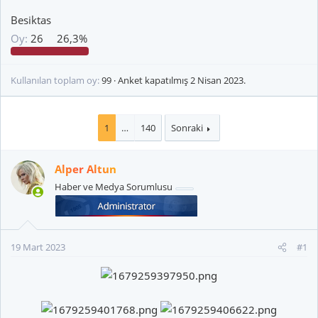
Besiktas
Oy:
26
26,3%
Kullanılan toplam oy
99
Anket kapatılmış
2 Nisan 2023
.
1
…
140
Sonraki
Alper Altun
Haber ve Medya Sorumlusu
19 Mart 2023
#1