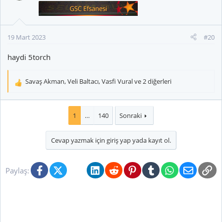
19 Mart 2023
#20
haydi 5torch
Savaş Akman
,
Veli Baltacı
,
Vasfi Vural
ve 2 diğerleri
T
e
p
k
1
…
140
Sonraki
i
l
Cevap yazmak için giriş yap yada kayıt ol.
e
r
:
Facebook
X (Twitter)
Bluesky
LinkedIn
Reddit
Pinterest
Tumblr
WhatsApp
E-posta
Li
Paylaş: