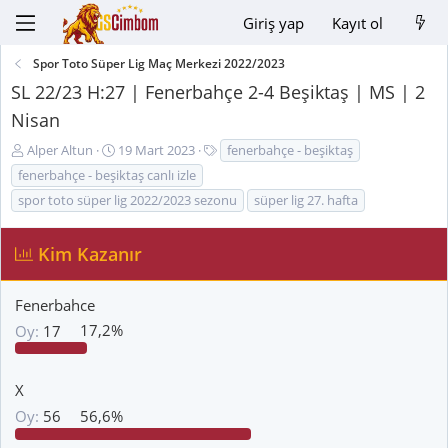
Giriş yap
Kayıt ol
Spor Toto Süper Lig Maç Merkezi 2022/2023
SL 22/23 H:27 | Fenerbahçe 2-4 Beşiktaş | MS | 2
Nisan
K
B
E
Alper Altun
19 Mart 2023
fenerbahçe - beşiktaş
o
a
t
fenerbahçe - beşiktaş canlı izle
n
ş
i
spor toto süper lig 2022/2023 sezonu
süper lig 27. hafta
u
l
k
y
a
e
u
n
t
Kim Kazanır
B
g
l
a
ı
e
Fenerbahce
ş
ç
r
l
t
Oy:
17
17,2%
a
a
t
r
a
i
X
n
h
Oy:
56
56,6%
i