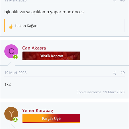
19 Mart 2023
#8
bjk aklı varsa açıklama yapar maç öncesi
Hakan Kağan
T
e
p
k
Can Akasra
C
i
l
e
r
19 Mart 2023
#9
:
1-2
Son düzenleme:
19 Mart 2023
Yener Karabag
Y