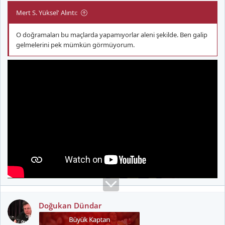
Mert S. Yüksel' Alıntı:
O doğramaları bu maçlarda yapamıyorlar aleni şekilde. Ben galip
gelmelerini pek mümkün görmüyorum.
Doğukan Dündar