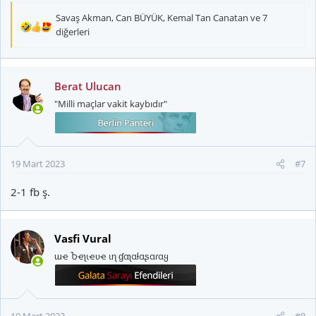
Savaş Akman
,
Can BÜYÜK
,
Kemal Tan Canatan
ve 7
T
diğerleri
e
p
k
Berat Ulucan
i
l
"Milli maçlar vakit kaybıdır"
e
r
:
19 Mart 2023
#7
2-1 fb ş.
Vasfi Vural
ɯҽ Ⴆҽʅιҽʋҽ ιɳ ɠαʅαƚαʂαɾαყ