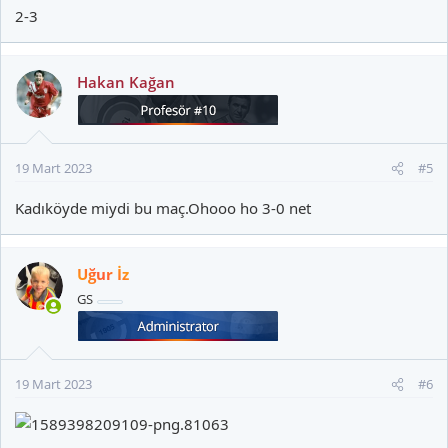
2-3
Hakan Kağan
19 Mart 2023
#5
Kadıköyde miydi bu maç.Ohooo ho 3-0 net
Uğur İz
GS
19 Mart 2023
#6