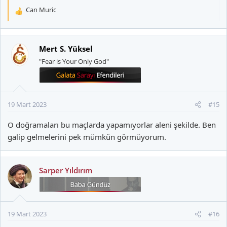
Can Muric
T
e
p
k
Mert S. Yüksel
i
"Fear is Your Only God"
l
e
r
:
19 Mart 2023
#15
O doğramaları bu maçlarda yapamıyorlar aleni şekilde. Ben
galip gelmelerini pek mümkün görmüyorum.
Sarper Yıldırım
19 Mart 2023
#16