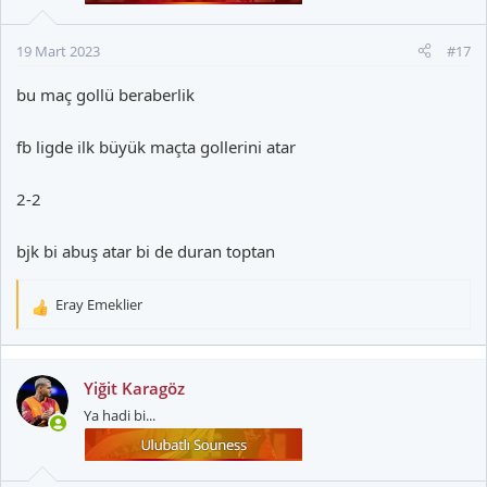
19 Mart 2023
#17
bu maç gollü beraberlik
fb ligde ilk büyük maçta gollerini atar
2-2
bjk bi abuş atar bi de duran toptan
Eray Emeklier
T
e
p
k
Yiğit Karagöz
i
Ya hadi bi...
l
e
r