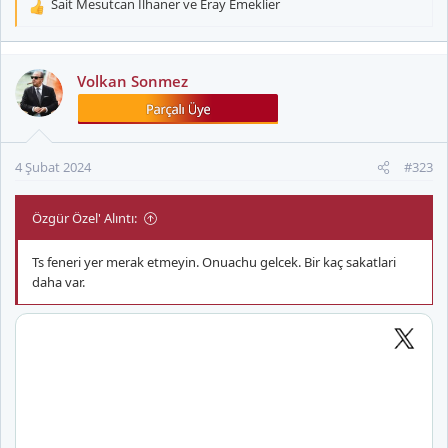
Sait Mesutcan Ilhaner
ve
Eray Emeklier
T
e
p
k
Volkan Sonmez
i
l
e
r
4 Şubat 2024
#323
:
Özgür Özel' Alıntı:
Ts feneri yer merak etmeyin. Onuachu gelcek. Bir kaç sakatlari
daha var.