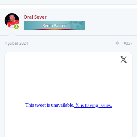
e
p
k
Oral Sever
i
sanmıyorum başkanım
l
e
r
4 Şubat 2024
#337
: