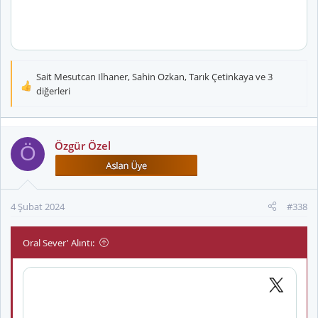
Sait Mesutcan Ilhaner
,
Sahin Ozkan
,
Tarık Çetinkaya
ve 3
T
diğerleri
e
p
k
Özgür Özel
i
Ö
l
e
r
:
4 Şubat 2024
#338
Oral Sever' Alıntı: