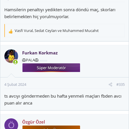
Hamsilerin penaltıyı yedikten sonra döndü maç, skorları
belirlemekten hiç yorulmuyorlar.
Vasfi Vural
,
Sedat Ceylan
ve
Muhammed Mucahıt
T
e
p
k
Furkan Korkmaz
i
🦁PALA🦁
l
e
r
:
4 Şubat 2024
#335
ts avcıyı göndermeden bu hafta yenmeli maçları fbden avcı
puan alır anca
Özgür Özel
Ö