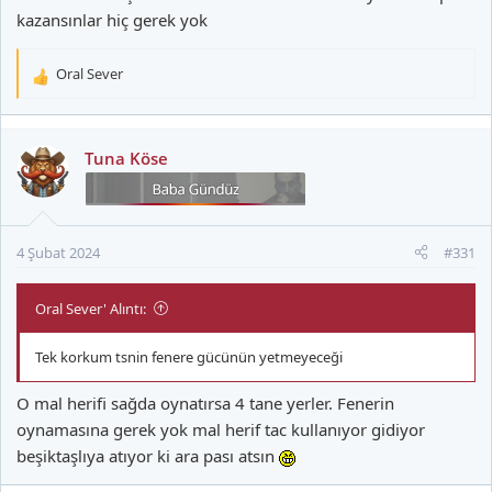
kazansınlar hiç gerek yok
Oral Sever
T
e
p
k
Tuna Köse
i
l
e
r
4 Şubat 2024
#331
:
Oral Sever' Alıntı:
Tek korkum tsnin fenere gücünün yetmeyeceği
O mal herifi sağda oynatırsa 4 tane yerler. Fenerin
oynamasına gerek yok mal herif tac kullanıyor gidiyor
beşiktaşlıya atıyor ki ara pası atsın