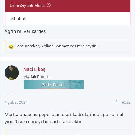
Emre Zeytinli' Alıntı:
ahhhhhhh
Ağrın mi var kardes
Sami Karakoç
,
Volkan Sonmez
ve
Emre Zeytinli
T
e
p
k
Naci Liboş
i
Mutfak Robotu
l
e
r
:
4 Şubat 2024
#322
Martta onauchu pepe falan okur kadrolarinda apo kalmali
yine fb ye celmeyi bunlarla takacaktır