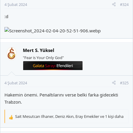
r
4 Şubat 2024
#324
:
:d
Mert S. Yüksel
"Fear is Your Only God"
4 Şubat 2024
#325
Hakemin önemi. Penaltılarını verse belki farka gidecekti
Trabzon.
Sait Mesutcan Ilhaner
,
Deniz Akın
,
Eray Emeklier
ve 1 kişi daha
T
e
p