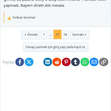
yapmadı. Bayern direkt aldı mesela.
Volkan Sonmez
T
e
p
k
Önceki
1
…
17
18
Sonraki
i
l
Cevap yazmak için giriş yap yada kayıt ol.
e
r
:
Facebook
X (Twitter)
Bluesky
LinkedIn
Reddit
Pinterest
Tumblr
WhatsApp
E-posta
Li
Paylaş: