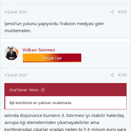
r
:
4 Şubat 2024
#329
Şenol'un yolunu yapıyordu Trabzon medyası gelir
muhtemelen.
Volkan Sonmez
4 Şubat 2024
#330
Oral Sever' Alıntı:
Bjk kendisine en yakisan siralamada
aslında düşününce bunların 3. bitirmesi iyi olabilir haterdaş
avrupa ligi elemelerinden çıkamayabilirler ama
konferansdan çıkarlar oradan neden bi 5 6 milyon euro para