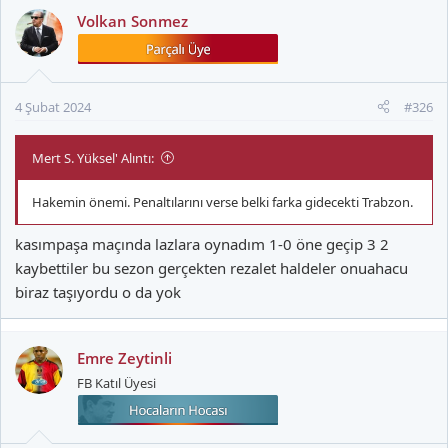
k
Volkan Sonmez
i
l
e
r
4 Şubat 2024
#326
:
Mert S. Yüksel' Alıntı:
Hakemin önemi. Penaltılarını verse belki farka gidecekti Trabzon.
kasımpaşa maçında lazlara oynadım 1-0 öne geçip 3 2
kaybettiler bu sezon gerçekten rezalet haldeler onuahacu
biraz taşıyordu o da yok
Emre Zeytinli
FB Katıl Üyesi