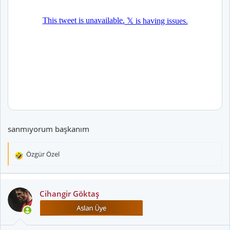
sanmıyorum başkanım
Özgür Özel
T
e
p
k
Cihangir Göktaş
i
l
e