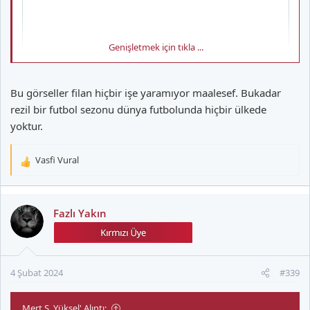
Genişletmek için tıkla ...
Bu görseller filan hiçbir işe yaramıyor maalesef. Bukadar
rezil bir futbol sezonu dünya futbolunda hiçbir ülkede
yoktur.
Vasfi Vural
T
e
p
k
Fazlı Yakın
i
l
e
r
4 Şubat 2024
#339
:
Mert S. Yüksel' Alıntı: