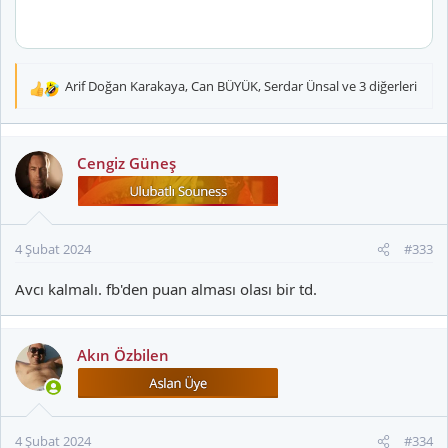
Arif Doğan Karakaya
,
Can BÜYÜK
,
Serdar Ünsal
ve 3 diğerleri
T
e
p
k
Cengiz Güneş
i
l
e
r
4 Şubat 2024
#333
:
Avcı kalmalı. fb'den puan alması olası bir td.
Akın Özbilen
4 Şubat 2024
#334