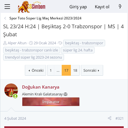
Giriş yap
Kayıt ol
Spor Toto Süper Lig Maç Merkezi 2023/2024
SL 23/24 H:24 | Beşiktaş 2-0 Trabzonspor | MS | 4
Şubat
K
B
E
Alper Altun
29 Ocak 2024
beşiktaş - trabzonspor
o
a
t
beşiktaş - trabzonspor canlı izle
süper lig 24. hafta
n
ş
i
trendyol süper lig 2023-24 sezonu
u
l
k
y
a
e
Önceki
1
…
17
18
Sonraki
u
n
t
B
g
l
a
ı
e
Doğukan Kanarya
ş
ç
r
l
t
Alemin Kralı Galatasaray 🦁
a
a
t
r
a
i
n
h
4 Şubat 2024
#321
i