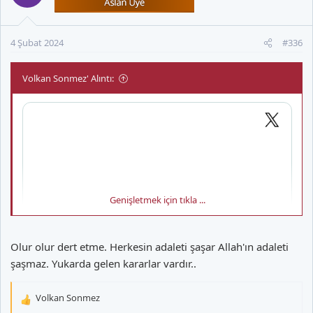
4 Şubat 2024
#336
Volkan Sonmez' Alıntı:
Genişletmek için tıkla ...
Olur olur dert etme. Herkesin adaleti şaşar Allah'ın adaleti
şaşmaz. Yukarda gelen kararlar vardır..
Volkan Sonmez
T