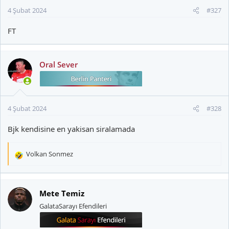
4 Şubat 2024
#327
FT
Oral Sever
4 Şubat 2024
#328
Bjk kendisine en yakisan siralamada
Volkan Sonmez
T
e
p
k
Mete Temiz
i
GalataSarayı Efendileri
l
e