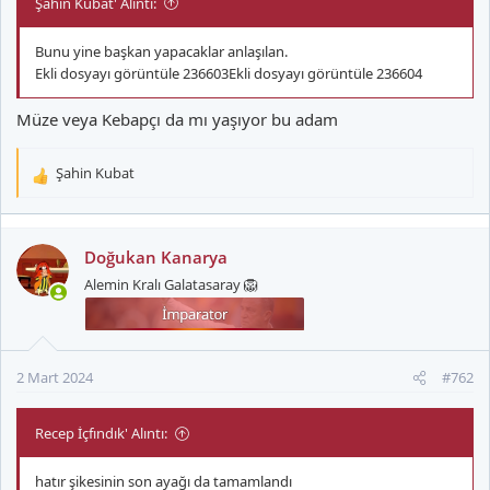
Şahin Kubat' Alıntı:
Bunu yine başkan yapacaklar anlaşılan.
Ekli dosyayı görüntüle 236603
Ekli dosyayı görüntüle 236604
Müze veya Kebapçı da mı yaşıyor bu adam
Şahin Kubat
T
e
p
k
Doğukan Kanarya
i
Alemin Kralı Galatasaray 🦁
l
e
r
:
2 Mart 2024
#762
Recep İçfındık' Alıntı:
hatır şikesinin son ayağı da tamamlandı