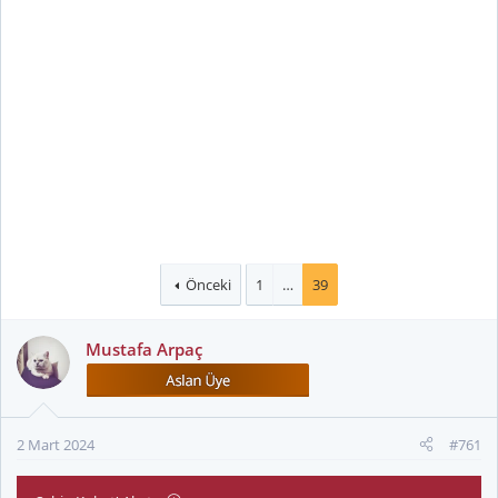
Önceki
1
…
39
Mustafa Arpaç
2 Mart 2024
#761