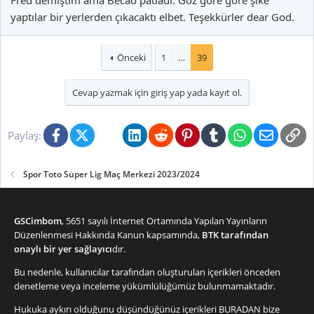
Fred demiştim ama Becao patladı. Göz göre göre şike
yaptılar bir yerlerden çıkacaktı elbet. Teşekkürler dear God.
Önceki
1
…
39
Cevap yazmak için giriş yap yada kayıt ol.
Facebook
X (Twitter)
Bluesky
LinkedIn
Reddit
Pinterest
Tumblr
WhatsApp
E-posta
Li
Paylaş:
Spor Toto Süper Lig Maç Merkezi 2023/2024
GSCimbom
, 5651 sayılı İnternet Ortamında Yapılan Yayınların
Düzenlenmesi Hakkında Kanun kapsamında,
BTK tarafından
onaylı bir yer sağlayıcı
dır.
Bu nedenle, kullanıcılar tarafından oluşturulan içerikleri önceden
denetleme veya inceleme yükümlülüğümüz bulunmamaktadır.
Hukuka aykırı olduğunu düşündüğünüz içerikleri
BURADAN
bize