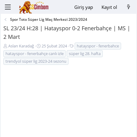
Giriş yap
Kayıt ol
Spor Toto Süper Lig Maç Merkezi 2023/2024
SL 23/24 H:28 | Hatayspor 0-2 Fenerbahçe | MS |
2 Mart
K
B
E
Aslan Karadağ
25 Şubat 2024
hatayspor - fenerbahce
o
a
t
hatayspor - fenerbahçe canlı izle
süper lig 28. hafta
n
ş
i
trendyol süper lig 2023-24 sezonu
u
l
k
y
a
e
u
n
t
B
g
l
a
ı
e
ş
ç
r
l
t
a
a
t
r
a
i
n
h
i