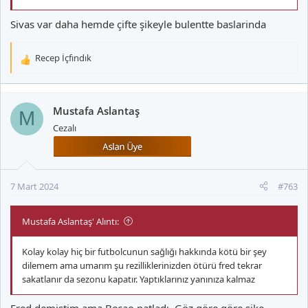
Sivas var daha hemde çifte şikeyle bulentte baslarinda
Recep İçfındık
T
e
p
k
Mustafa Aslantaş
M
i
Cezalı
l
e
r
:
7 Mart 2024
#763
Mustafa Aslantaş' Alıntı:
Kolay kolay hiç bir futbolcunun sağlığı hakkında kötü bir şey
dilemem ama umarım şu rezilliklerinizden ötürü fred tekrar
sakatlanır da sezonu kapatır. Yaptıklarınız yanınıza kalmaz