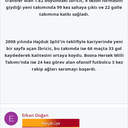
transfer olan 1.82 boyundaki İbricic, 4 sezon formasını
giydiği yeni takımında 99 kez sahaya çıktı ve 22 golle
takımına katkı sağladı.
2008 yılında Hajduk Split'in teklifiyle kariyerinde yeni
bir sayfa açan İbricic, bu takımda ise 66 maçta 33 gol
kaydederek kalitesini ortaya koydu. Bosna Hersek Milli
Takımı'nda ise 24 kez görev alan ofansif futbolcu 3 kez
rakip ağları sarsmayı başardı.
Erkan Doğan
E