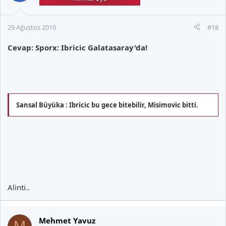
29 Ağustos 2010
#18
Cevap: Sporx: Ibricic Galatasaray'da!
Sansal Büyüka : Ibricic bu gece bitebilir, Misimovic bitti.
Alinti..
Mehmet Yavuz