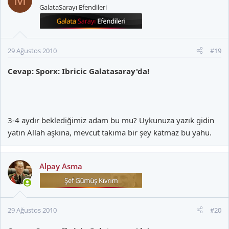
M
GalataSarayı Efendileri
29 Ağustos 2010
#19
Cevap: Sporx: Ibricic Galatasaray'da!
3-4 aydır beklediğimiz adam bu mu? Uykunuza yazık gidin
yatın Allah aşkına, mevcut takıma bir şey katmaz bu yahu.
Alpay Asma
29 Ağustos 2010
#20