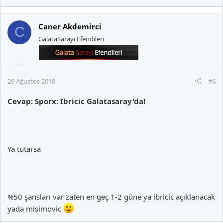
Caner Akdemirci
C
GalataSarayı Efendileri
29 Ağustos 2010
#6
Cevap: Sporx: Ibricic Galatasaray'da!
Ya tutarsa
%50 şansları var zaten en geç 1-2 güne ya ibricic açıklanacak
yada misimovic