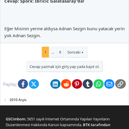
Cevap: Sporx: Ibricic Galatasaray'da!
Eğer Misinin yerine aldıysa Adnan Sezgin bunu yatacak yerin
yok Adnan Sezgin.
1
…
9
Sonraki
Cevap yazmak için giriş yap yada kayıt ol.
Facebook
X (Twitter)
Bluesky
LinkedIn
Reddit
Pinterest
Tumblr
WhatsApp
E-posta
Li
Paylaş:
2010 Arşiv
GSCimbom
, 5651 sayılı İnternet Ortamında Yapılan Yayınların
Düzenlenmesi Hakkında Kanun kapsamında,
BTK tarafından