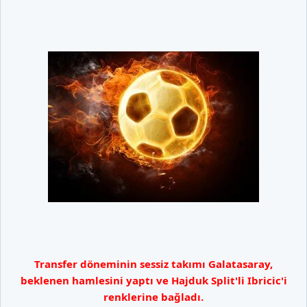
Transfer döneminin sessiz takımı Galatasaray,
beklenen hamlesini yaptı ve Hajduk Split'li Ibricic'i
renklerine bağladı.