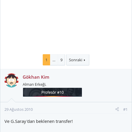
1
…
9
Sonraki
Gökhan Kim
Alman Erkeği,
29 Ağustos 2010
#1
Ve G.Saray'dan beklenen transfer!