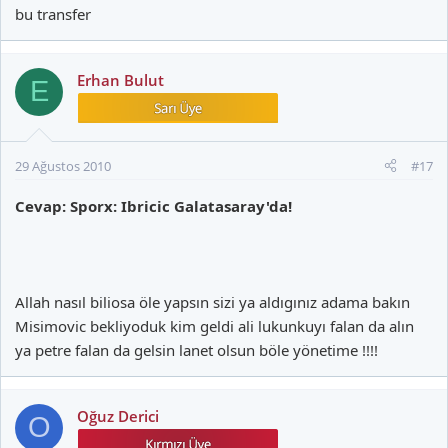
bu transfer
Erhan Bulut
E
29 Ağustos 2010
#17
Cevap: Sporx: Ibricic Galatasaray'da!
Allah nasıl biliosa öle yapsın sizi ya aldıgınız adama bakın
Misimovic bekliyoduk kim geldi ali lukunkuyı falan da alın
ya petre falan da gelsin lanet olsun böle yönetime !!!!
Oğuz Derici
O