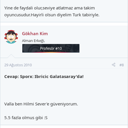
Yine de faydali olur,seviye atlatmaz ama takim
oyuncusudur.Hayirli olsun diyelim Turk tabiriyle.
Gökhan Kim
Alman Erkeği,
29 Ağustos 2010
#8
Cevap: Sporx: Ibricic Galatasaray'da!
Valla ben Hilmi Sever'e güveniyorum.
5.5 fazla olmus gibi :S