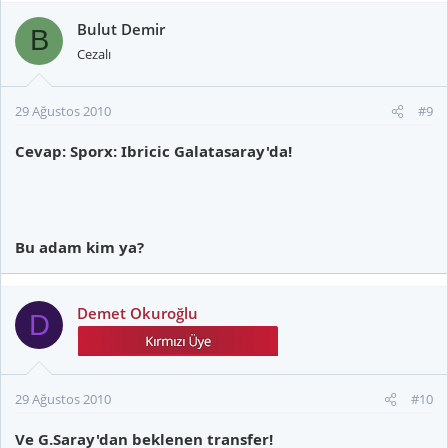
Bulut Demir
B
Cezalı
29 Ağustos 2010
#9
Cevap: Sporx: Ibricic Galatasaray'da!
Bu adam kim ya?
Demet Okuroğlu
D
29 Ağustos 2010
#10
Ve G.Saray'dan beklenen transfer!