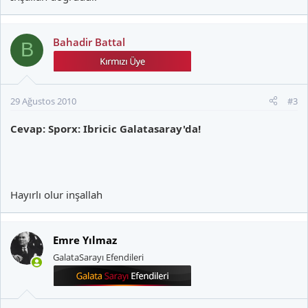
Bahadir Battal
B
29 Ağustos 2010
#3
Cevap: Sporx: Ibricic Galatasaray'da!
Hayırlı olur inşallah
Emre Yılmaz
GalataSarayı Efendileri