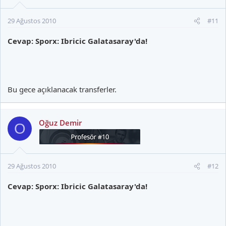
29 Ağustos 2010
#11
Cevap: Sporx: Ibricic Galatasaray'da!
Bu gece açıklanacak transferler.
Oğuz Demir
O
29 Ağustos 2010
#12
Cevap: Sporx: Ibricic Galatasaray'da!