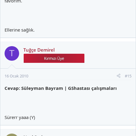
favorim.
Ellerine sağlık.
Tuğçe Demirel
T
16 Ocak 2010
#15
Cevap: Süleyman Bayram | GShastası çalışmaları
Sürerr yaaa (Y)