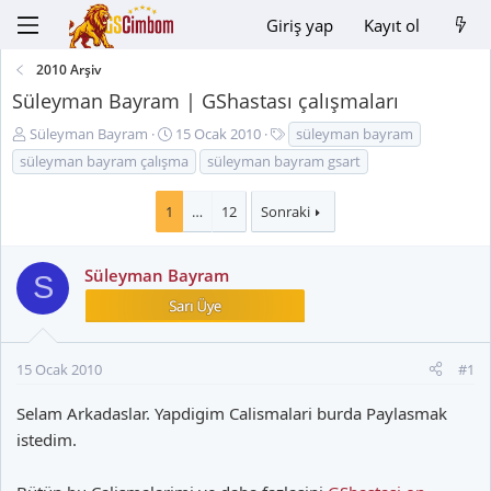
Giriş yap
Kayıt ol
2010 Arşiv
Süleyman Bayram | GShastası çalışmaları
K
B
E
Süleyman Bayram
15 Ocak 2010
süleyman bayram
o
a
t
süleyman bayram çalışma
süleyman bayram gsart
n
ş
i
u
l
k
1
…
12
Sonraki
y
a
e
u
n
t
B
g
l
Süleyman Bayram
S
a
ı
e
ş
ç
r
l
t
a
a
15 Ocak 2010
#1
t
r
a
i
Selam Arkadaslar. Yapdigim Calismalari burda Paylasmak
n
h
istedim.
i