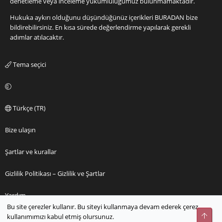
denetleme veya inceleme yükümlülüğümüz bulunmamaktadır.
Hukuka aykırı olduğunu düşündüğünüz içerikleri
BURADAN
bize
bildirebilirsiniz. En kısa sürede değerlendirme yapılarak gerekli
adımlar atılacaktır.
Tema seçici
Türkçe (TR)
Bize ulaşın
Şartlar ve kurallar
Gizlilik Politikası – Gizlilik ve Şartlar
Yardım
Bu site çerezler kullanır. Bu siteyi kullanmaya devam ederek çerez
Üst
kullanımımızı kabul etmiş olursunuz.
Ana sayfa