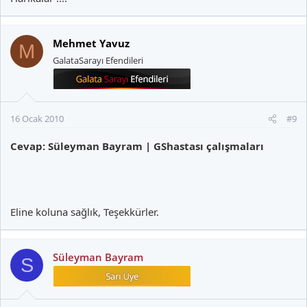
Mehmet Yavuz
M
GalataSarayı Efendileri
16 Ocak 2010
#9
Cevap: Süleyman Bayram | GShastası çalışmaları
Eline koluna sağlık, Teşekkürler.
Süleyman Bayram
S