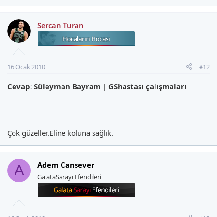
Sercan Turan
16 Ocak 2010
#12
Cevap: Süleyman Bayram | GShastası çalışmaları
Çok güzeller.Eline koluna sağlık.
Adem Cansever
A
GalataSarayı Efendileri