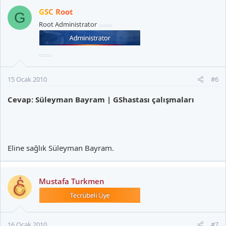
GSC Root
G
Root Administrator
15 Ocak 2010
#6
Cevap: Süleyman Bayram | GShastası çalışmaları
Eline sağlık Süleyman Bayram.
Mustafa Turkmen
16 Ocak 2010
#7