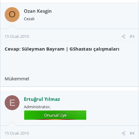
Ozan Kesgin
O
Cezalı
15 Ocak 2010
#3
Cevap: Süleyman Bayram | GShastası çalışmaları
Mükemmel
Ertuğrul Yılmaz
E
Administrator,
15 Ocak 2010
#4