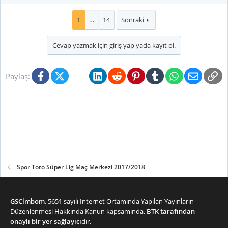
1
…
14
Sonraki
Cevap yazmak için giriş yap yada kayıt ol.
Facebook
X (Twitter)
Bluesky
LinkedIn
Reddit
Pinterest
Tumblr
WhatsApp
E-posta
Li
Paylaş:
Spor Toto Süper Lig Maç Merkezi 2017/2018
GSCimbom
, 5651 sayılı İnternet Ortamında Yapılan Yayınların
Düzenlenmesi Hakkında Kanun kapsamında,
BTK tarafından
onaylı bir yer sağlayıcı
dır.