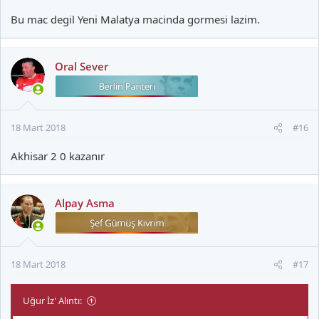
Bu mac degil Yeni Malatya macinda gormesi lazim.
Oral Sever
18 Mart 2018
#16
Akhisar 2 0 kazanır
Alpay Asma
18 Mart 2018
#17
Uğur İz' Alıntı: