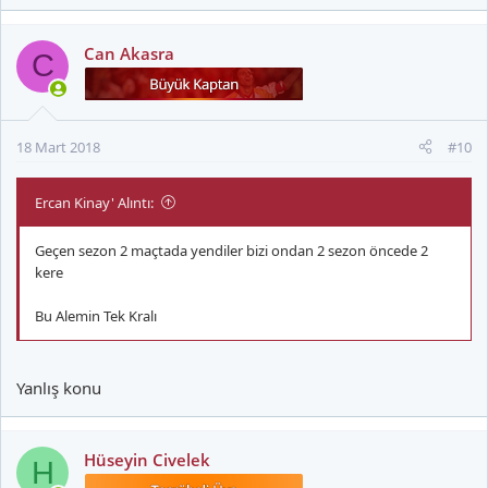
Can Akasra
C
18 Mart 2018
#10
Ercan Kinay' Alıntı:
Geçen sezon 2 maçtada yendiler bizi ondan 2 sezon öncede 2
kere
Bu Alemin Tek Kralı
Yanlış konu
Hüseyin Civelek
H