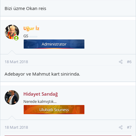
Bizi üzme Okan reis
Uğur İz
GS
18 Mart 2018
#6
Adebayor ve Mahmut kart sinirinda.
Hidayet Sarıdağ
Nerede kalmıştık...
18 Mart 2018
#7