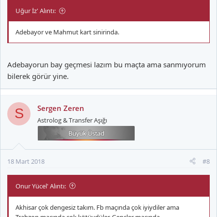
Uğur İz' Alıntı:
Adebayor ve Mahmut kart sinirinda.
Adebayorun bay geçmesi lazım bu maçta ama sanmıyorum
bilerek görür yine.
Sergen Zeren
S
Astrolog & Transfer Aşığı
18 Mart 2018
#8
Onur Yücel' Alıntı:
Akhisar çok dengesiz takım. Fb maçında çok iyiydiler ama
Trabzon maçında çok kötüydüler. Gençler maçında