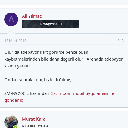
Ali Yılmaz
A
18 Mart 2018
#13
Olur da adebayor kart görürse bence puan
kaybetmelerinden bile daha değerli olur . Arenada adebayor
sıkıntı yaratır
Ondan sonraki maç bizle değilmiş.
SM-N920C cihazımdan
Gscimbom mobil uygulaması ile
gönderildi
Murat Kara
ʚ Désiré Doué ɞ