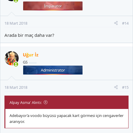
18 Mart 2018
#14
Arada bir maç daha var?
Uğur İz
GS
18 Mart 2018
#15
Alpay Asma' Alıntı:
Adebayor’a voodo büyüsü yapacak kart görmesi için cengaverler
aranıyor.