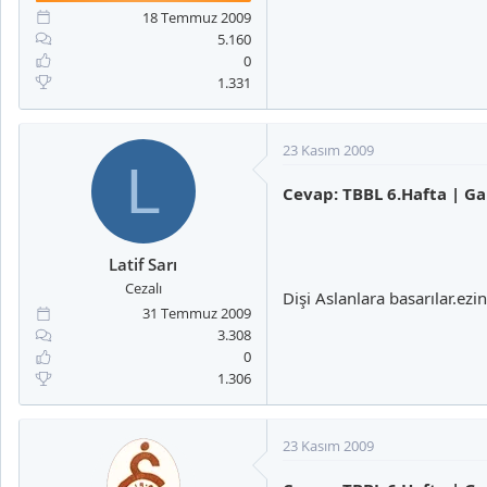
18 Temmuz 2009
5.160
0
1.331
23 Kasım 2009
L
Cevap: TBBL 6.Hafta | Ga
Latif Sarı
Cezalı
Dişi Aslanlara basarılar.ezi
31 Temmuz 2009
3.308
0
1.306
23 Kasım 2009