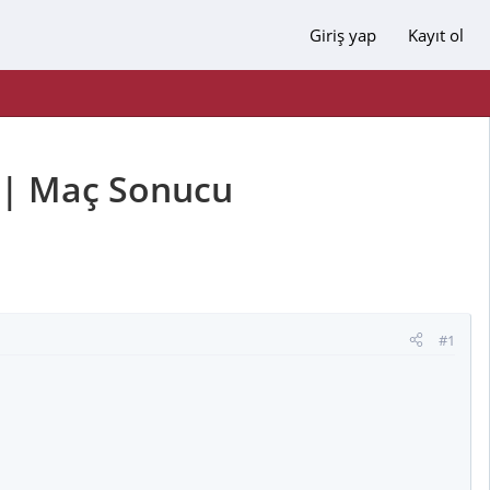
Giriş yap
Kayıt ol
m | Maç Sonucu
#1