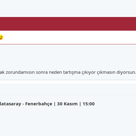
k zorundamısın sonra neden tartışma çıkıyor çıkmasın diyorsun
latasaray - Fenerbahçe | 30 Kasım | 15:00