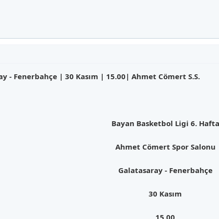
ay - Fenerbahçe | 30 Kasım | 15.00| Ahmet Cömert S.S.
Bayan Basketbol Ligi 6. Haft
Ahmet Cömert Spor Salonu
Galatasaray - Fenerbahçe
30 Kasım
15.00​