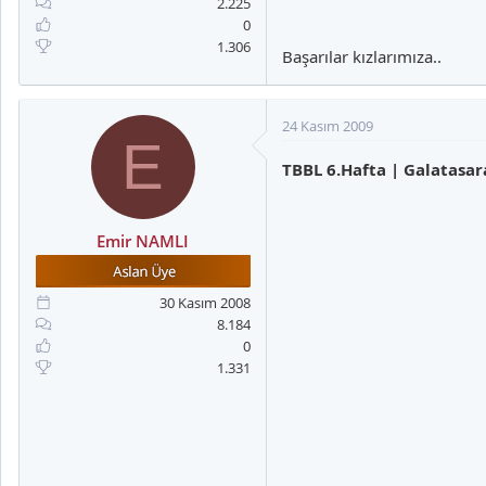
2.225
0
1.306
Başarılar kızlarımıza..
24 Kasım 2009
E
TBBL 6.Hafta | Galatasar
Emir NAMLI
30 Kasım 2008
8.184
0
1.331