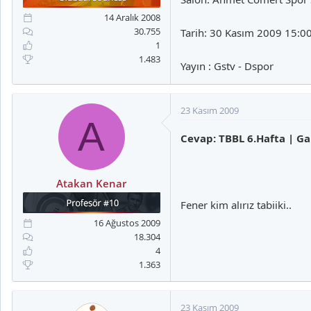
a
i
n
h
14 Aralık 2008
i
30.755
Tarih: 30 Kasım 2009 15:0
1
1.483
Yayın : Gstv - Dspor
23 Kasım 2009
A
Cevap: TBBL 6.Hafta | Ga
Atakan Kenar
Fener kim alırız tabiiki..
16 Ağustos 2009
18.304
4
1.363
23 Kasım 2009