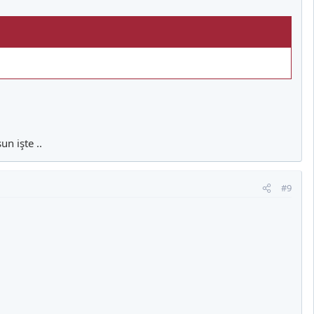
n işte ..
#9