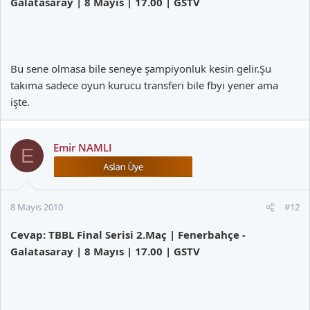
Galatasaray | 8 Mayıs | 17.00 | GSTV
Bu sene olmasa bile seneye şampiyonluk kesin gelir.Şu
takıma sadece oyun kurucu transferi bile fbyi yener ama
işte.
Emir NAMLI
E
8 Mayıs 2010
#12
Cevap: TBBL Final Serisi 2.Maç | Fenerbahçe -
Galatasaray | 8 Mayıs | 17.00 | GSTV