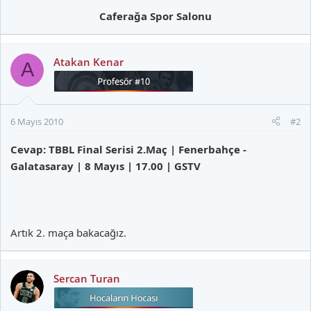
Caferağa Spor Salonu​
Atakan Kenar
A
6 Mayıs 2010
#2
Cevap: TBBL Final Serisi 2.Maç | Fenerbahçe -
Galatasaray | 8 Mayıs | 17.00 | GSTV
Artık 2. maça bakacağız.
Sercan Turan