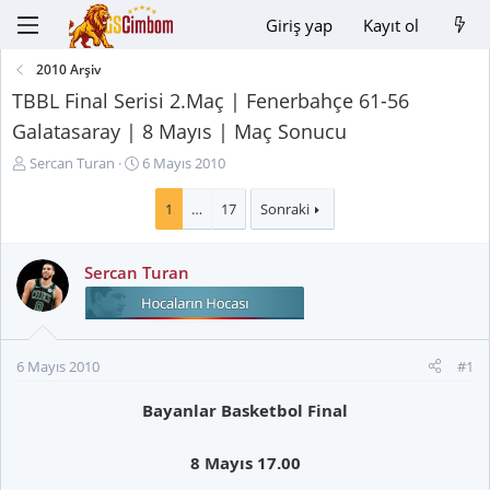
Giriş yap
Kayıt ol
2010 Arşiv
TBBL Final Serisi 2.Maç | Fenerbahçe 61-56
Galatasaray | 8 Mayıs | Maç Sonucu
K
B
Sercan Turan
6 Mayıs 2010
o
a
n
ş
1
…
17
Sonraki
u
l
y
a
Sercan Turan
u
n
B
g
a
ı
ş
ç
l
t
6 Mayıs 2010
#1
a
a
t
r
Bayanlar Basketbol Final
a
i
n
h
8 Mayıs 17.00
i