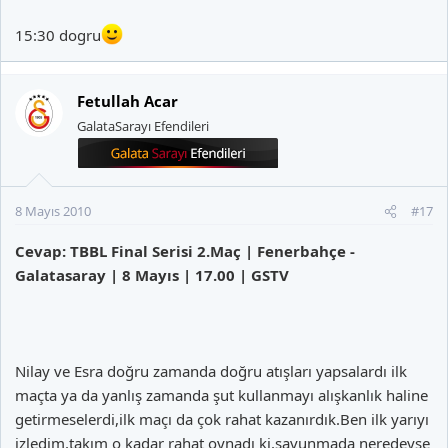
15:30 dogru
Fetullah Acar
GalataSarayı Efendileri
8 Mayıs 2010
#17
Cevap: TBBL Final Serisi 2.Maç | Fenerbahçe -
Galatasaray | 8 Mayıs | 17.00 | GSTV
Nilay ve Esra doğru zamanda doğru atışları yapsalardı ilk
maçta ya da yanlış zamanda şut kullanmayı alışkanlık haline
getirmeselerdi,ilk maçı da çok rahat kazanırdık.Ben ilk yarıyı
izledim,takım o kadar rahat oynadı ki,savunmada neredeyse