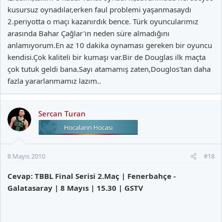
kusursuz oynadılar,erken faul problemi yaşanmasaydı
2.periyotta o maçı kazanırdık bence. Türk oyuncularımız
arasında Bahar Çağlar'ın neden süre almadığını
anlamıyorum.En az 10 dakika oynaması gereken bir oyuncu
kendisi.Çok kaliteli bir kumaşı var.Bir de Douglas ilk maçta
çok tutuk geldi bana.Sayı atamamış zaten,Douglos'tan daha
fazla yararlanmamız lazım..
Sercan Turan
8 Mayıs 2010
#18
Cevap: TBBL Final Serisi 2.Maç | Fenerbahçe -
Galatasaray | 8 Mayıs | 15.30 | GSTV