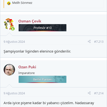
Melih Sönmez
T
e
p
k
Osman Çevik
i
l
e
r
9 Ağustos 2024
#7.213
:
Şampiyonlar liginden elenince gönderilir.
Ozan Puki
İmparatore
9 Ağustos 2024
#7.214
Arda iyice pişene kadar bi yabancı çözelim. Nadassaray