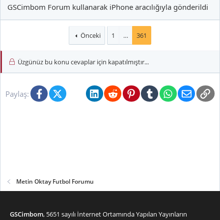
GSCimbom Forum kullanarak iPhone aracılığıyla gönderildi
Önceki
1
…
361
Üzgünüz bu konu cevaplar için kapatılmıştır...
Facebook
X (Twitter)
Bluesky
LinkedIn
Reddit
Pinterest
Tumblr
WhatsApp
E-posta
Li
Paylaş:
Metin Oktay Futbol Forumu
GSCimbom
, 5651 sayılı İnternet Ortamında Yapılan Yayınların