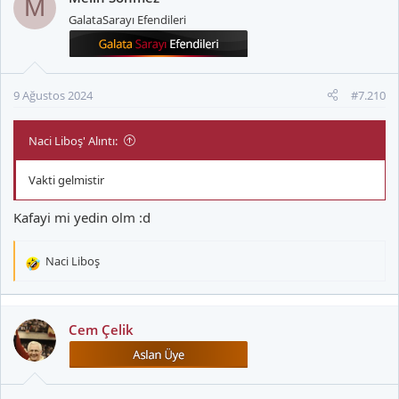
M
i
GalataSarayı Efendileri
l
e
r
:
9 Ağustos 2024
#7.210
Naci Liboş' Alıntı:
Vakti gelmistir
Kafayi mi yedin olm :d
Naci Liboş
T
e
p
k
Cem Çelik
i
l
e
r