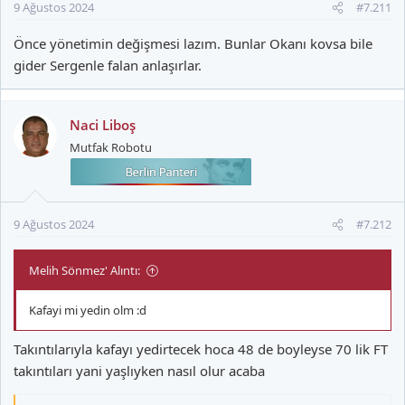
9 Ağustos 2024
#7.211
:
Önce yönetimin değişmesi lazım. Bunlar Okanı kovsa bile
gider Sergenle falan anlaşırlar.
Naci Liboş
Mutfak Robotu
9 Ağustos 2024
#7.212
Melih Sönmez' Alıntı:
Kafayi mi yedin olm :d
Takıntılarıyla kafayı yedirtecek hoca 48 de boyleyse 70 lik FT
takıntıları yani yaşlıyken nasıl olur acaba