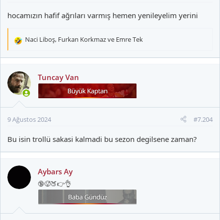
hocamızın hafif ağrıları varmış hemen yenileyelim yerini
Naci Liboş
,
Furkan Korkmaz
ve
Emre Tek
T
e
p
k
Tuncay Van
i
l
e
r
9 Ağustos 2024
#7.204
:
Bu isin trollü sakasi kalmadi bu sezon degilsene zaman?
Aybars Ay
🔞🥵🍑👉👌