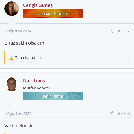
Cengiz Güneş
9 Ağustos 2024
#7.207
Biraz sakin olsak mı
Taha Karadeniz
T
e
p
k
Naci Liboş
i
Mutfak Robotu
l
e
r
:
9 Ağustos 2024
#7.208
Vakti gelmistir