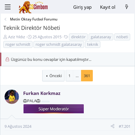
Giriş yap
Kayıt ol
Metin Oktay Futbol Forumu
Teknik Direktör Nöbeti
K
B
E
Aziz Yıldız
25 Ağustos 2015
direktör
galatasaray
nöbeti
o
a
t
roger schmidt
roger schmidt galatasaray
teknik
n
ş
i
u
l
k
Üzgünüz bu konu cevaplar için kapatılmıştır...
y
a
e
u
n
t
B
g
l
Önceki
1
…
361
a
ı
e
ş
ç
r
l
t
Furkan Korkmaz
a
a
🦁PALA🦁
t
r
a
i
n
h
i
9 Ağustos 2024
#7.201