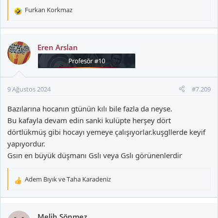
Furkan Korkmaz
T
e
p
k
Eren Arslan
i
l
e
r
9 Ağustos 2024
#7.209
:
Bazılarına hocanın gtünün kılı bile fazla da neyse.
Bu kafayla devam edin sanki kulüpte herşey dört
dörtlükmüş gibi hocayı yemeye çalışıyorlar.kuşgllerde keyif
yapıyordur.
Gsın en büyük düşmanı Gslı veya Gslı görünenlerdir
Adem Bıyık
ve
Taha Karadeniz
T
e
p
k
Melih Sönmez