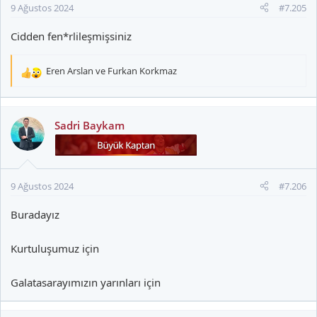
9 Ağustos 2024
#7.205
Cidden fen*rlileşmişsiniz
Eren Arslan
ve
Furkan Korkmaz
T
e
p
k
Sadri Baykam
i
l
e
r
9 Ağustos 2024
#7.206
:
Buradayız
Kurtuluşumuz için
Galatasarayımızın yarınları için