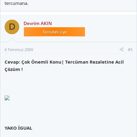
tercumana.
Devrim AKIN
D
6 Temmuz 2009
#5
Cevap: Çok Önemli Konu| Tercüman Rezaletine Acil
Çözüm !
YAKO İGUAL