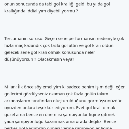
onun sonucunda da tabi gol krallığı geldi bu yılda gol
krallığında iddialıyım diyebiliyormu ?
Tercumanın sorusu: Geçen sene performansın nedeniyle çok
fazla maç kazandık çok fazla gol attın ve gol kralı oldun
gelecek sene gol kralı olmak konusunda neler
düşünüyorsun ? Olacakmısın veya?
Milan: İlk önce söylemeliyim ki sadece benim işim değil eğer
gollerimi gördüyseniz ozaman çok fazla golün takım
arkadaşlarım tarafından oluşturulduğunu görmüşsünüzdür
oyüzden onlara teşekkür ediyorum. Evet gol kralı olmak
güzel ama bence en önemlisi şampiyonlar ligine gitmek
yada şampiyonluğu kazanmak ama orada değiliz. Bence
herkes gol karlımızın olması yerine şampiyonlar ligine