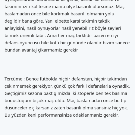
takiminihzin kalitesine inanip ölye basarili olursunuz. Maç
baslamadan önce bile korkmak basarili olmanin yolu
degildir bana göre. Yani elbette karsi takimin taktik
anlayisini, nasil oynuyorlar nasil yenebiliriz böyle seyleri
bilmek önemli tabii. Ama her maç farklidir bazen en iyi
defans oyuncusu bile kötü bir gününde olabilir bizim sadece
bundan avantaj çikarmamiz gerekir.
Tercüme : Bence futbolda hiçbir defanstan, hiçbir takimdan
çekinmemek gerekiyor, çünkü çok farkli defanslarla oynadik.
Geçtigimiz sezona baktigimizda iki stoperle ben tek basima
bogustugum biçok maç oldu. Maç baslamadan önce bu tip
düsüncelerle çikarsaniz zaten basarili olma sansiniz hiç yok.
Bu yüzden keni performansiniza odaklanmaniz gerekir.