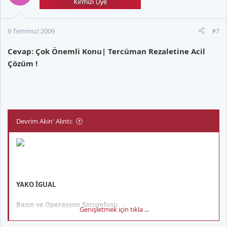
6 Temmuz 2009
#7
Cevap: Çok Önemli Konu| Tercüman Rezaletine Acil
Çözüm !
Devrim Akin' Alıntı:
YAKO İGUAL
Basın ve Operasyon Sorumlusu
Genişletmek için tıkla ...