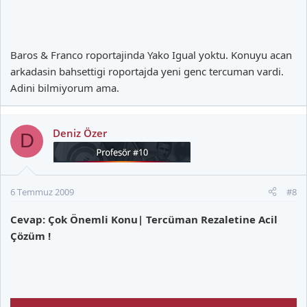
Ben bu adamdan bahsediyorum bilmiyorum aynı kişiden mi
bahsediyoruz.Eğer bu ise şimdi resmi siteden baktım adam
yönetimden.
Baros & Franco roportajinda Yako Igual yoktu. Konuyu acan
arkadasin bahsettigi roportajda yeni genc tercuman vardi.
Adini bilmiyorum ama.
Deniz Özer
D
6 Temmuz 2009
#8
Cevap: Çok Önemli Konu| Tercüman Rezaletine Acil
Çözüm !