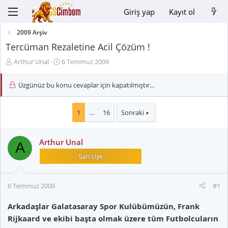
Giriş yap
Kayıt ol
2009 Arşiv
Tercüman Rezaletine Acil Çözüm !
K
B
Arthur Unal
6 Temmuz 2009
o
a
n
ş
Üzgünüz bu konu cevaplar için kapatılmıştır...
u
l
y
a
u
n
1
…
16
Sonraki
B
g
a
ı
Arthur Unal
ş
ç
A
l
t
a
a
t
r
a
i
6 Temmuz 2009
#1
n
h
i
Arkadaşlar Galatasaray Spor Kulübümüzün, Frank
Rijkaard ve ekibi başta olmak üzere tüm Futbolcuların