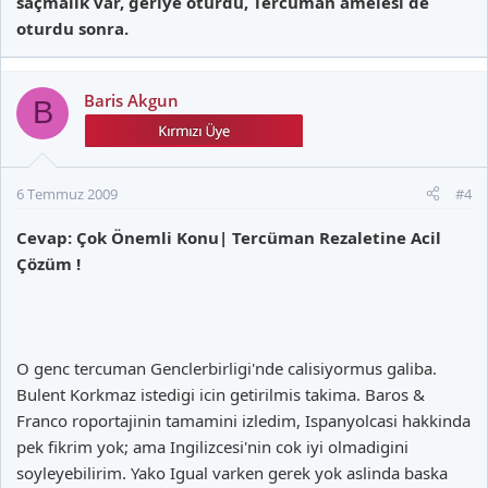
saçmalık var, geriye oturdu, Tercüman amelesi de
oturdu sonra.
Baris Akgun
B
6 Temmuz 2009
#4
Cevap: Çok Önemli Konu| Tercüman Rezaletine Acil
Çözüm !
O genc tercuman Genclerbirligi'nde calisiyormus galiba.
Bulent Korkmaz istedigi icin getirilmis takima. Baros &
Franco roportajinin tamamini izledim, Ispanyolcasi hakkinda
pek fikrim yok; ama Ingilizcesi'nin cok iyi olmadigini
soyleyebilirim. Yako Igual varken gerek yok aslinda baska