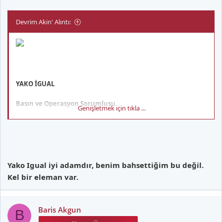
Devrim Akin' Alıntı:
YAKO İGUAL
Basın ve Operasyon Sorumlusu
Genişletmek için tıkla ...
Ben bu adamdan bahsediyorum bilmiyorum aynı kişiden mi
bahsediyoruz.Eğer bu ise şimdi resmi siteden baktım adam
yönetimden.
Yako Igual iyi adamdır, benim bahsettiğim bu değil.
Kel bir eleman var.
Baris Akgun
B