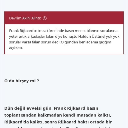
Devrim Akin' Alıntı:
Frank Rijkaard'ın imza töreninde basın mensublarının sorularına
yeter artık arkadaşlar falan diye konuştu.Haldun Üstünel yok yok
sorular varsa falan sorun dedi .O günden beri adama gıcığım
açıkcası.
O da birşey mi ?
Dün değil evvelsi gün, Frank Rijkaard basın
toplantısından kalkmadan kendi masadan kalktı,
Rijkaard'da kalktı, sonra Rijkaard baktı ortada bir