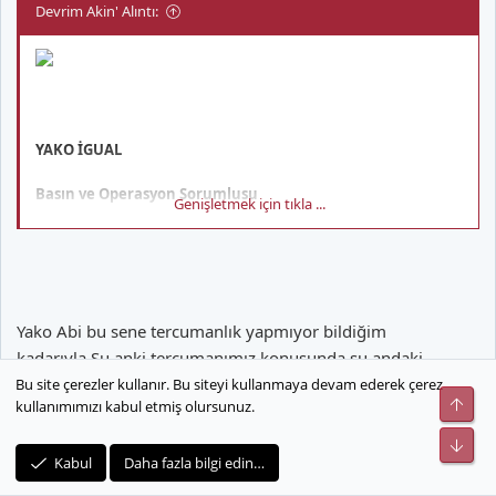
Devrim Akin' Alıntı:
YAKO İGUAL
Basın ve Operasyon Sorumlusu
Genişletmek için tıkla ...
Ben bu adamdan bahsediyorum bilmiyorum aynı kişiden mi
bahsediyoruz.Eğer bu ise şimdi resmi siteden baktım adam
yönetimden.
Yako Abi bu sene tercumanlık yapmıyor bildiğim
kadarıyla.Şu anki tercumanımız konusunda şu andaki
yazılanları okumadan önce hiçbir fikrim yoktu.Şu anda biraz
Bu site çerezler kullanır. Bu siteyi kullanmaya devam ederek çerez
Üst
kullanımımızı kabul etmiş olursunuz.
kafam karıştı.
Alt
Kabul
Daha fazla bilgi edin…
Devrim AKIN