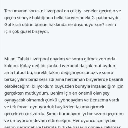
Tercümanın sorusu: Liverpool da çok iyi seneler geçirdin ve
geçen seneye baktığında belki kariyerindeki 2. patlamaydı.
Gol kralı oldun bunun hakkında ne düşünüyorsun? senin
için çok güzel birşeydi.
Milan: Tabiki Liverpool daydım ve sonra gitmek zorunda
kaldım. Kolay değildi çünkü Liverpool da çok mutluydum
ama futbol bu, sürekli takım değiştiriyorsunuz ve sonra
birkaç yılım biraz sessizdi ama herzaman biryerlerde başarılı
olabileceğimi biliyordum buyüzden burayla imzaladığım için
gerçekten mutluydum. Benim için en önemli olan şey
oynayacak olmamdı çünkü Lyondaydım ve Benzema vardı
ve tek forvet oynuyorduk buyüzden takıma girmek
gerçekten çok zordu. Şimdi buradayım iyi bir sezon geçirdim
ve umuyorum devam ettireceğim. Her oyuncu için iyi bir
sezon geçirmek ve takımla birlikte başarılı olmaya çalışmak