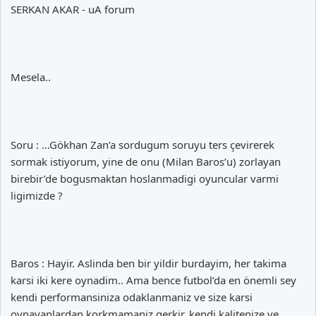
SERKAN AKAR - uA forum
Mesela..
Soru : ...Gökhan Zan’a sordugum soruyu ters çevirerek
sormak istiyorum, yine de onu (Milan Baros’u) zorlayan
birebir’de bogusmaktan hoslanmadigi oyuncular varmi
ligimizde ?
Baros : Hayir. Aslinda ben bir yildir burdayim, her takima
karsi iki kere oynadim.. Ama bence futbol’da en önemli sey
kendi performansiniza odaklanmaniz ve size karsi
oynayanlardan korkmamaniz gerkir, kendi kalitenize ve