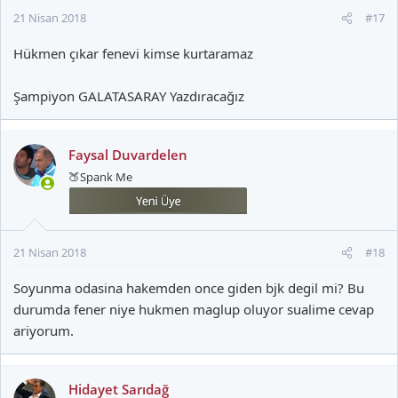
21 Nisan 2018
#17
Hükmen çıkar fenevi kimse kurtaramaz
Şampiyon GALATASARAY Yazdıracağız
Faysal Duvardelen
🍑Spank Me
21 Nisan 2018
#18
Soyunma odasina hakemden once giden bjk degil mi? Bu
durumda fener niye hukmen maglup oluyor sualime cevap
ariyorum.
Hidayet Sarıdağ