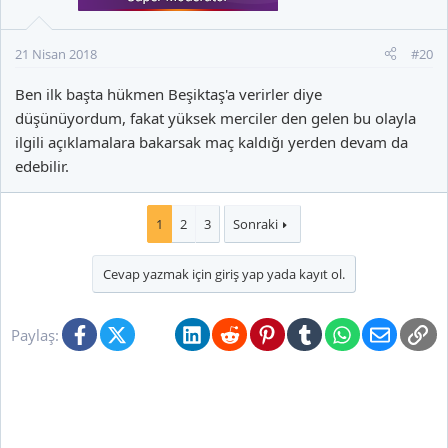
21 Nisan 2018
#20
Ben ilk başta hükmen Beşiktaş'a verirler diye
düşünüyordum, fakat yüksek merciler den gelen bu olayla
ilgili açıklamalara bakarsak maç kaldığı yerden devam da
edebilir.
1
2
3
Sonraki
Cevap yazmak için giriş yap yada kayıt ol.
Facebook
X (Twitter)
Bluesky
LinkedIn
Reddit
Pinterest
Tumblr
WhatsApp
E-posta
Li
Paylaş: