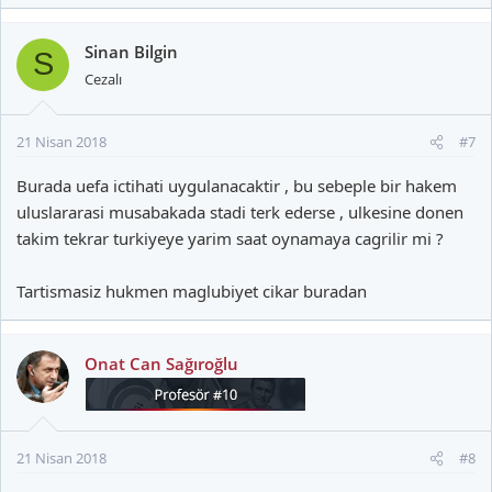
Sinan Bilgin
S
Cezalı
21 Nisan 2018
#7
Burada uefa ictihati uygulanacaktir , bu sebeple bir hakem
uluslararasi musabakada stadi terk ederse , ulkesine donen
takim tekrar turkiyeye yarim saat oynamaya cagrilir mi ?
Tartismasiz hukmen maglubiyet cikar buradan
Onat Can Sağıroğlu
21 Nisan 2018
#8