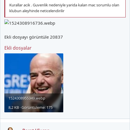
Kurallar acik . Guvenlik nedeniyle yarida kalan mac sorumlu olan
klubun aleyhinde neticelendirilir
Ekli dosyayı görüntüle 20837
Ekli dosyalar
1524308955349.webp
8,2 KB · Görüntüleme: 175