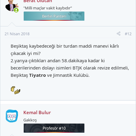
Berat Ulucan
"Milli maçlar vakit kaybıdır"
21 Nisan 2018
#12
Beşiktaş kaybedeceği bir turdan maddi manevi kârlı
çıkacak iyi mi?​
2.yarıya çıktıkları andan 58.dakikaya kadar ki
becerilerinden dolayı isimleri BTJK olarak revize edilmeli,
Beşiktaş
Tiyatro
ve Jimnastik Kulübü.​
Kemal Bulur
Gakkoş