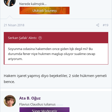
Nerede kalmıştık...
21 Nisan 2018
#19
Serkan Şafak' Alıntı:
Soyunma odasina hakemden once giden bjk degil mi? Bu
durumda fener niye hukmen maglup oluyor sualime cevap
ariyorum.
Hakem işaret yapmış diyo bejekeliler, 2 side hükmen yemeli
bence.
Ata B. Oğuz
Flavius Claudius Iulianus