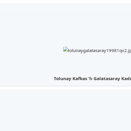
Tolunay Kafkas 'lı Galatasaray Ka