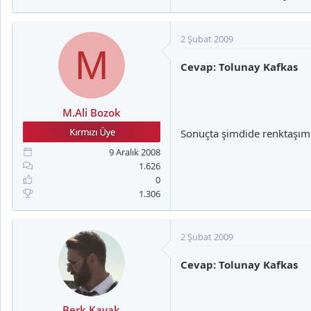
2 Şubat 2009
M
Cevap: Tolunay Kafkas
M.Ali Bozok
Sonuçta şimdide renktaşımı
9 Aralık 2008
1.626
0
1.306
2 Şubat 2009
Cevap: Tolunay Kafkas
Berk Kavak