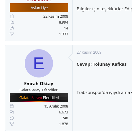
Bilgiler için teşekkürler Edip
22 Kasım 2008
8.994
14
1.333
27 Kasım 2009
E
Cevap: Tolunay Kafkas
Emrah Oktay
GalataSarayı Efendileri
Trabzonspor'da iyiydi ama G
15 Aralık 2008
6.673
748
1.878