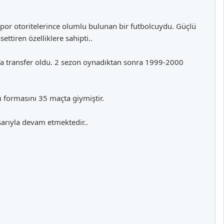
 spor otoritelerince olumlu bulunan bir futbolcuydu. Güçlü
ettiren özelliklere sahipti..
a transfer oldu. 2 sezon oynadıktan sonra 1999-2000
mı formasını 35 maçta giymiştir.
arıyla devam etmektedir..