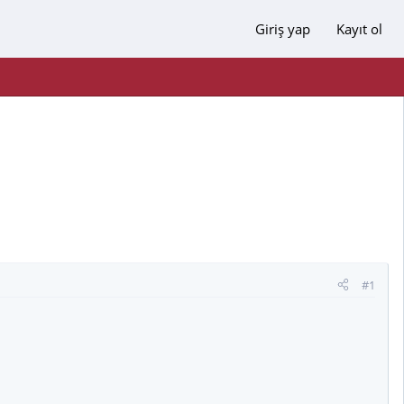
Giriş yap
Kayıt ol
#1