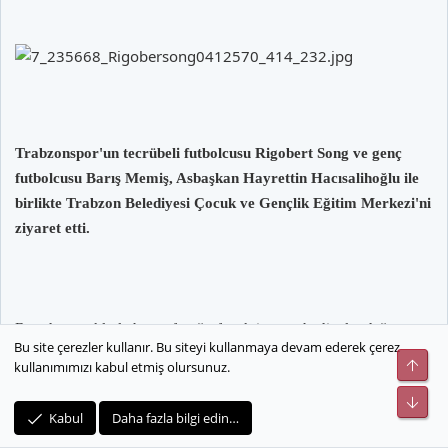
Trabzonspor'un tecrübeli futbolcusu Rigobert Song ve genç
futbolcusu Barış Memiş, Asbaşkan Hayrettin Hacısalihoğlu ile
birlikte Trabzon Belediyesi Çocuk ve Gençlik Eğitim Merkezi'ni
ziyaret etti.
Burada çocuklarla hatıra fotoğrafı çektiren ve hediyeler dağıtan
Bu site çerezler kullanır. Bu siteyi kullanmaya devam ederek çerez
Song ve Barış, daha sonra çocuklarla satranç oynadı. Asbaşkan
Üst
kullanımımızı kabul etmiş olursunuz.
Hayrettin Hacısalihoğlu, gençlerin topluma kazandırılması için her
Alt
projeye gönülden destek verdiklerini belirterek, "Gerek şahsım
Kabul
Daha fazla bilgi edin…
gerekse de kulüp olarak hiçbir gencimizin sokakta gezmesini