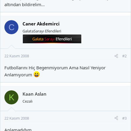
altından bildirelim...
Caner Akdemirci
C
GalataSarayı Efendileri
22 Kasım 2008
#2
Futbollarını Hiç Begenmiyorum Ama Nasıl Yeniyor
Anlamıyorum
Kaan Aslan
K
Cezalı
22 Kasım 2008
#3
Anlamadığım,