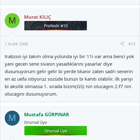
Murat KILIÇ
M
1 Aralık 2008
#13
trabzon iyi takım olma yolunda iyi bir 11i var ama benci yok
yani gecen sene sivasın yasadıklarını yasarlar diye
dusunuyorum gelir gelir bi yerde tıkanır zaten sadri senerin
en az uefa istiyoruz sozüde bunun bi kanıtı olabilir. ilk yarıyı
bi aksilik olmassa 1. sırada bizim(GS) nin olucagını 2.f7 nin
olucagını dusunuyorum.
Mustafa GÜRPINAR
M
Onursal Üye