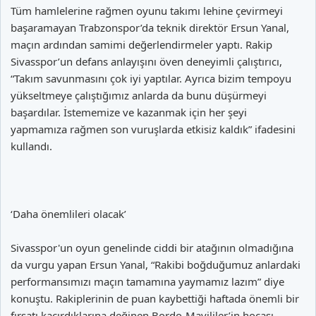
Tüm hamlelerine rağmen oyunu takımı lehine çevirmeyi
başaramayan Trabzonspor’da teknik direktör Ersun Yanal,
maçın ardından samimi değerlendirmeler yaptı. Rakip
Sivasspor’un defans anlayışını öven deneyimli çalıştırıcı,
“Takım savunmasını çok iyi yaptılar. Ayrıca bizim tempoyu
yükseltmeye çalıştığımız anlarda da bunu düşürmeyi
başardılar. İstememize ve kazanmak için her şeyi
yapmamıza rağmen son vuruşlarda etkisiz kaldık” ifadesini
kullandı.
‘Daha önemlileri olacak’
Sivasspor'un oyun genelinde ciddi bir atağının olmadığına
da vurgu yapan Ersun Yanal, “Rakibi boğduğumuz anlardaki
performansımızı maçın tamamına yaymamız lazım” diye
konuştu. Rakiplerinin de puan kaybettiği haftada önemli bir
fırsatı kaçırdıklarına değinen Bordo-Mavililer’in hocası,