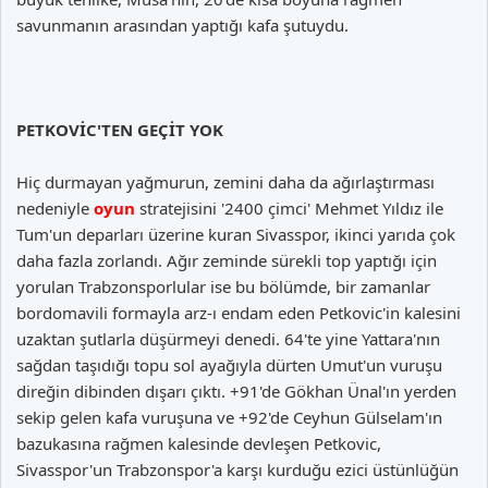
savunmanın arasından yaptığı kafa şutuydu.
PETKOVİC'TEN GEÇİT YOK
Hiç durmayan yağmurun, zemini daha da ağırlaştırması
nedeniyle
oyun
stratejisini '2400 çimci' Mehmet Yıldız ile
Tum'un deparları üzerine kuran Sivasspor, ikinci yarıda çok
daha fazla zorlandı. Ağır zeminde sürekli top yaptığı için
yorulan Trabzonsporlular ise bu bölümde, bir zamanlar
bordomavili formayla arz-ı endam eden Petkovic'in kalesini
uzaktan şutlarla düşürmeyi denedi. 64'te yine Yattara'nın
sağdan taşıdığı topu sol ayağıyla dürten Umut'un vuruşu
direğin dibinden dışarı çıktı. +91'de Gökhan Ünal'ın yerden
sekip gelen kafa vuruşuna ve +92'de Ceyhun Gülselam'ın
bazukasına rağmen kalesinde devleşen Petkovic,
Sivasspor'un Trabzonspor'a karşı kurduğu ezici üstünlüğün