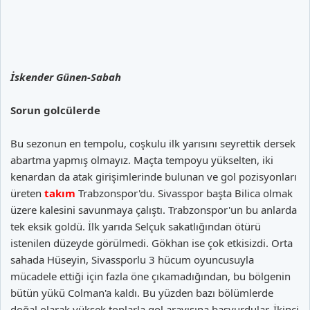
İskender Günen-Sabah
Sorun golcülerde
Bu sezonun en tempolu, coşkulu ilk yarısını seyrettik dersek
abartma yapmış olmayız. Maçta tempoyu yükselten, iki
kenardan da atak girişimlerinde bulunan ve gol pozisyonları
üreten
takım
Trabzonspor'du. Sivasspor başta Bilica olmak
üzere kalesini savunmaya çalıştı. Trabzonspor'un bu anlarda
tek eksik goldü. İlk yarıda Selçuk sakatlığından ötürü
istenilen düzeyde görülmedi. Gökhan ise çok etkisizdi. Orta
sahada Hüseyin, Sivassporlu 3 hücum oyuncusuyla
mücadele ettiği için fazla öne çıkamadığından, bu bölgenin
bütün yükü Colman'a kaldı. Bu yüzden bazı bölümlerde
doğal olarak yüksek toplarla gol arayışına başvurdular. İkinci