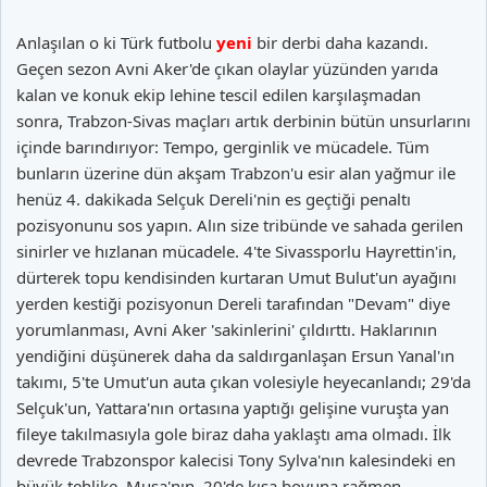
Anlaşılan o ki Türk futbolu
yeni
bir derbi daha kazandı.
Geçen sezon Avni Aker'de çıkan olaylar yüzünden yarıda
kalan ve konuk ekip lehine tescil edilen karşılaşmadan
sonra, Trabzon-Sivas maçları artık derbinin bütün unsurlarını
içinde barındırıyor: Tempo, gerginlik ve mücadele. Tüm
bunların üzerine dün akşam Trabzon'u esir alan yağmur ile
henüz 4. dakikada Selçuk Dereli'nin es geçtiği penaltı
pozisyonunu sos yapın. Alın size tribünde ve sahada gerilen
sinirler ve hızlanan mücadele. 4'te Sivassporlu Hayrettin'in,
dürterek topu kendisinden kurtaran Umut Bulut'un ayağını
yerden kestiği pozisyonun Dereli tarafından "Devam" diye
yorumlanması, Avni Aker 'sakinlerini' çıldırttı. Haklarının
yendiğini düşünerek daha da saldırganlaşan Ersun Yanal'ın
takımı, 5'te Umut'un auta çıkan volesiyle heyecanlandı; 29'da
Selçuk'un, Yattara'nın ortasına yaptığı gelişine vuruşta yan
fileye takılmasıyla gole biraz daha yaklaştı ama olmadı. İlk
devrede Trabzonspor kalecisi Tony Sylva'nın kalesindeki en
büyük tehlike, Musa'nın, 20'de kısa boyuna rağmen