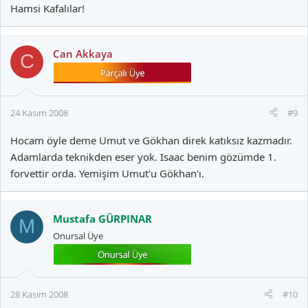
Hamsi Kafalılar!
Can Akkaya
C
24 Kasım 2008
#9
Hocam öyle deme Umut ve Gökhan direk katıksız kazmadır.
Adamlarda teknikden eser yok. Isaac benim gözümde 1.
forvettir orda. Yemişim Umut'u Gökhan'ı.
Mustafa GÜRPINAR
M
Onursal Üye
28 Kasım 2008
#10