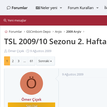
Forumlar
Neler yeni
Forum Kuralları
İ
Yeni mesajlar
Forumlar
GSCimbom Depo
Arşiv
2009 Arşiv
TSL 2009/10 Sezonu 2. Hafta
K
B
Ömer Çiçek
9 Ağustos 2009
o
a
n
ş
1
2
3
…
61
Sonraki
u
l
y
a
9 Ağustos 2009
u
n
Ö
B
g
a
ı
ş
ç
l
t
a
a
Ömer Çiçek
t
r