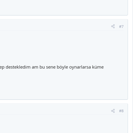
#7
i hep destekledim am bu sene böyle oynarlarsa küme
#8