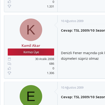
0
1.331
10 Ağustos 2009
K
Cevap: TSL 2009/10 Sezonu
Kamil Akar
Denizli Fener maçında çok 
düşmeleri süpriz olmaz
30 Aralık 2008
686
0
1.306
10 Ağustos 2009
E
Cevap: TSL 2009/10 Sezonu