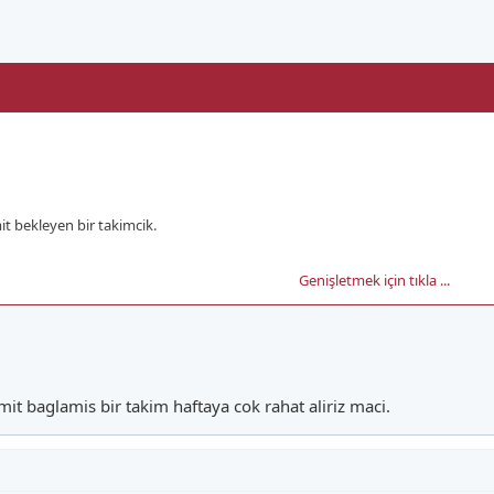
t bekleyen bir takimcik.
Genişletmek için tıkla ...
t baglamis bir takim haftaya cok rahat aliriz maci.