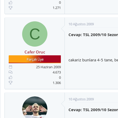
0
1.271
10 Ağustos 2009
C
Cevap: TSL 2009/10 Sezonu
Cafer Oruc
cakariz bunlara 4-5 tane, b
25 Haziran 2009
4.673
0
1.306
10 Ağustos 2009
Cevap: TSL 2009/10 Sezonu