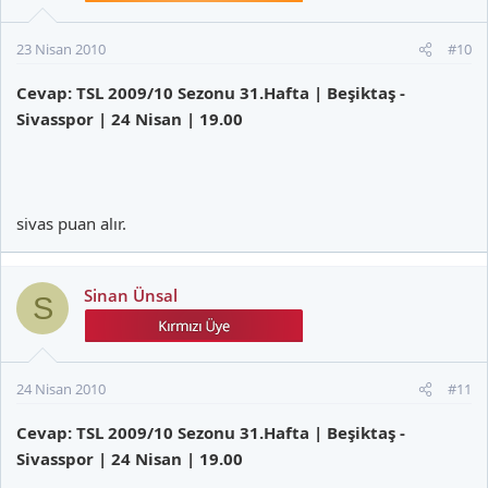
23 Nisan 2010
#10
Cevap: TSL 2009/10 Sezonu 31.Hafta | Beşiktaş -
Sivasspor | 24 Nisan | 19.00
sivas puan alır.
Sinan Ünsal
S
24 Nisan 2010
#11
Cevap: TSL 2009/10 Sezonu 31.Hafta | Beşiktaş -
Sivasspor | 24 Nisan | 19.00