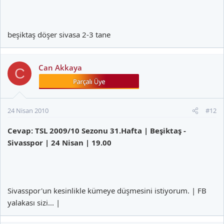
beşiktaş döşer sivasa 2-3 tane
Can Akkaya
C
24 Nisan 2010
#12
Cevap: TSL 2009/10 Sezonu 31.Hafta | Beşiktaş -
Sivasspor | 24 Nisan | 19.00
Sivasspor'un kesinlikle kümeye düşmesini istiyorum. | FB
yalakası sizi... |