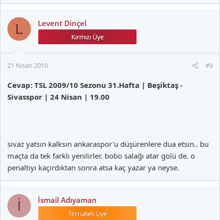
Levent Dinçel
L
21 Nisan 2010
#9
Cevap: TSL 2009/10 Sezonu 31.Hafta | Beşiktaş -
Sivasspor | 24 Nisan | 19.00
sıvaz yatsın kalksın ankaraspor'u düşürenlere dua etsin.. bu
maçta da tek farklı yenilirler. bobo salağı atar golü de. o
penaltıyı kaçırdıktan sonra atsa kaç yazar ya neyse.
İsmail Adıyaman
İ