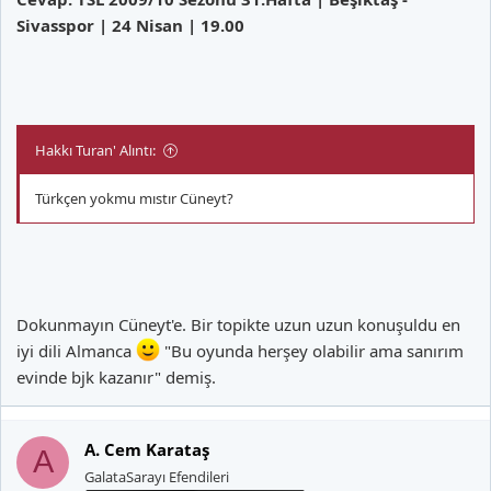
Sivasspor | 24 Nisan | 19.00
Hakkı Turan' Alıntı:
Türkçen yokmu mıstır Cüneyt?
Dokunmayın Cüneyt'e. Bir topikte uzun uzun konuşuldu en
iyi dili Almanca
"Bu oyunda herşey olabilir ama sanırım
evinde bjk kazanır" demiş.
A. Cem Karataş
A
GalataSarayı Efendileri