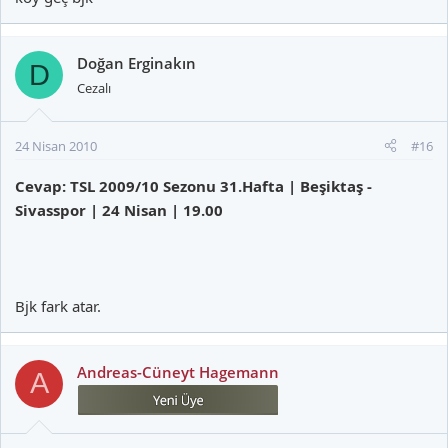
Doğan Erginakın
D
Cezalı
24 Nisan 2010
#16
Cevap: TSL 2009/10 Sezonu 31.Hafta | Beşiktaş -
Sivasspor | 24 Nisan | 19.00
Bjk fark atar.
Andreas-Cüneyt Hagemann
A