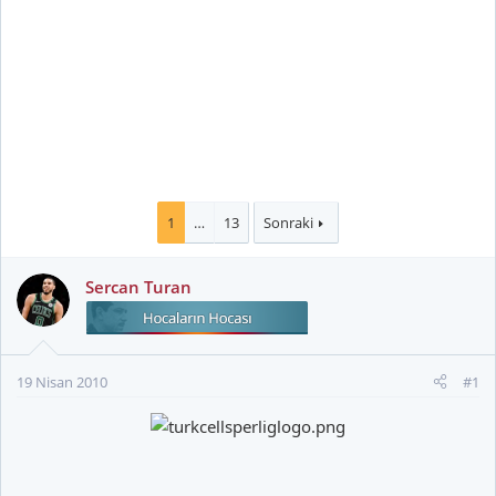
1
…
13
Sonraki
Sercan Turan
19 Nisan 2010
#1