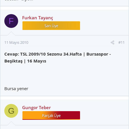
Furkan Tayanç
F
11 Mayıs 2010
#11
Cevap: TSL 2009/10 Sezonu 34.Hafta | Bursaspor -
Beşiktaş | 16 Mayıs
Bursa yener
Gungor Teber
G