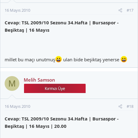
16 Mayıs 2010
#17
Cevap: TSL 2009/10 Sezonu 34.Hafta | Bursaspor -
Beşiktaş | 16 Mayıs
millet bu maçı unutmuş
ulan bide beşiktaş yenerse
Melih Samson
M
16 Mayıs 2010
#18
Cevap: TSL 2009/10 Sezonu 34.Hafta | Bursaspor -
Beşiktaş | 16 Mayıs | 20.00