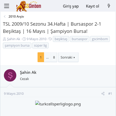
Giriş yap
Kayıt ol
2010 Arşiv
TSL 2009/10 Sezonu 34.Hafta | Bursaspor 2-1
Beşiktaş | 16 Mayıs | Şampiyon Bursa!
K
B
E
Şahin Ak
9 Mayıs 2010
beşiktaş
bursaspor
gscimbom
o
a
t
şampiyon bursa
süper lig
n
ş
i
u
l
k
1
…
8
Sonraki
y
a
e
u
n
t
B
g
l
Şahin Ak
Ş
a
ı
e
Cezalı
ş
ç
r
l
t
a
a
9 Mayıs 2010
#1
t
r
a
i
n
h
i