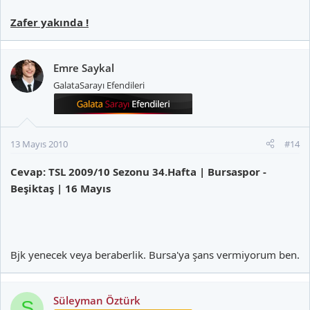
Zafer yakında !
Emre Saykal
GalataSarayı Efendileri
13 Mayıs 2010
#14
Cevap: TSL 2009/10 Sezonu 34.Hafta | Bursaspor -
Beşiktaş | 16 Mayıs
Bjk yenecek veya beraberlik. Bursa'ya şans vermiyorum ben.
Süleyman Öztürk
S