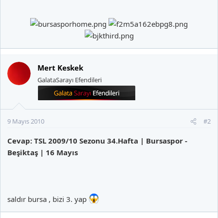
Mert Keskek
GalataSarayı Efendileri
9 Mayıs 2010
#2
Cevap: TSL 2009/10 Sezonu 34.Hafta | Bursaspor -
Beşiktaş | 16 Mayıs
saldır bursa , bizi 3. yap