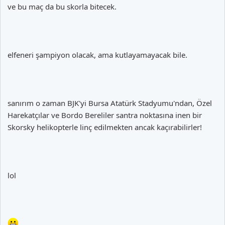
ve bu maç da bu skorla bitecek.
elfeneri şampiyon olacak, ama kutlayamayacak bile.
sanırım o zaman BJK'yi Bursa Atatürk Stadyumu'ndan, Özel
Harekatçılar ve Bordo Bereliler santra noktasına inen bir
Skorsky helikopterle linç edilmekten ancak kaçırabilirler!
lol