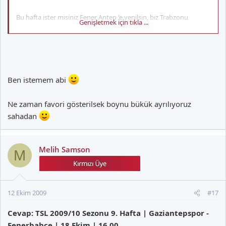
Bu hafta ister misiniz Fener Antep 'e yenilsin, biz Trabzonu
Genişletmek için tıkla ...
yenelim ve derbiye yine favori gösterilelim?
Ben istemem abi
Ne zaman favori gösterilsek boynu bükük ayrılıyoruz
sahadan
Melih Samson
M
12 Ekim 2009
#17
Cevap: TSL 2009/10 Sezonu 9. Hafta | Gaziantepspor -
Fenerbahçe | 18 Ekim | 16.00