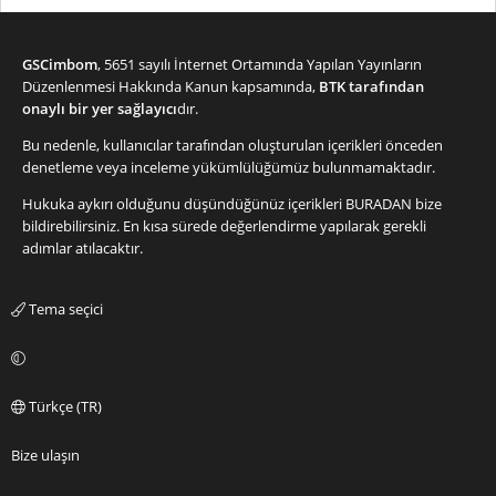
GSCimbom
, 5651 sayılı İnternet Ortamında Yapılan Yayınların
Düzenlenmesi Hakkında Kanun kapsamında,
BTK tarafından
onaylı bir yer sağlayıcı
dır.
Bu nedenle, kullanıcılar tarafından oluşturulan içerikleri önceden
denetleme veya inceleme yükümlülüğümüz bulunmamaktadır.
Hukuka aykırı olduğunu düşündüğünüz içerikleri
BURADAN
bize
bildirebilirsiniz. En kısa sürede değerlendirme yapılarak gerekli
adımlar atılacaktır.
Tema seçici
Türkçe (TR)
Bize ulaşın