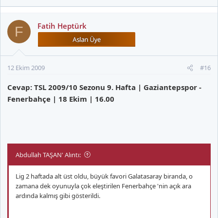
Fatih Heptürk
F
12 Ekim 2009
#16
Cevap: TSL 2009/10 Sezonu 9. Hafta | Gaziantepspor -
Fenerbahçe | 18 Ekim | 16.00
Abdullah TAŞAN' Alıntı:
Lig 2 haftada alt üst oldu, büyük favori Galatasaray biranda, o
zamana dek oyunuyla çok eleştirilen Fenerbahçe 'nin açık ara
ardında kalmış gibi gösterildi.