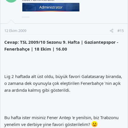
12 Ekim 2009
#15
Cevap: TSL 2009/10 Sezonu 9. Hafta | Gaziantepspor -
Fenerbahçe | 18 Ekim | 16.00
Lig 2 haftada alt üst oldu, büyük favori Galatasaray biranda,
o zamana dek oyunuyla çok eleştirilen Fenerbahçe 'nin açık
ara ardında kalmış gibi gösterildi.
Bu hafta ister misiniz Fener Antep 'e yenilsin, biz Trabzonu
yenelim ve derbiye yine favori gösterilelim?