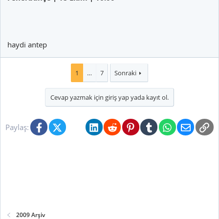
haydi antep
1
…
7
Sonraki
Cevap yazmak için giriş yap yada kayıt ol.
Facebook
X (Twitter)
Bluesky
LinkedIn
Reddit
Pinterest
Tumblr
WhatsApp
E-posta
Li
Paylaş:
2009 Arşiv