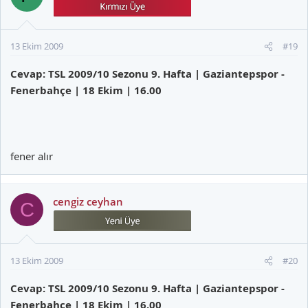
13 Ekim 2009
#19
Cevap: TSL 2009/10 Sezonu 9. Hafta | Gaziantepspor -
Fenerbahçe | 18 Ekim | 16.00
fener alır
cengiz ceyhan
C
13 Ekim 2009
#20
Cevap: TSL 2009/10 Sezonu 9. Hafta | Gaziantepspor -
Fenerbahçe | 18 Ekim | 16.00