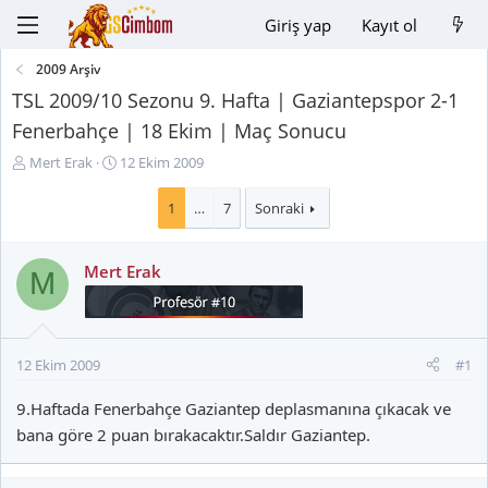
Giriş yap
Kayıt ol
2009 Arşiv
TSL 2009/10 Sezonu 9. Hafta | Gaziantepspor 2-1
Fenerbahçe | 18 Ekim | Maç Sonucu
K
B
Mert Erak
12 Ekim 2009
o
a
n
ş
1
…
7
Sonraki
u
l
y
a
Mert Erak
u
n
M
B
g
a
ı
ş
ç
l
t
12 Ekim 2009
#1
a
a
t
r
9.Haftada Fenerbahçe Gaziantep deplasmanına çıkacak ve
a
i
bana göre 2 puan bırakacaktır.Saldır Gaziantep.
n
h
i