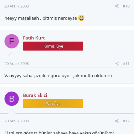
20 Aralık 2008
#10
heeyy maşallaah , bittmiş nerdeyse
Fatih Kurt
F
20 Aralık 2008
#11
Vaayyyy saha çizgileri görülüyor çok mutlu oldum=)
Burak Ekici
B
20 Aralık 2008
#12
Çizgilere göre tribünler sahaya baya yakın görünüyor.