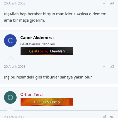
20 Aralık 2008
#4
İnşAllah hep beraber birgün maç izleriz.Açılışa gidemem
ama bir maça giderim.
Caner Akdemirci
C
GalataSarayı Efendileri
20 Aralık 2008
#5
İnş bu resimdeki gibi tribünler sahaya yakın olur
Orhan Terzi
O
20 Aralık 2008
#6