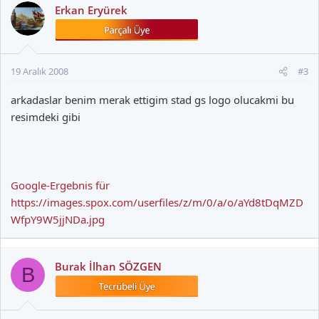
Erkan Eryürek
19 Aralık 2008
#3
arkadaslar benim merak ettigim stad gs logo olucakmi bu
resimdeki gibi
Google-Ergebnis für
https://images.spox.com/userfiles/z/m/0/a/o/aYd8tDqMZD
WfpY9W5jjNDa.jpg
Burak İlhan SÖZGEN
B