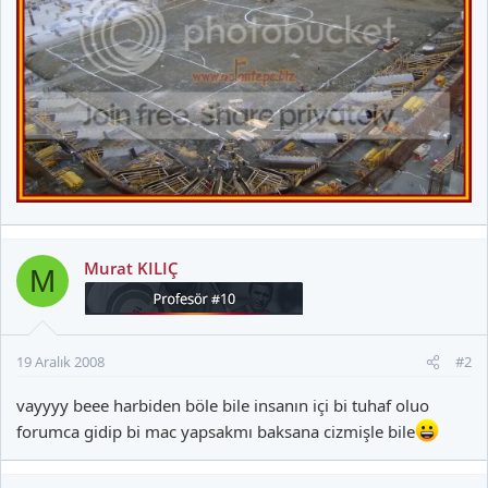
Murat KILIÇ
M
19 Aralık 2008
#2
vayyyy beee harbiden böle bile insanın içi bi tuhaf oluo
forumca gidip bi mac yapsakmı baksana cizmişle bile