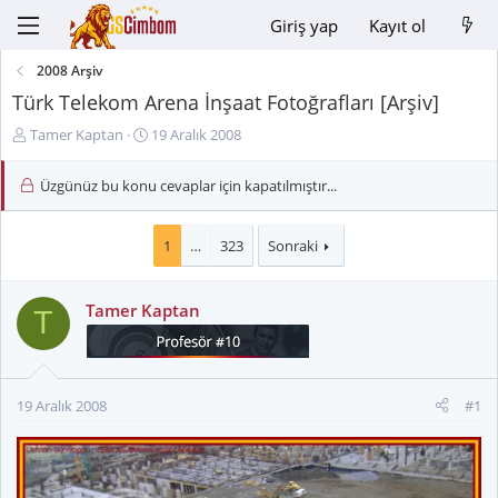
Giriş yap
Kayıt ol
2008 Arşiv
Türk Telekom Arena İnşaat Fotoğrafları [Arşiv]
K
B
Tamer Kaptan
19 Aralık 2008
o
a
n
ş
Üzgünüz bu konu cevaplar için kapatılmıştır...
u
l
y
a
u
n
1
…
323
Sonraki
B
g
a
ı
Tamer Kaptan
ş
ç
T
l
t
a
a
t
r
a
i
19 Aralık 2008
#1
n
h
i