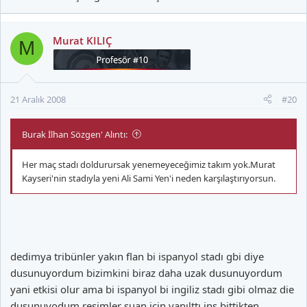
Murat KILIÇ
M
21 Aralık 2008
#20
Burak İlhan Sözgen' Alıntı:
Her maç stadı doldurursak yenemeyeceğimiz takım yok.Murat
Kayseri'nin stadıyla yeni Ali Sami Yen'i neden karşılaştırıyorsun.
dedimya tribünler yakın flan bi ispanyol stadı gbi diye
dusunuyordum bizimkini biraz daha uzak dusunuyordum
yani etkisi olur ama bi ispanyol bi ingiliz stadı gibi olmaz die
dusunuyodum resimler suan için yanılttı inş bittikten