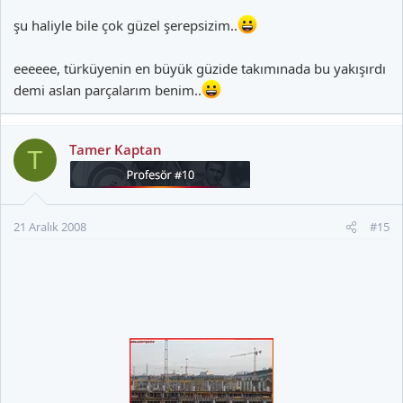
şu haliyle bile çok güzel şerepsizim..
eeeeee, türküyenin en büyük güzide takımınada bu yakışırdı
demi aslan parçalarım benim..
Tamer Kaptan
T
21 Aralık 2008
#15