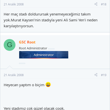
21 Aralık 2008
#18
Her maç stadı doldurursak yenemeyeceğimiz takım
yok.Murat Kayseri'nin stadıyla yeni Ali Sami Yen'i neden
karşılaştırıyorsun.
GSC Root
G
Root Administrator
21 Aralık 2008
#19
Heyecan yaptım o biçim
Yeni stadımız çok güzel olacak çook.