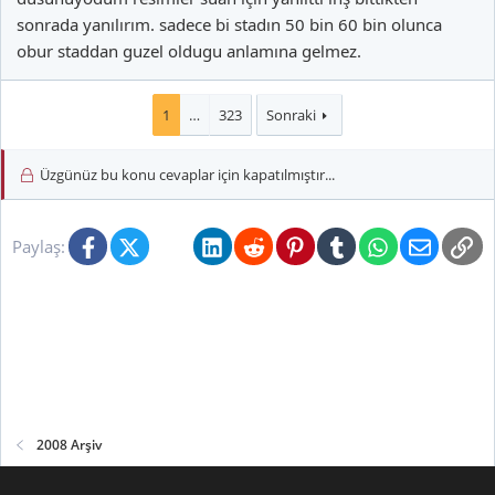
sonrada yanılırım. sadece bi stadın 50 bin 60 bin olunca
obur staddan guzel oldugu anlamına gelmez.
1
…
323
Sonraki
Üzgünüz bu konu cevaplar için kapatılmıştır...
Facebook
X (Twitter)
Bluesky
LinkedIn
Reddit
Pinterest
Tumblr
WhatsApp
E-posta
Li
Paylaş:
2008 Arşiv