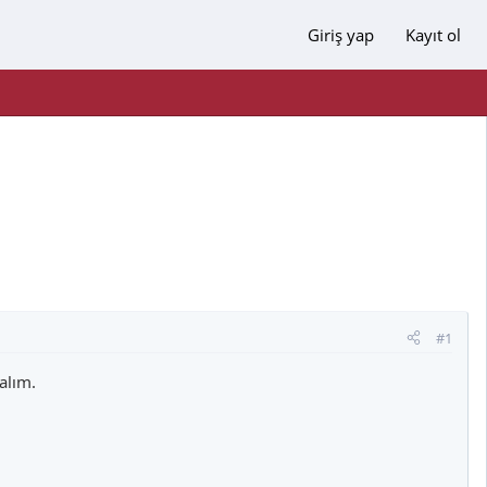
Giriş yap
Kayıt ol
#1
alım.