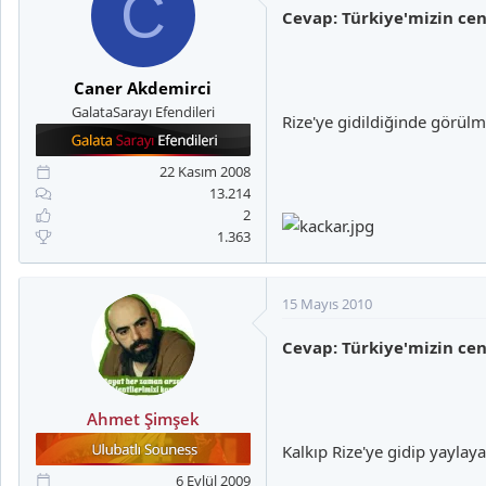
C
Cevap: Türkiye'mizin cenn
Caner Akdemirci
GalataSarayı Efendileri
Rize'ye gidildiğinde görülm
22 Kasım 2008
13.214
2
1.363
15 Mayıs 2010
Cevap: Türkiye'mizin cenn
Ahmet Şimşek
Kalkıp Rize'ye gidip yaylay
6 Eylül 2009