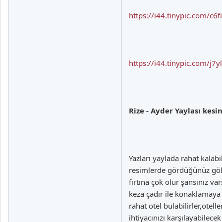
https://i44.tinypic.com/c6f
https://i44.tinypic.com/j7yl
Rize - Ayder Yaylası kesi
Yazları yaylada rahat kalab
resimlerde gördüğünüz göll
fırtına çok olur şansınız var
keza çadır ile konaklamaya
rahat otel bulabilirler,ote
ihtiyacınızı karşılayabilec