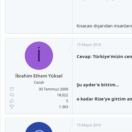
Kısacası dışarıdan insanlar
15 Mayıs 2010
İ
Cevap: Türkiye'mizin cen
İbrahim Ethem Yüksel
Cezalı
Şu ayder'e bittim...
30 Temmuz 2009
18.022
o kadar Rize'ye gittim a
5
1.363
15 Mayıs 2010