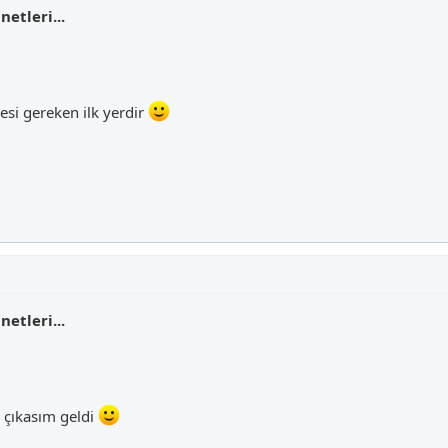
etleri...
esi gereken ilk yerdir
etleri...
a çıkasım geldi