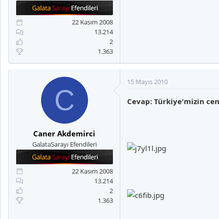
a
i
n
h
i
22 Kasım 2008
13.214
2
1.363
15 Mayıs 2010
C
Cevap: Türkiye'mizin cen
Caner Akdemirci
GalataSarayı Efendileri
22 Kasım 2008
13.214
2
1.363