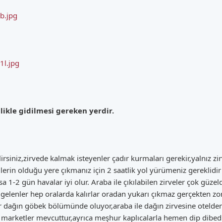
ib.jpg
1l.jpg
nlikle gidilmesi gereken yerdir.
ilirsiniz,zirvede kalmak isteyenler çadır kurmaları gerekir,yalnız
erin olduğu yere çıkmanız için 2 saatlik yol yürümeniz gereklidi
sa 1-2 gün havalar iyi olur. Araba ile çıkılabilen zirveler çok güzeld
 gelenler hep oralarda kalırlar oradan yukarı çıkmaz gerçekten zo
ller dağın göbek bölümünde oluyor,araba ile dağın zirvesine otelde
ek marketler mevcuttur,ayrıca meşhur kaplıcalarla hemen dip dibedi