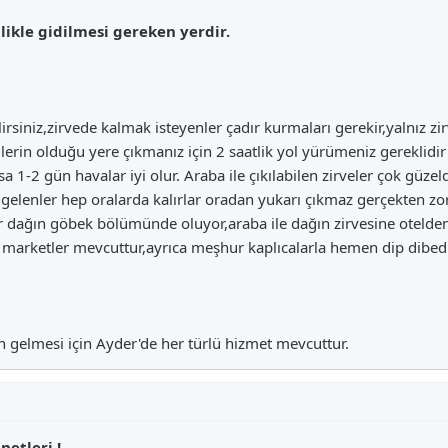
nlikle gidilmesi gereken yerdir.
ilirsiniz,zirvede kalmak isteyenler çadır kurmaları gerekir,yalnız
erin olduğu yere çıkmanız için 2 saatlik yol yürümeniz gereklidi
sa 1-2 gün havalar iyi olur. Araba ile çıkılabilen zirveler çok güzeld
 gelenler hep oralarda kalırlar oradan yukarı çıkmaz gerçekten zo
ller dağın göbek bölümünde oluyor,araba ile dağın zirvesine otelde
ek marketler mevcuttur,ayrıca meşhur kaplıcalarla hemen dip dibedi
ın gelmesi için Ayder'de her türlü hizmet mevcuttur.
netleri !