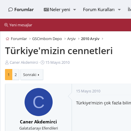
Forumlar
Neler yeni
Forum Kuralları
İ
Yeni mesajlar
Forumlar
GSCimbom Depo
Arşiv
2010 Arşiv
Türkiye'mizin cennetleri
K
B
Caner Akdemirci
15 Mayıs 2010
o
a
n
ş
1
2
Sonraki
u
l
y
a
15 Mayıs 2010
u
n
C
B
g
Türkiye'mizin çok fazla bili
a
ı
ş
ç
l
t
a
a
Caner Akdemirci
t
r
GalataSarayı Efendileri