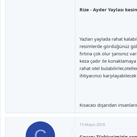
Rize - Ayder Yaylası kesi
Yazları yaylada rahat kalab
resimlerde gördüğünüz göll
fırtına çok olur şansınız var
keza çadır ile konaklamaya
rahat otel bulabilirler,ote
ihtiyacınızı karşılayabilec
Kısacası dışarıdan insanlar
15 Mayıs 2010
C
Cevap: Türkiye'mizin cen