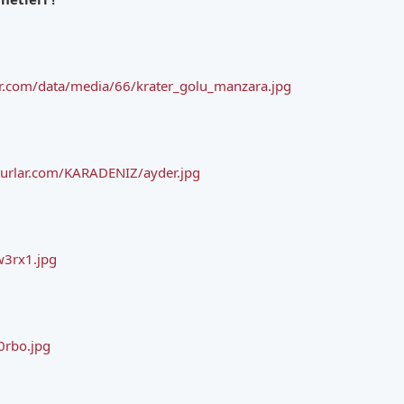
ler.com/data/media/66/krater_golu_manzara.jpg
iturlar.com/KARADENIZ/ayder.jpg
w3rx1.jpg
l0rbo.jpg