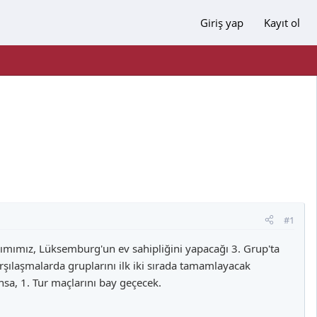
Giriş yap
Kayıt ol
#1
mımız, Lüksemburg'un ev sahipliğini yapacağı 3. Grup'ta
şılaşmalarda gruplarını ilk iki sırada tamamlayacak
ansa, 1. Tur maçlarını bay geçecek.