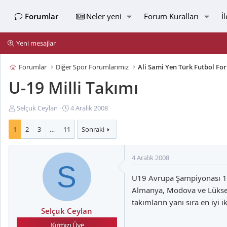
Forumlar
Neler yeni
Forum Kuralları
İ
Yeni mesajlar
Forumlar
Diğer Spor Forumlarımız
Ali Sami Yen Türk Futbol F
U-19 Milli Takımı
K
B
Selçuk Ceylan
4 Aralık 2008
o
a
n
ş
1
2
3
…
11
Sonraki
u
l
y
a
4 Aralık 2008
u
n
S
B
g
U19 Avrupa Şampiyonası 1.
a
ı
ş
ç
Almanya, Modova ve Lüksemb
l
t
takımların yanı sıra en iyi 
a
a
Selçuk Ceylan
t
r