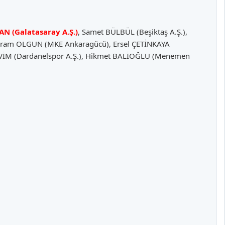
AN (Galatasaray
A.Ş.)
, Samet BÜLBÜL (Beşiktaş A.Ş.),
Bayram OLGUN (MKE Ankaragücü), Ersel ÇETİNKAYA
EVİM (Dardanelspor A.Ş.), Hikmet BALİOĞLU (Menemen