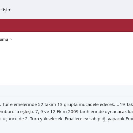
letişim
orumu
 Tur elemelerinde 52 takım 13 grupta mücadele edecek. U19 Takı
urg'la eşleşti. 7, 9 ve 12 Ekim 2009 tarihlerinde oynanacak kar
iki üçüncü de 2. Tura yükselecek. Finallere ev sahipliği yapacak Fr