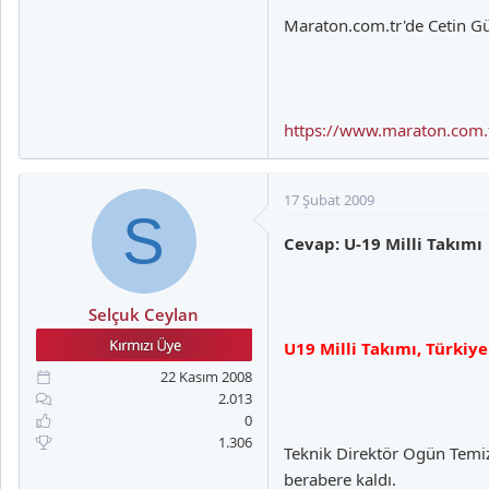
Maraton.com.tr'de Cetin G
https://www.maraton.com
17 Şubat 2009
S
Cevap: U-19 Milli Takımı
Selçuk Ceylan
U19 Milli Takımı, Türkiy
22 Kasım 2008
2.013
0
1.306
Teknik Direktör Ogün Temi
berabere kaldı.