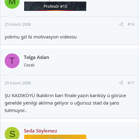
M
25 Kasım 2008
#16
yokmu gzl bi motivasyon videosu
Tolga Aslan
T
Cezalı
25 Kasım 2008
#17
ŞU KADIKÖYÜ lkaldırın bari finale yazın karıköy ü görüce
genelde yenilgi aklıma geliyor o uğursuz stad da şans
tutmuyor..
Seda Söylemez
S