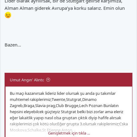
Lider olarak ayrılırsak, bir de Stuttgart gelirse karşımıza,
Alman Alman giderek Avrupa'ya korku salarız. Emin olun
Bazen...
Umut Angın' Alıntı:
Bu maçı kazanırsak lideriz lider olursak şu anda şu takımlar
muhtemel rakiplerimiz;Twente,Stutgrat,Dinamo
Zagreb,Braga,Slavia prag,Club Brugge,Lech Poznan Bunlatın
hepsini eleyebilcek güçteyiz Stutgrat belki bizi zorlar ama eleriz
eğer lakaitlik yapıp nasıl olsa gruptan çıktık diyip hafife alırsak
rakiplerimizi çok kötü olur.Eğer grupta 3.olursak rakiplerimiz;Cska
Moskova,Schalke,St Etienne,Aston
Genişletmek için tıkla ...
Villa,Milan,Udinese,Sampdoria çok zor rakipler bunlar