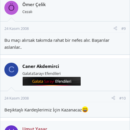
Ömer Çelik
Ö
Cezalı
24 Kasım 2008
#9
Bu maçı alırsak takımda rahat bir nefes alır. Başarılar
aslanlar..
Caner Akdemirci
C
GalataSarayı Efendileri
24 Kasım 2008
#10
Beşiktaşlı Kardeşlerimiz İçin Kazanacaz
Umut Yaşar