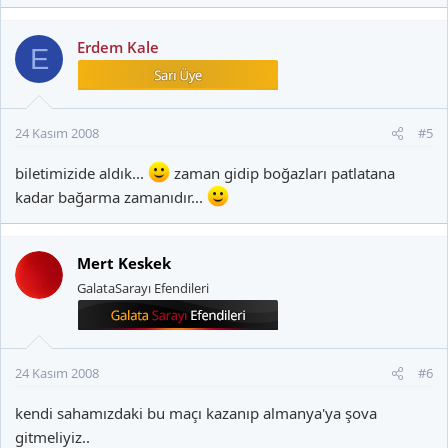
Erdem Kale
E
24 Kasım 2008
#5
biletimizide aldık...
zaman gidip boğazları patlatana
kadar bağarma zamanıdır...
Mert Keskek
GalataSarayı Efendileri
24 Kasım 2008
#6
kendi sahamızdaki bu maçı kazanıp almanya'ya şova
gitmeliyiz..