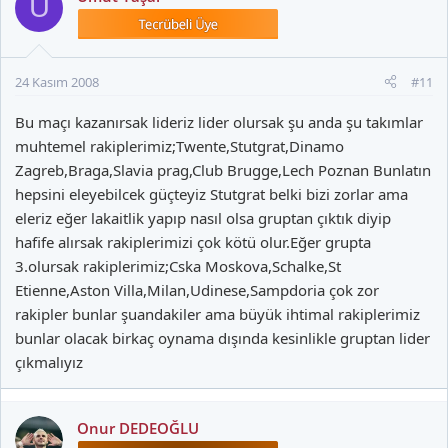
U
24 Kasım 2008
#11
Bu maçı kazanırsak lideriz lider olursak şu anda şu takımlar
muhtemel rakiplerimiz;Twente,Stutgrat,Dinamo
Zagreb,Braga,Slavia prag,Club Brugge,Lech Poznan Bunlatın
hepsini eleyebilcek güçteyiz Stutgrat belki bizi zorlar ama
eleriz eğer lakaitlik yapıp nasıl olsa gruptan çıktık diyip
hafife alırsak rakiplerimizi çok kötü olur.Eğer grupta
3.olursak rakiplerimiz;Cska Moskova,Schalke,St
Etienne,Aston Villa,Milan,Udinese,Sampdoria çok zor
rakipler bunlar şuandakiler ama büyük ihtimal rakiplerimiz
bunlar olacak birkaç oynama dışında kesinlikle gruptan lider
çıkmalıyız
Onur DEDEOĞLU