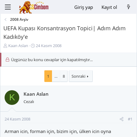
Giriş yap
Kayıt ol
2008 Arşiv
UEFA Kupası Konsantrasyon Topici| Adım Adım
Kadıköy'e
K
B
Kaan Aslan
24 Kasım 2008
o
a
n
ş
Üzgünüz bu konu cevaplar için kapatılmıştır...
u
l
y
a
u
n
1
…
8
Sonraki
B
g
a
ı
Kaan Aslan
ş
ç
K
l
t
Cezalı
a
a
t
r
a
i
24 Kasım 2008
#1
n
h
Arman icin, forman için, bizim için, ülken icin oyna
i