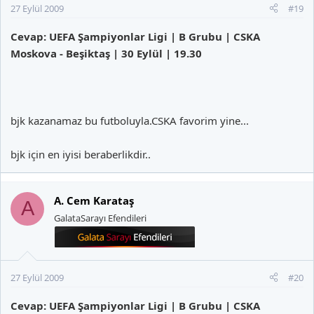
27 Eylül 2009
#19
Cevap: UEFA Şampiyonlar Ligi | B Grubu | CSKA
Moskova - Beşiktaş | 30 Eylül | 19.30
bjk kazanamaz bu futboluyla.CSKA favorim yine...
bjk için en iyisi beraberlikdir..
A. Cem Karataş
A
GalataSarayı Efendileri
27 Eylül 2009
#20
Cevap: UEFA Şampiyonlar Ligi | B Grubu | CSKA