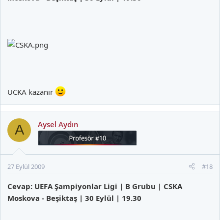
UCKA kazanır
Aysel Aydın
A
27 Eylül 2009
#18
Cevap: UEFA Şampiyonlar Ligi | B Grubu | CSKA
Moskova - Beşiktaş | 30 Eylül | 19.30