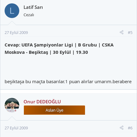
Latif Sarı
L
Cezalı
27 Eylül 2009
#5
Cevap: UEFA Şampiyonlar Ligi | B Grubu | CSKA
Moskova - Beşiktaş | 30 Eylül | 19.30
beşiktaşa bu maçta basarılar.1 puan alırlar umarım.berabere
Onur DEDEOĞLU
27 Eylül 2009
#6