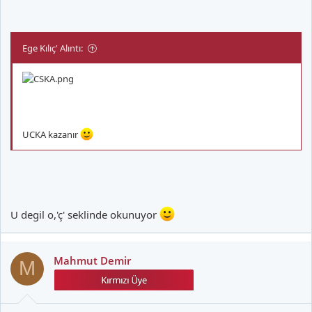
Ege Kılıç' Alıntı:
UCKA kazanır
U degil o,'ç' seklinde okunuyor
Mahmut Demir
M