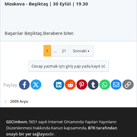
Moskova - Beşiktaş | 30 Eylül | 19.30
Başarılar Beşiktaş.Berabere biter.
1
…
21
Sonraki
Cevap yazmak için giriş yap yada kayıt ol.
Facebook
X (Twitter)
Bluesky
LinkedIn
Reddit
Pinterest
Tumblr
WhatsApp
E-posta
Li
Paylaş:
2009 Arşiv
GSCimbom
, 5651 sayılı İnternet Ortamında Yapılan Yayınların
Düzenlenmesi Hakkında Kanun kapsamında,
BTK tarafından
onaylı bir yer sağlayıcı
dır.