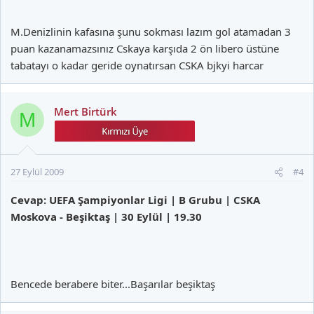
M.Denizlinin kafasına şunu sokması lazım gol atamadan 3
puan kazanamazsınız Cskaya karşıda 2 ön libero üstüne
tabatayı o kadar geride oynatırsan CSKA bjkyi harcar
Mert Birtürk
M
27 Eylül 2009
#4
Cevap: UEFA Şampiyonlar Ligi | B Grubu | CSKA
Moskova - Beşiktaş | 30 Eylül | 19.30
Bencede berabere biter...Başarılar beşiktaş