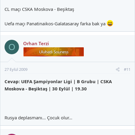
CL maçı CSKA Moskova - Beşiktaş
Uefa maçı Panatinaikos-Galatasaray farka bak ya
Orhan Terzi
O
27 Eylül 2009
#11
Cevap: UEFA Şampiyonlar Ligi | B Grubu | CSKA
Moskova - Beşiktaş | 30 Eylül | 19.30
Rusya deplasmanı... Çocuk olur...