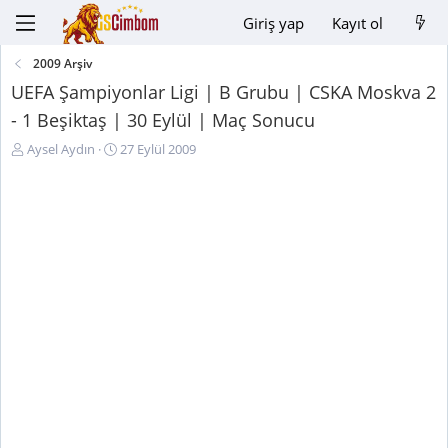
Giriş yap
Kayıt ol
2009 Arşiv
UEFA Şampiyonlar Ligi | B Grubu | CSKA Moskva 2
- 1 Beşiktaş | 30 Eylül | Maç Sonucu
K
B
Aysel Aydın
27 Eylül 2009
o
a
n
ş
u
l
y
a
u
n
B
g
a
ı
ş
ç
l
t
a
a
t
r
a
i
n
h
i