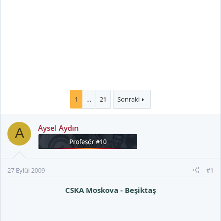
1
…
21
Sonraki
Aysel Aydın
A
27 Eylül 2009
#1
CSKA Moskova - Beşiktaş