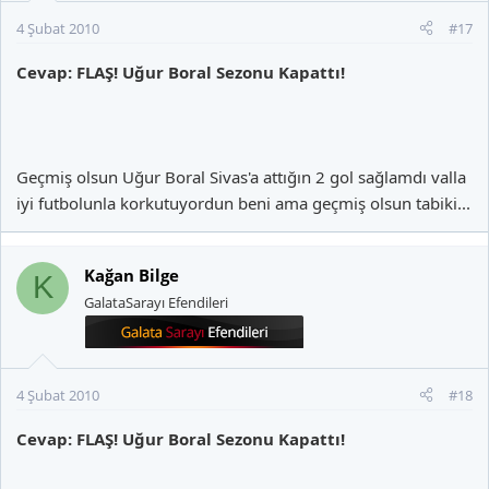
4 Şubat 2010
#17
Cevap: FLAŞ! Uğur Boral Sezonu Kapattı!
Geçmiş olsun Uğur Boral Sivas'a attığın 2 gol sağlamdı valla
iyi futbolunla korkutuyordun beni ama geçmiş olsun tabiki...
Kağan Bilge
K
GalataSarayı Efendileri
4 Şubat 2010
#18
Cevap: FLAŞ! Uğur Boral Sezonu Kapattı!