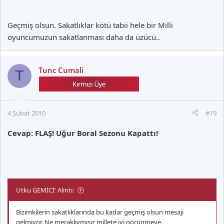
Geçmiş olsun. Sakatlıklar kötü tabii hele bir Milli
oyuncumuzun sakatlanması daha da üzücü..
Tunc Cumali
T
4 Şubat 2010
#19
Cevap: FLAŞ! Uğur Boral Sezonu Kapattı!
Utku GEMİCİ' Alıntı:
Bizimkilerin sakatlıklarında bu kadar geçmiş olsun mesajı
gelmiyor. Ne meraklıymışız millete iyi görünmeye.