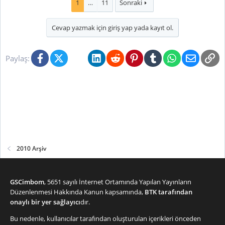
1
…
11
Sonraki
Cevap yazmak için giriş yap yada kayıt ol.
Facebook
X (Twitter)
Bluesky
LinkedIn
Reddit
Pinterest
Tumblr
WhatsApp
E-posta
Li
Paylaş:
2010 Arşiv
GSCimbom
, 5651 sayılı İnternet Ortamında Yapılan Yayınların
Düzenlenmesi Hakkında Kanun kapsamında,
BTK tarafından
onaylı bir yer sağlayıcı
dır.
Bu nedenle, kullanıcılar tarafından oluşturulan içerikleri önceden