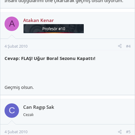
İnsani duygularımı öne çıkartarak geçmiş olsun diyorum.
Atakan Kenar
A
4 Şubat 2010
#4
Cevap: FLAŞ! Uğur Boral Sezonu Kapattı!
Geçmiş olsun.
Can Ragıp Sak
C
Cezalı
4 Şubat 2010
#5