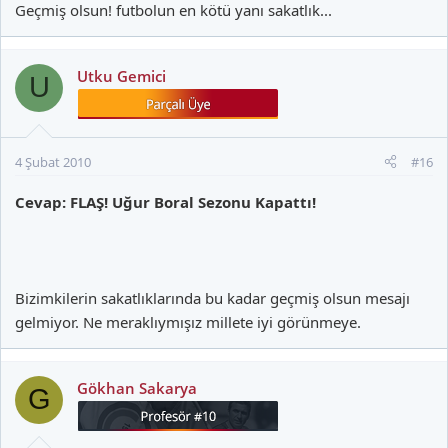
Geçmiş olsun! futbolun en kötü yanı sakatlık...
Utku Gemici
U
4 Şubat 2010
#16
Cevap: FLAŞ! Uğur Boral Sezonu Kapattı!
Bizimkilerin sakatlıklarında bu kadar geçmiş olsun mesajı
gelmiyor. Ne meraklıymışız millete iyi görünmeye.
Gökhan Sakarya
G