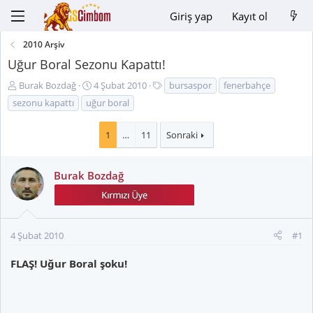
Giriş yap
Kayıt ol
2010 Arşiv
Uğur Boral Sezonu Kapattı!
K
B
E
Burak Bozdağ
4 Şubat 2010
bursaspor
fenerbahçe
o
a
t
sezonu kapattı
uğur boral
n
ş
i
u
l
k
1
…
11
Sonraki
y
a
e
u
n
t
B
g
l
Burak Bozdağ
a
ı
e
ş
ç
r
l
t
a
a
4 Şubat 2010
#1
t
r
a
i
FLAŞ! Uğur Boral şoku!
n
h
i