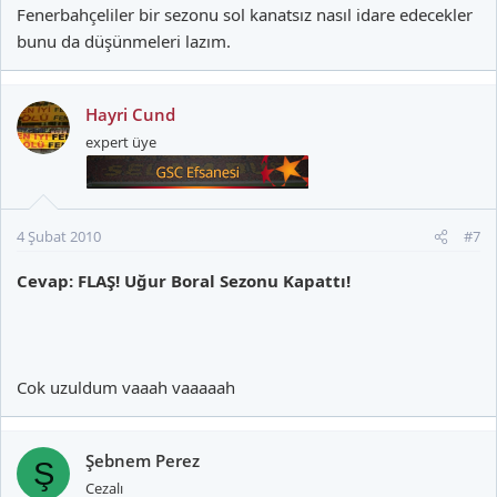
Fenerbahçeliler bir sezonu sol kanatsız nasıl idare edecekler
bunu da düşünmeleri lazım.
Hayri Cund
expert üye
4 Şubat 2010
#7
Cevap: FLAŞ! Uğur Boral Sezonu Kapattı!
Cok uzuldum vaaah vaaaaah
Şebnem Perez
Ş
Cezalı