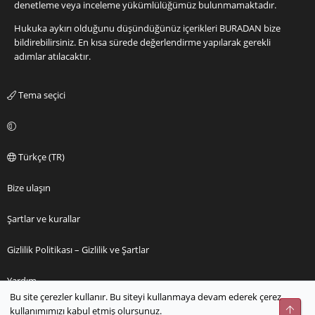
denetleme veya inceleme yükümlülüğümüz bulunmamaktadır.
Hukuka aykırı olduğunu düşündüğünüz içerikleri
BURADAN
bize
bildirebilirsiniz. En kısa sürede değerlendirme yapılarak gerekli
adımlar atılacaktır.
Tema seçici
Türkçe (TR)
Bize ulaşın
Şartlar ve kurallar
Gizlilik Politikası – Gizlilik ve Şartlar
Yardım
Bu site çerezler kullanır. Bu siteyi kullanmaya devam ederek çerez
Üst
kullanımımızı kabul etmiş olursunuz.
Ana sayfa