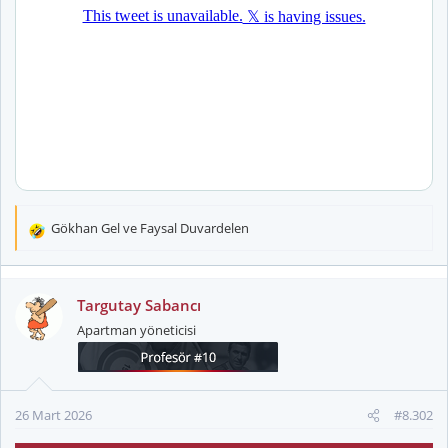
Gökhan Gel
ve
Faysal Duvardelen
T
e
p
k
Targutay Sabancı
i
Apartman yöneticisi
l
e
r
:
26 Mart 2026
#8.302