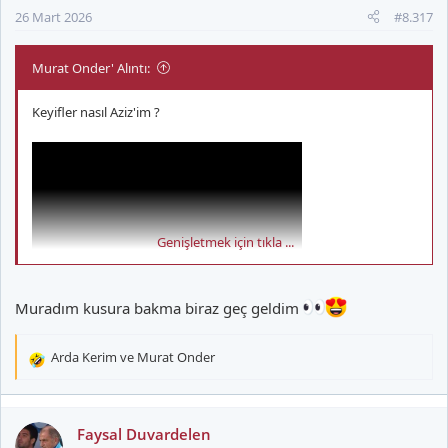
r
26 Mart 2026
#8.317
:
Murat Onder' Alıntı:
Keyifler nasıl Aziz'im ?
Genişletmek için tıkla ...
Muradım kusura bakma biraz geç geldim
Arda Kerim
ve
Murat Onder
T
e
p
k
Faysal Duvardelen
i