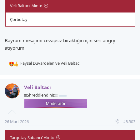
Veli Baltacı' Alıntı:
Çorbutay
Bayram mesajımı cevapsız bıraktığın için seri angry
atıyorum
Faysal Duvardelen
ve
Veli Baltacı
T
e
p
k
Veli Baltacı
i
!!!Shreddlendiniz!!!
l
e
r
:
26 Mart 2026
#8.303
Targutay Sabancı' Alıntı: