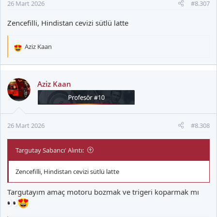
26 Mart 2026
#8.307
Zencefilli, Hindistan cevizi sütlü latte
Aziz Kaan
T
e
p
k
Aziz Kaan
i
l
e
r
26 Mart 2026
#8.308
:
Targutay Sabancı' Alıntı:
Zencefilli, Hindistan cevizi sütlü latte
Targutayım amaç motoru bozmak ve trigeri koparmak mı