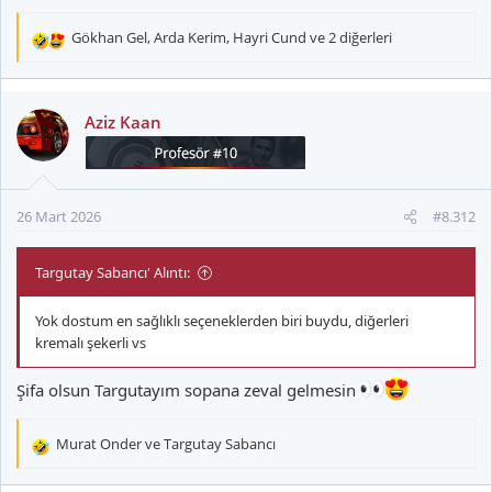
Gökhan Gel
,
Arda Kerim
,
Hayri Cund
ve 2 diğerleri
T
e
p
k
Aziz Kaan
i
l
e
r
26 Mart 2026
#8.312
:
Targutay Sabancı' Alıntı:
Yok dostum en sağlıklı seçeneklerden biri buydu, diğerleri
kremalı şekerli vs
Şifa olsun Targutayım sopana zeval gelmesin
Murat Onder
ve
Targutay Sabancı
T
e