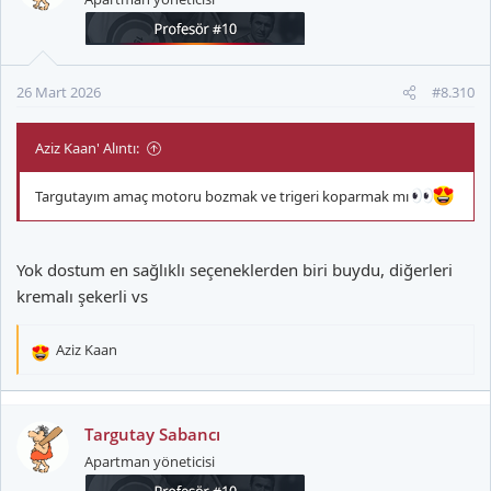
l
e
r
:
26 Mart 2026
#8.310
Aziz Kaan' Alıntı:
Targutayım amaç motoru bozmak ve trigeri koparmak mı
Yok dostum en sağlıklı seçeneklerden biri buydu, diğerleri
kremalı şekerli vs
Aziz Kaan
T
e
p
k
Targutay Sabancı
i
Apartman yöneticisi
l
e