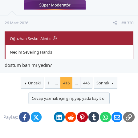
e
r
:
26 Mart 2026
#8.320
Oğuzhan Sesko' Alıntı:
Nedim Severing Hands
dostum ban mı yedın?
Önceki
1
…
416
…
445
Sonraki
Cevap yazmak için giriş yap yada kayıt ol.
Facebook
X (Twitter)
Bluesky
LinkedIn
Reddit
Pinterest
Tumblr
WhatsApp
E-posta
Li
Paylaş: