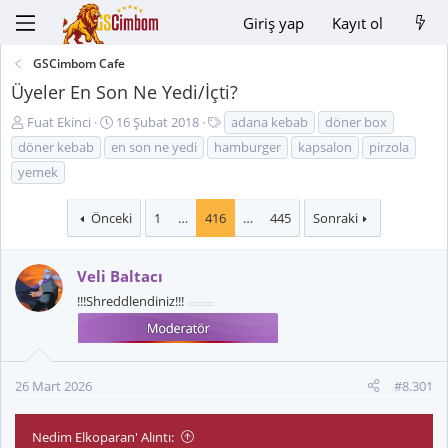
Giriş yap
Kayıt ol
GSCimbom Cafe
Üyeler En Son Ne Yedi/İçti?
K
B
E
Fuat Ekinci
16 Şubat 2018
adana kebab
döner box
o
a
t
döner kebab
en son ne yedi
hamburger
kapsalon
pirzola
n
ş
i
yemek
u
l
k
y
a
e
Önceki
1
…
416
…
445
Sonraki
u
n
t
B
g
l
a
ı
e
Veli Baltacı
ş
ç
r
l
t
!!!Shreddlendiniz!!!
a
a
t
r
a
i
n
h
26 Mart 2026
#8.301
i
Nedim Elkoparan' Alıntı: