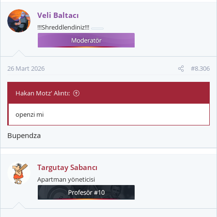
p
k
Veli Baltacı
i
!!!Shreddlendiniz!!!
l
e
r
:
26 Mart 2026
#8.306
Hakan Motz' Alıntı:
openzi mi
Bupendza
Targutay Sabancı
Apartman yöneticisi