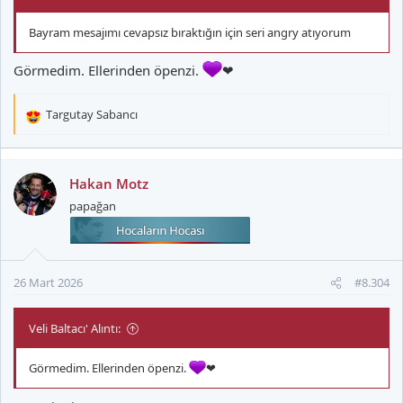
Bayram mesajımı cevapsız bıraktığın için seri angry atıyorum
Görmedim. Ellerinden öpenzi.
❤
Targutay Sabancı
T
e
p
k
Hakan Motz
i
papağan
l
e
r
:
26 Mart 2026
#8.304
Veli Baltacı' Alıntı:
Görmedim. Ellerinden öpenzi.
❤