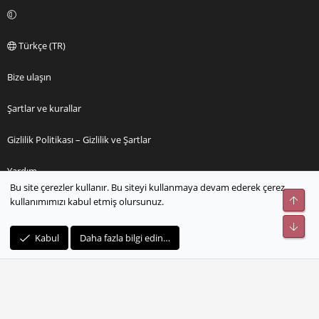
Türkçe (TR)
Bize ulaşın
Şartlar ve kurallar
Gizlilik Politikası – Gizlilik ve Şartlar
Yardım
Bu site çerezler kullanır. Bu siteyi kullanmaya devam ederek çerez
kullanımımızı kabul etmiş olursunuz.
Ana sayfa
R
Kabul
Daha fazla bilgi edin…
S
S