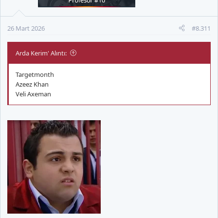
r
:
26 Mart 2026
#8.311
Arda Kerim' Alıntı:
Targetmonth
Azeez Khan
Veli Axeman