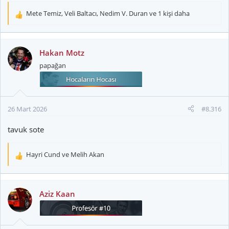
Mete Temiz
,
Veli Baltacı
,
Nedim V. Duran
ve 1 kişi daha
T
e
p
k
Hakan Motz
i
papağan
l
e
r
:
26 Mart 2026
#8.316
tavuk sote
Hayri Cund
ve
Melih Akan
T
e
p
k
Aziz Kaan
i
l
e