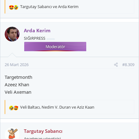
Targutay Sabancı
ve
Arda Kerim
T
e
p
k
Arda Kerim
i
SIĞIRPRESS
l
e
r
:
26 Mart 2026
#8.309
Targetmonth
Azeez Khan
Veli Axeman
Veli Baltacı
,
Nedim V. Duran
ve
Aziz Kaan
T
e
p
k
Targutay Sabancı
i
Apartman yöneticisi