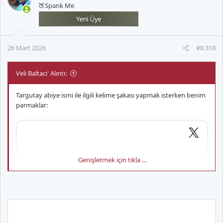
🍑Spank Me
l
e
r
:
26 Mart 2026
#8.318
Veli Baltacı' Alıntı:
Targutay abiye ismi ile ilgili kelime şakası yapmak isterken benim
parmaklar:
Genişletmek için tıkla ...