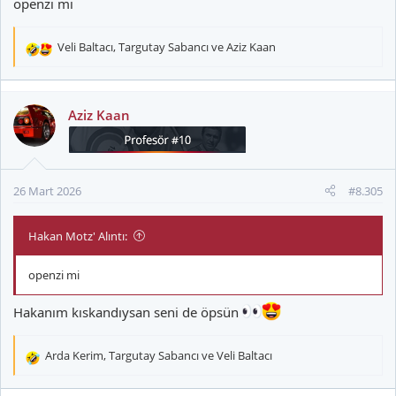
openzi mi
Veli Baltacı
,
Targutay Sabancı
ve
Aziz Kaan
T
e
p
k
Aziz Kaan
i
l
e
r
26 Mart 2026
#8.305
:
Hakan Motz' Alıntı:
openzi mi
Hakanım kıskandıysan seni de öpsün
Arda Kerim
,
Targutay Sabancı
ve
Veli Baltacı
T
e