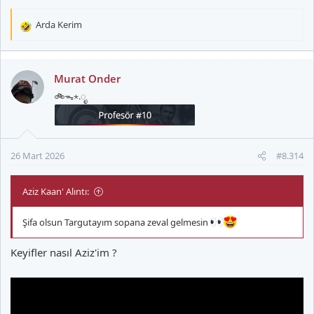
Arda Kerim
T
e
p
k
Murat Onder
i
🚲ᯓ⋆.ೃ
l
e
r
:
26 Mart 2026
#8.314
Aziz Kaan' Alıntı:
Şifa olsun Targutayım sopana zeval gelmesin
Keyifler nasıl Aziz'im ?