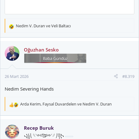
Nedim V. Duran
ve
Veli Baltacı
T
e
p
k
Oğuzhan Sesko
i
l
e
r
26 Mart 2026
#8.319
:
Nedim Severing Hands
Arda Kerim
,
Faysal Duvardelen
ve
Nedim V. Duran
T
e
p
k
Recep Buruk
i
꧁⎝ 𓆩༺🥰༻𓆪 ⎠꧂
l