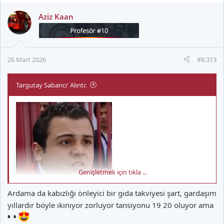
p
k
Aziz Kaan
i
l
e
r
26 Mart 2026
#8.313
:
Targutay Sabancı' Alıntı:
Genişletmek için tıkla ...
Ardama da kabızlığı önleyici bir gıda takviyesi şart, gardaşım
yıllardır böyle ıkınıyor zorluyor tansiyonu 19 20 oluyor ama