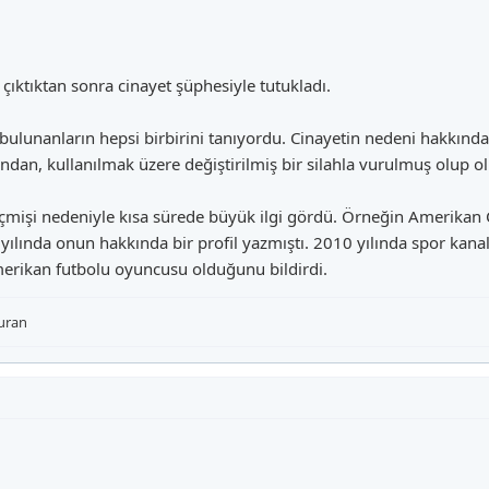
çıktıktan sonra cinayet şüphesiyle tutukladı.
bulunanların hepsi birbirini tanıyordu. Cinayetin nedeni hakkında
afından, kullanılmak üzere değiştirilmiş bir silahla vurulmuş olu
mişi nedeniyle kısa sürede büyük ilgi gördü. Örneğin Amerikan C
yılında onun hakkında bir profil yazmıştı. 2010 yılında spor kan
merikan futbolu oyuncusu olduğunu bildirdi.
uran