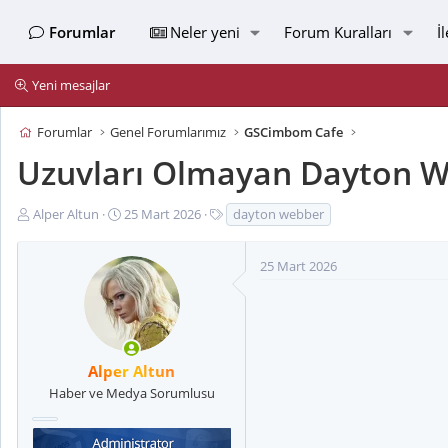
Forumlar
Neler yeni
Forum Kuralları
İ
Yeni mesajlar
Forumlar
Genel Forumlarımız
GSCimbom Cafe
Uzuvları Olmayan Dayton We
K
B
E
Alper Altun
25 Mart 2026
dayton webber
o
a
t
n
ş
i
25 Mart 2026
u
l
k
y
a
e
u
n
t
B
g
l
a
ı
e
Alper Altun
ş
ç
r
l
t
Haber ve Medya Sorumlusu
a
a
t
r