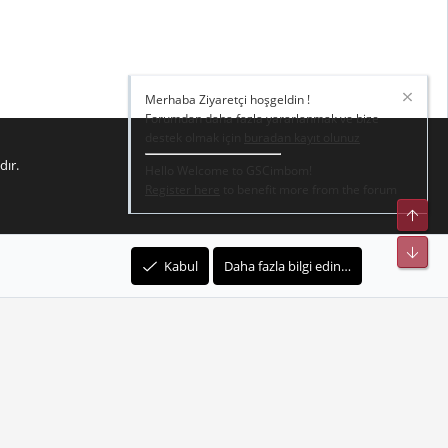
Merhaba Ziyaretçi hoşgeldin !
Forumdan daha fazla yararlanmak ve bize
destek olmak için
buradan kayıt olunuz
dır.
Hello Welcome to GSCimbom!
Register here
to benefit more from the forum
Üst
Alt
Kabul
Daha fazla bilgi edin…
R
e kurallar
Gizlilik Politikası – Gizlilik ve Şartlar
Yardım
Ana sayfa
S
S