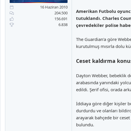
a
i
n
h
16 Haziran 2010
Amerikan Futbolu oyuncu
i
204.500
tutuklandı. Charles Coun
156.691
6.838
çevredekiler polise habe
The Guardian'a göre Webber
kurutulmuş mısırla dolu küç
Ceset kaldırma konu
Dayton Webber, bebeklik dö
arabasında yanındaki yolcu 
edildi. Şerif ofisi, orada a
İddiaya göre diğer kişiler b
durdurdu ve olanları bildir
arayarak bahçede bir ceset
bulundu.