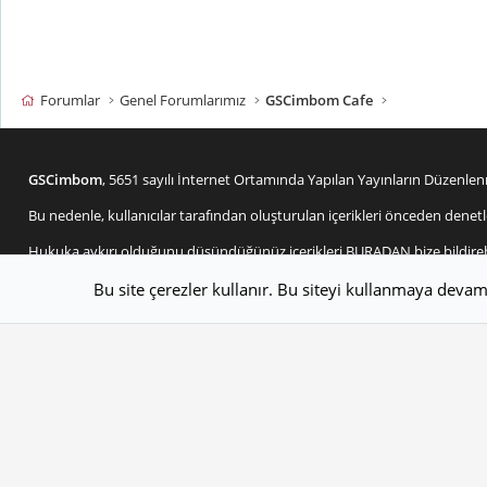
Forumlar
Genel Forumlarımız
GSCimbom Cafe
GSCimbom
, 5651 sayılı İnternet Ortamında Yapılan Yayınların Düzen
Bu nedenle, kullanıcılar tarafından oluşturulan içerikleri önceden d
Hukuka aykırı olduğunu düşündüğünüz içerikleri
BURADAN
bize bildire
Bu site çerezler kullanır. Bu siteyi kullanmaya deva
Tema seçici
Değiştir genişlik
Türkçe (TR)