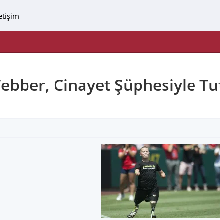
letişim
bber, Cinayet Şüphesiyle Tu