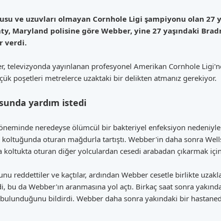
su ve uzuvları olmayan Cornhole Ligi şampiyonu olan 27 y
ty, Maryland polisine göre Webber, yine 27 yaşındaki Bradr
r verdi.
, televizyonda yayınlanan profesyonel Amerikan Cornhole Ligi'nde
ük poşetleri metrelerce uzaktaki bir delikten atmanız gerekiyor.
sunda yardım istedi
neminde neredeyse ölümcül bir bakteriyel enfeksiyon nedeniyle 
koltuğunda oturan mağdurla tartıştı. Webber'in daha sonra Wells'
rka koltukta oturan diğer yolculardan cesedi arabadan çıkarmak için
unu reddettiler ve kaçtılar, ardından Webber cesetle birlikte uzakl
di, bu da Webber'ın aranmasına yol açtı. Birkaç saat sonra yakındak
 bulunduğunu bildirdi. Webber daha sonra yakındaki bir hastane