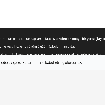
lenmesi Hakkında Kanun kapsamında,
BTK tarafından onaylı bir yer sağlayıcı
enetleme veya inceleme yükümlülüğümüz bulunmamaktadır.
bilirsiniz. En kısa sürede değerlendirme yapılarak gerekli adımlar atılacaktır.
m ederek çerez kullanımımızı kabul etmiş olursunuz.
Bize ulaşın
Şartlar v