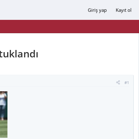
Giriş yap
Kayıt ol
tuklandı
#1