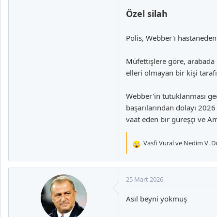
Özel silah
Polis, Webber'ı hastaneden 
Müfettişlere göre, arabada 
elleri olmayan bir kişi tar
Webber'in tutuklanması geç
başarılarından dolayı 2026 
vaat eden bir güreşçi ve A
Vasfi Vural
ve
Nedim V. D
T
e
p
k
25 Mart 2026
i
l
Asıl beyni yokmuş
e
r