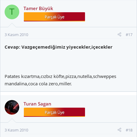
Tamer Büyük
T
3 Kasım 2010
#17
Cevap: Vazgeçemediğimiz yiyecekler,içecekler
Patates kızartma,cızbız köfte,pizza,nutella,schweppes
mandalina,coca cola zero,miller.
Turan Sagan
3 Kasım 2010
#18