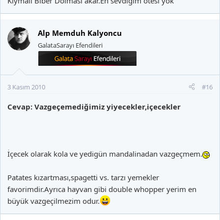
Kıymalı Biber Dolması akar.En sevdiğim ötesi yok
Alp Memduh Kalyoncu
GalataSarayı Efendileri
3 Kasım 2010
#16
Cevap: Vazgeçemediğimiz yiyecekler,içecekler
İçecek olarak kola ve yedigün mandalinadan vazgeçmem.
Patates kızartması,spagetti vs. tarzı yemekler
favorimdir.Ayrıca hayvan gibi double whopper yerim en
büyük vazgeçilmezim odur.