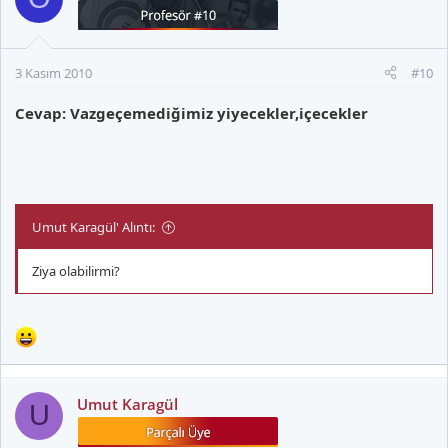
3 Kasım 2010
#10
Cevap: Vazgeçemediğimiz yiyecekler,içecekler
Umut Karagül' Alıntı:
Ziya olabilirmi?
Umut Karagül
U