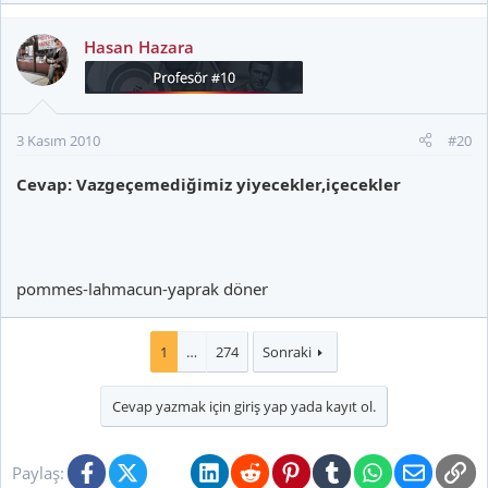
Hasan Hazara
3 Kasım 2010
#20
Cevap: Vazgeçemediğimiz yiyecekler,içecekler
pommes-lahmacun-yaprak döner
1
…
274
Sonraki
Cevap yazmak için giriş yap yada kayıt ol.
Facebook
X (Twitter)
Bluesky
LinkedIn
Reddit
Pinterest
Tumblr
WhatsApp
E-posta
Li
Paylaş: