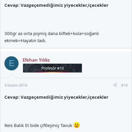
Cevap: Vazgeçemediğimiz yiyecekler,içecekler
300gr az-orta pişmiş dana biftek+kola+soğanlı
ekmek=Hayatın tadı.
Efehan Yıldız
E
3 Kasım 2010
#19
Cevap: Vazgeçemediğimiz yiyecekler,içecekler
Reis Balık Et bide çiftleşmiş Tavuk