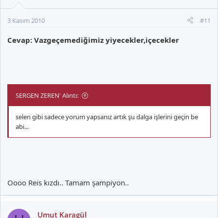
3 Kasım 2010
#11
Cevap: Vazgeçemediğimiz yiyecekler,içecekler
SERGEN ZEREN' Alıntı:
selen gibi sadece yorum yapsanız artık şu dalga işlerini geçin be
abi...
Oooo Reis kızdı.. Tamam şampiyon..
Umut Karagül