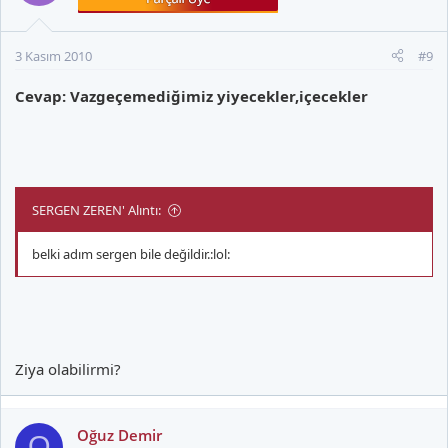
3 Kasım 2010
#9
Cevap: Vazgeçemediğimiz yiyecekler,içecekler
SERGEN ZEREN' Alıntı:
belki adım sergen bile değildir.:lol:
Ziya olabilirmi?
Oğuz Demir
O