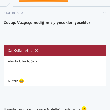
3 Kasım 2010
#3
Cevap: Vazgeçemediğimiz yiyecekler,içecekler
Can Çolfan' Alıntı:
Absolud, Tekila, Şarap.
Nutella
3 yanlış bir doğruyu yani Nutella'yı götürmüş