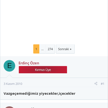
1
…
274
Sonraki
Erdinç Özen
E
3 Kasım 2010
#1
Vazgeçemediğimiz yiyecekler,içecekler