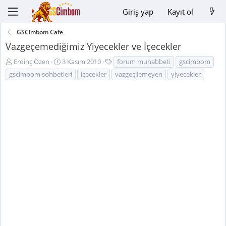
Giriş yap
Kayıt ol
GSCimbom Cafe
Vazgeçemediğimiz Yiyecekler ve İçecekler
K
B
E
Erdinç Özen
3 Kasım 2010
forum muhabbeti
gscimbom
o
a
t
gscimbom sohbetleri
içecekler
vazgeçilemeyen
yiyecekler
n
ş
i
u
l
k
y
a
e
u
n
t
B
g
l
a
ı
e
ş
ç
r
l
t
a
a
t
r
a
i
n
h
i