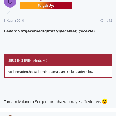
U
3 Kasım 2010
#12
Cevap: Vazgeçemediğimiz yiyecekler,içecekler
SERGEN ZEREN' Alıntı:
yo kızmadım.hatta komikte ama ...artık sıktı .sadece bu.
Tamam Milanolu Sergen birdaha yapmayız affeyle reis