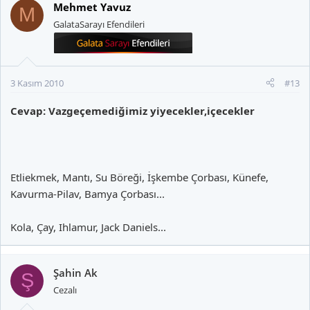
Mehmet Yavuz
M
GalataSarayı Efendileri
3 Kasım 2010
#13
Cevap: Vazgeçemediğimiz yiyecekler,içecekler
Etliekmek, Mantı, Su Böreği, İşkembe Çorbası, Künefe,
Kavurma-Pilav, Bamya Çorbası...
Kola, Çay, Ihlamur, Jack Daniels...
Şahin Ak
Ş
Cezalı