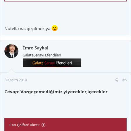
Nutella vazgeçilmez ya
Emre Saykal
GalataSarayı Efendileri
3 Kasım 2010
#5
Cevap: Vazgeçemediğimiz yiyecekler,içecekler
Can Çolfan' Alıntı: