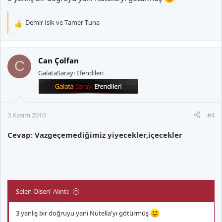
Demir Isik
ve
Tamer Tuna
T
e
p
k
Can Çolfan
C
i
GalataSarayı Efendileri
l
e
r
:
3 Kasım 2010
#4
Cevap: Vazgeçemediğimiz yiyecekler,içecekler
Selen Olsen' Alıntı:
3 yanlış bir doğruyu yani Nutella'yı götürmüş