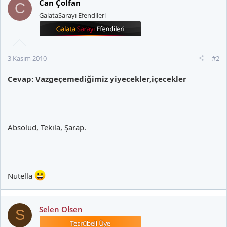
Can Çolfan
C
GalataSarayı Efendileri
3 Kasım 2010
#2
Cevap: Vazgeçemediğimiz yiyecekler,içecekler
Absolud, Tekila, Şarap.
Nutella
Selen Olsen
S