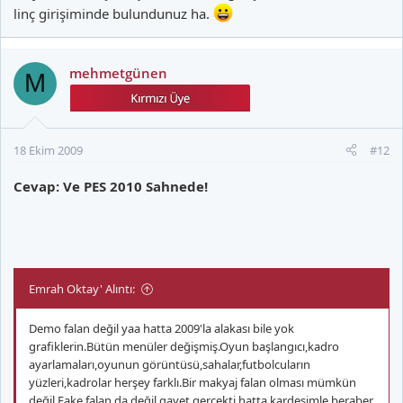
linç girişiminde bulundunuz ha.
mehmetgünen
M
18 Ekim 2009
#12
Cevap: Ve PES 2010 Sahnede!
Emrah Oktay' Alıntı:
Demo falan değil yaa hatta 2009'la alakası bile yok
grafiklerin.Bütün menüler değişmiş.Oyun başlangıcı,kadro
ayarlamaları,oyunun görüntüsü,sahalar,futbolcuların
yüzleri,kadrolar herşey farklı.Bir makyaj falan olması mümkün
değil.Fake falan da değil gayet gerçekti hatta kardeşimle beraber