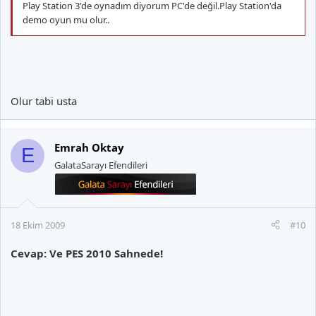
Play Station 3'de oynadım diyorum PC'de değil.Play Station'da
demo oyun mu olur..
Olur tabi usta
Emrah Oktay
E
GalataSarayı Efendileri
18 Ekim 2009
#10
Cevap: Ve PES 2010 Sahnede!