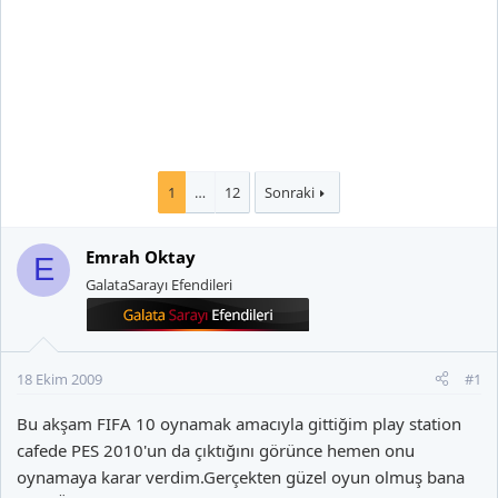
1
…
12
Sonraki
Emrah Oktay
E
GalataSarayı Efendileri
18 Ekim 2009
#1
Bu akşam FIFA 10 oynamak amacıyla gittiğim play station
cafede PES 2010'un da çıktığını görünce hemen onu
oynamaya karar verdim.Gerçekten güzel oyun olmuş bana