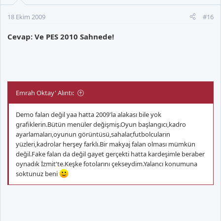
18 Ekim 2009
#16
Cevap: Ve PES 2010 Sahnede!
Emrah Oktay' Alıntı:
Demo falan değil yaa hatta 2009'la alakası bile yok
grafiklerin.Bütün menüler değişmiş.Oyun başlangıcı,kadro
ayarlamaları,oyunun görüntüsü,sahalar,futbolcuların
yüzleri,kadrolar herşey farklı.Bir makyaj falan olması mümkün
değil.Fake falan da değil gayet gerçekti hatta kardeşimle beraber
oynadık İzmit'te.Keşke fotolarını çekseydim.Yalancı konumuna
soktunuz beni