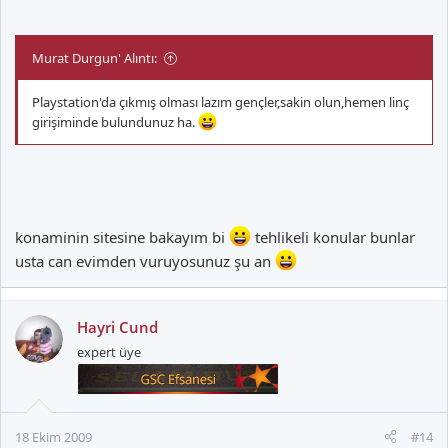
Murat Durgun' Alıntı:
Playstation'da çıkmış olması lazım gençler,sakin olun,hemen linç
girişiminde bulundunuz ha.
konaminin sitesine bakayım bi
tehlikeli konular bunlar
usta can evimden vuruyosunuz şu an
Hayri Cund
expert üye
18 Ekim 2009
#14