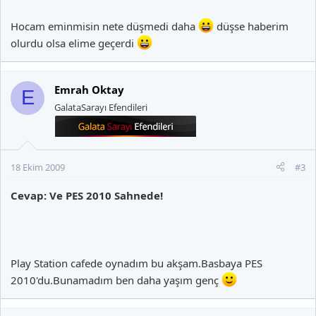
Hocam eminmisin nete düşmedi daha
düşse haberim
olurdu olsa elime geçerdi
Emrah Oktay
E
GalataSarayı Efendileri
18 Ekim 2009
#3
Cevap: Ve PES 2010 Sahnede!
Play Station cafede oynadım bu akşam.Basbaya PES
2010'du.Bunamadım ben daha yaşım genç