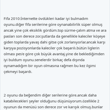
Fifa 2010:İnternette övdükleri kadar iyi bulmadım
oyunu.diğer fifa serilerine göre oynanabilirlik süper olmuş
ancak yine çok eksiklik gördüm.top sürme-çalım atma ve ara
pasları son derece zor.şutlarda da genellikle kaleciler köşeye
giden toplarda yavaş dahi gitse çok zorlanıyorlar.ancak karşı
karşıya pozisyonlarda kaleciler çok başarılı.bütün liglerin
olması pes'e göre çok büyük avantaj.yine de beklediğimden
iyi buldum oyunu.senelerdir birkaç defa dışında
oynamadığım bir oyun olmasına rağmen bu kez ilgimi
çekmeyi başardı.
2 oyunu da beğendim diğer serilerine göre.ancak daha
katabilecekleri şeyler olduğunu düşünüyorum.özellikle 2
oyunun da menüsü son derece zor ve karışık olmuş.bunlar