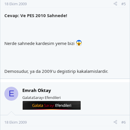
18 Ekim 2009
#5
Cevap: Ve PES 2010 Sahnede!
Nerde sahnede kardesim yeme bizi
Demosudur, ya da 2009'u degistirip kakalamislardir.
Emrah Oktay
E
GalataSarayı Efendileri
18 Ekim 2009
#6