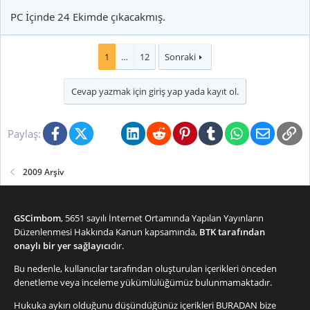
PC İçinde 24 Ekimde çıkacakmış.
1
…
12
Sonraki
Cevap yazmak için giriş yap yada kayıt ol.
Facebook
X (Twitter)
Bluesky
LinkedIn
Reddit
Pinterest
Tumblr
WhatsApp
E-posta
Li
Paylaş:
2009 Arşiv
GSCimbom
, 5651 sayılı İnternet Ortamında Yapılan Yayınların
Düzenlenmesi Hakkında Kanun kapsamında,
BTK tarafından
onaylı bir yer sağlayıcı
dır.
Bu nedenle, kullanıcılar tarafından oluşturulan içerikleri önceden
denetleme veya inceleme yükümlülüğümüz bulunmamaktadır.
Hukuka aykırı olduğunu düşündüğünüz içerikleri
BURADAN
bize