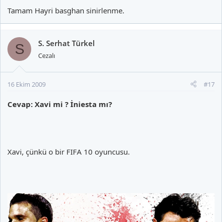
Tamam Hayri basghan sinirlenme.
S. Serhat Türkel
S
Cezalı
16 Ekim 2009
#17
Cevap: Xavi mi ? İniesta mı?
Xavi, çünkü o bir FIFA 10 oyuncusu.