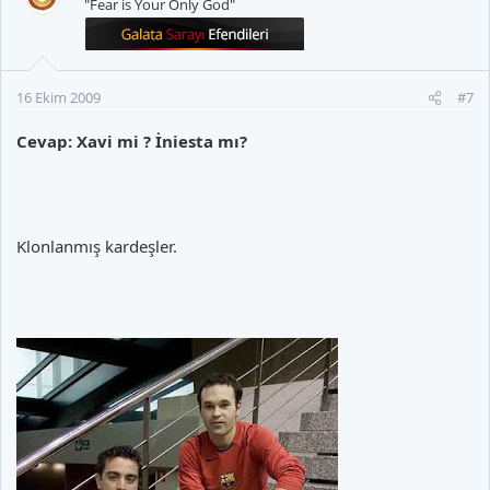
"Fear is Your Only God"
16 Ekim 2009
#7
Cevap: Xavi mi ? İniesta mı?
Klonlanmış kardeşler.