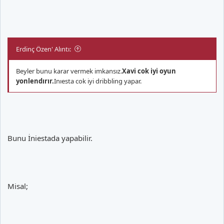
Erdinç Özen' Alıntı:
Beyler bunu karar vermek imkansız.
Xavi cok iyi oyun
yonlendırır.
Inıesta cok iyi dribbling yapar.
Bunu İniestada yapabilir.
Misal;