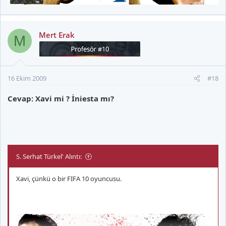
Mert Erak
M
16 Ekim 2009
#18
Cevap: Xavi mi ? İniesta mı?
S. Serhat Türkel' Alıntı:
Xavi, çünkü o bir FIFA 10 oyuncusu.