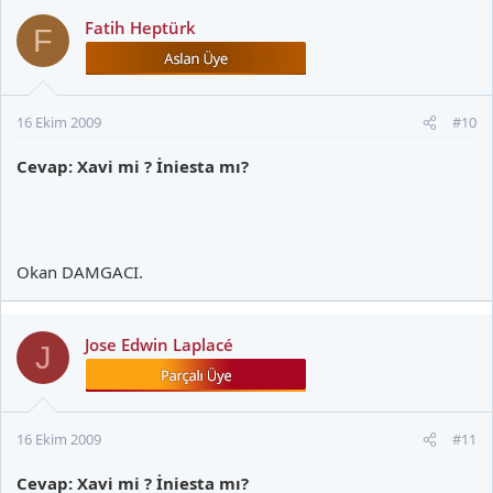
Fatih Heptürk
F
16 Ekim 2009
#10
Cevap: Xavi mi ? İniesta mı?
Okan DAMGACI.
Jose Edwin Laplacé
J
16 Ekim 2009
#11
Cevap: Xavi mi ? İniesta mı?