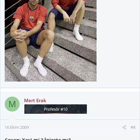
Mert Erak
M
16 Ekim 2009
#8
Cevap: Xavi mi ? İniesta mı?