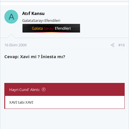
Atıf Kansu
A
GalataSarayı Efendileri
16 Ekim 2009
#16
Cevap: Xavi mi ? İniesta mı?
Hayri Cund' Alıntı:
XAVI tabi XAVI