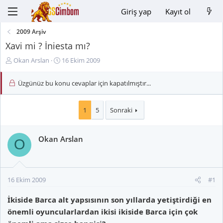
Giriş yap
Kayıt ol
2009 Arşiv
Xavi mi ? İniesta mı?
K
B
Okan Arslan
16 Ekim 2009
o
a
n
ş
Üzgünüz bu konu cevaplar için kapatılmıştır...
u
l
y
a
u
n
1
5
Sonraki
B
g
a
ı
Okan Arslan
ş
ç
O
l
t
a
a
t
r
a
i
16 Ekim 2009
#1
n
h
İkiside Barca alt yapsısının son yıllarda yetiştirdiği en
i
önemli oyuncularlardan ikisi ikiside Barca için çok