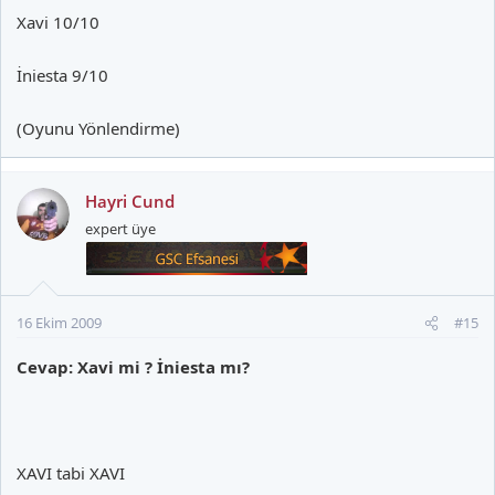
Xavi 10/10
İniesta 9/10
(Oyunu Yönlendirme)
Hayri Cund
expert üye
16 Ekim 2009
#15
Cevap: Xavi mi ? İniesta mı?
XAVI tabi XAVI