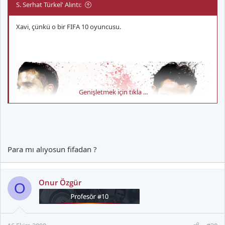
S. Serhat Türkel' Alıntı:
Xavi, çünkü o bir FIFA 10 oyuncusu.
Genişletmek için tıkla ...
Para mı alıyosun fifadan ?
Onur Özgür
O