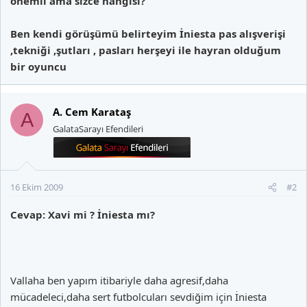
önemli ama sizce hangisi?
Ben kendi görüşümü belirteyim İniesta pas alışverişi
,tekniği ,şutları , pasları herşeyi ile hayran olduğum
bir oyuncu
A. Cem Karataş
A
GalataSarayı Efendileri
16 Ekim 2009
#2
Cevap: Xavi mi ? İniesta mı?
Vallaha ben yapım itibariyle daha agresif,daha
mücadeleci,daha sert futbolcuları sevdiğim için İniesta