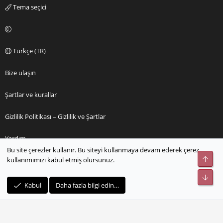
Tema seçici
Türkçe (TR)
Bize ulaşın
Şartlar ve kurallar
Gizlilik Politikası – Gizlilik ve Şartlar
Yardım
Bu site çerezler kullanır. Bu siteyi kullanmaya devam ederek çerez
Üst
kullanımımızı kabul etmiş olursunuz.
Ana sayfa
Alt
R
Kabul
Daha fazla bilgi edin…
S
S