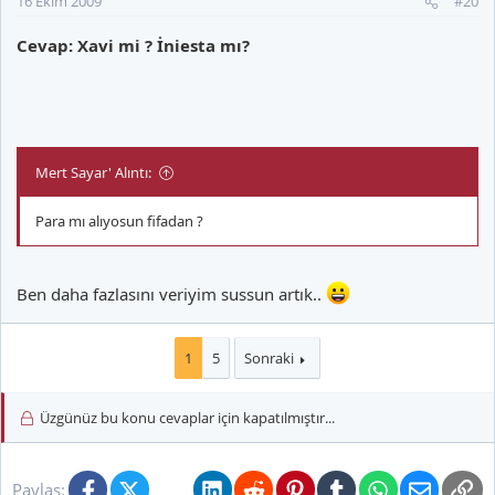
16 Ekim 2009
#20
Cevap: Xavi mi ? İniesta mı?
Mert Sayar' Alıntı:
Para mı alıyosun fifadan ?
Ben daha fazlasını veriyim sussun artık..
1
5
Sonraki
Üzgünüz bu konu cevaplar için kapatılmıştır...
Facebook
X (Twitter)
Bluesky
LinkedIn
Reddit
Pinterest
Tumblr
WhatsApp
E-posta
Li
Paylaş: