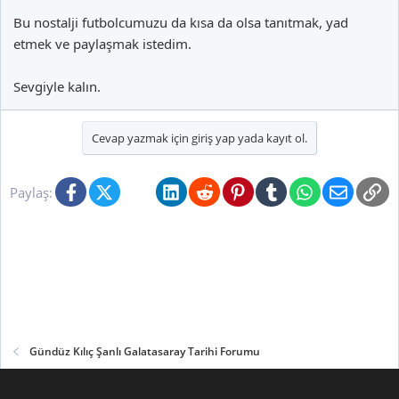
Bu nostalji futbolcumuzu da kısa da olsa tanıtmak, yad
etmek ve paylaşmak istedim.
Sevgiyle kalın.
Cevap yazmak için giriş yap yada kayıt ol.
Facebook
X (Twitter)
Bluesky
LinkedIn
Reddit
Pinterest
Tumblr
WhatsApp
E-posta
Li
Paylaş:
Gündüz Kılıç Şanlı Galatasaray Tarihi Forumu