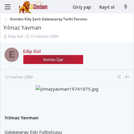
Giriş yap
Kayıt ol
Gündüz Kılıç Şanlı Galatasaray Tarihi Forumu
Yılmaz Yavman
K
B
Edip Gül
12 Haziran 2009
o
a
n
ş
Edip Gül
E
u
l
y
a
u
n
B
g
12 Haziran 2009
#1
a
ı
ş
ç
l
t
a
a
t
r
a
i
n
h
Yılmaz Yavman
i
Galatasaray Eski Futbolcusu