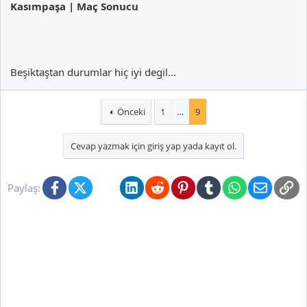
Kasımpaşa | Maç Sonucu
Beşiktaştan durumlar hiç iyi degil...
Önceki
1
…
9
Cevap yazmak için giriş yap yada kayıt ol.
Facebook
X (Twitter)
Bluesky
LinkedIn
Reddit
Pinterest
Tumblr
WhatsApp
E-posta
Li
Paylaş: