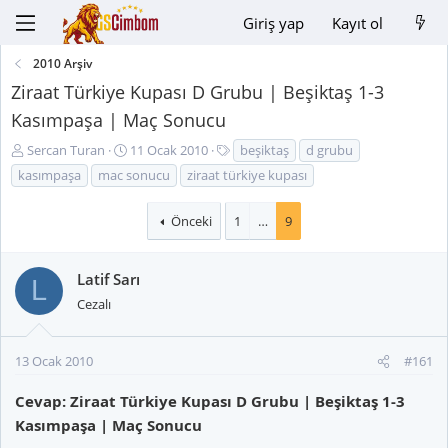
Giriş yap
Kayıt ol
2010 Arşiv
Ziraat Türkiye Kupası D Grubu | Beşiktaş 1-3
Kasımpaşa | Maç Sonucu
K
B
E
Sercan Turan
11 Ocak 2010
beşiktaş
d grubu
o
a
t
kasımpaşa
mac sonucu
ziraat türkiye kupası
n
ş
i
u
l
k
Önceki
1
…
9
y
a
e
u
n
t
B
g
l
Latif Sarı
L
a
ı
e
Cezalı
ş
ç
r
l
t
a
a
13 Ocak 2010
#161
t
r
a
i
Cevap: Ziraat Türkiye Kupası D Grubu | Beşiktaş 1-3
n
h
Kasımpaşa | Maç Sonucu
i