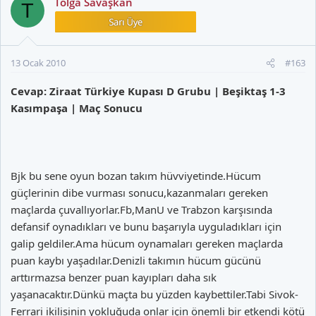
Tolga Savaşkan
T
13 Ocak 2010
#163
Cevap: Ziraat Türkiye Kupası D Grubu | Beşiktaş 1-3
Kasımpaşa | Maç Sonucu
Bjk bu sene oyun bozan takım hüvviyetinde.Hücum
güçlerinin dibe vurması sonucu,kazanmaları gereken
maçlarda çuvallıyorlar.Fb,ManU ve Trabzon karşısında
defansif oynadıkları ve bunu başarıyla uyguladıkları için
galip geldiler.Ama hücum oynamaları gereken maçlarda
puan kaybı yaşadılar.Denizli takımın hücum gücünü
arttırmazsa benzer puan kayıpları daha sık
yaşanacaktır.Dünkü maçta bu yüzden kaybettiler.Tabi Sivok-
Ferrari ikilisinin yokluğuda onlar için önemli bir etkendi kötü