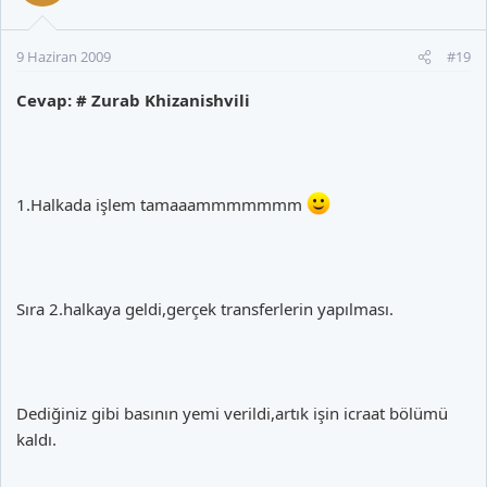
9 Haziran 2009
#19
Cevap: # Zurab Khizanishvili
1.Halkada işlem tamaaammmmmmm
Sıra 2.halkaya geldi,gerçek transferlerin yapılması.
Dediğiniz gibi basının yemi verildi,artık işin icraat bölümü
kaldı.