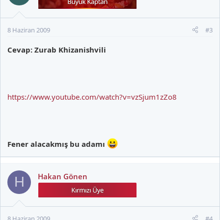
8 Haziran 2009
#3
Cevap: Zurab Khizanishvili
https://www.youtube.com/watch?v=vzSjum1zZo8
Fener alacakmış bu adamı
Hakan Gönen
H
8 Haziran 2009
#4