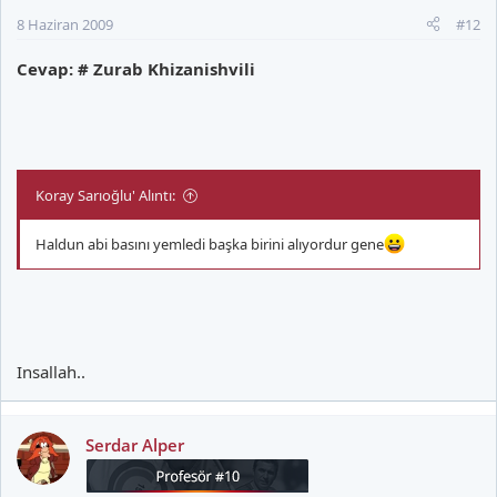
8 Haziran 2009
#12
Cevap: # Zurab Khizanishvili
Koray Sarıoğlu' Alıntı:
Haldun abi basını yemledi başka birini alıyordur gene
Insallah..
Serdar Alper