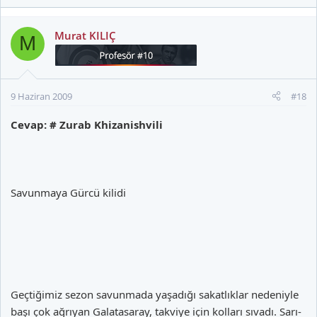
Murat KILIÇ
M
9 Haziran 2009
#18
Cevap: # Zurab Khizanishvili
Savunmaya Gürcü kilidi
Geçtiğimiz sezon savunmada yaşadığı sakatlıklar nedeniyle
başı çok ağrıyan Galatasaray, takviye için kolları sıvadı. Sarı-