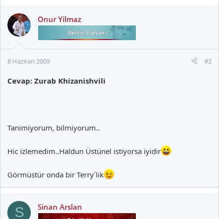
Onur Yilmaz
8 Haziran 2009
#2
Cevap: Zurab Khizanishvili
Tanimiyorum, bilmiyorum..
Hic izlemedim..Haldun Üstünel istiyorsa iyidir
Görmüstür onda bir Terry´lik
Sinan Arslan
S