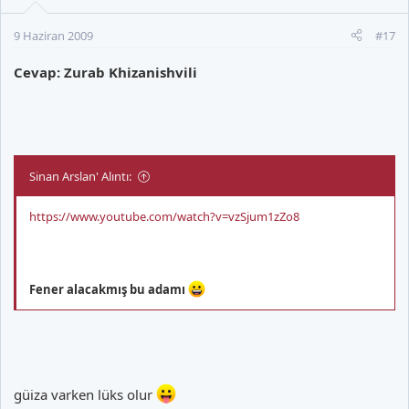
9 Haziran 2009
#17
Cevap: Zurab Khizanishvili
Sinan Arslan' Alıntı:
https://www.youtube.com/watch?v=vzSjum1zZo8
Fener alacakmış bu adamı
güiza varken lüks olur