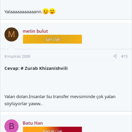
Yalaaaaaaaaaaann.
metin bulut
M
8 Haziran 2009
#15
Cevap: # Zurab Khizanishvili
Yalan dolan.İnsanlar bu transfer mevsiminde çok yalan
söylüyorlar yaww..
Batu Han
B