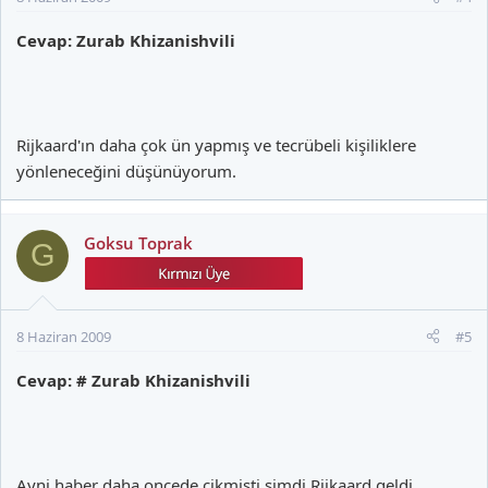
Cevap: Zurab Khizanishvili
Rijkaard'ın daha çok ün yapmış ve tecrübeli kişiliklere
yönleneceğini düşünüyorum.
Goksu Toprak
G
8 Haziran 2009
#5
Cevap: # Zurab Khizanishvili
Ayni haber daha oncede cikmisti simdi Rijkaard geldi