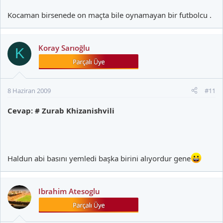
Kocaman birsenede on maçta bile oynamayan bir futbolcu .
Koray Sarıoğlu
K
8 Haziran 2009
#11
Cevap: # Zurab Khizanishvili
Haldun abi basını yemledi başka birini alıyordur gene
Ibrahim Atesoglu