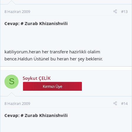
8 Haziran 2009
#13
Cevap: # Zurab Khizanishvili
katiliyorum.heran her transfere hazirlikli olalim
bence.Haldun Üstünel bu heran her şey beklenir.
Soykut ÇELİK
S
8 Haziran 2009
#14
Cevap: # Zurab Khizanishvili