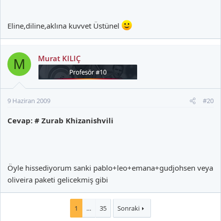
Eline,diline,aklına kuvvet Üstünel
Murat KILIÇ
M
9 Haziran 2009
#20
Cevap: # Zurab Khizanishvili
Öyle hissediyorum sanki pablo+leo+emana+gudjohsen veya
oliveira paketi gelicekmiş gibi
1
…
35
Sonraki