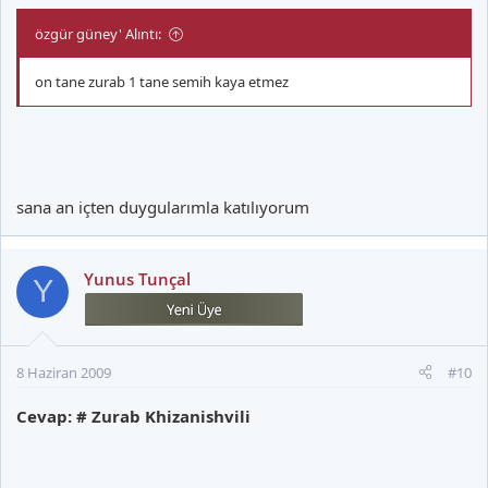
özgür güney' Alıntı:
on tane zurab 1 tane semih kaya etmez
sana an içten duygularımla katılıyorum
Yunus Tunçal
Y
8 Haziran 2009
#10
Cevap: # Zurab Khizanishvili