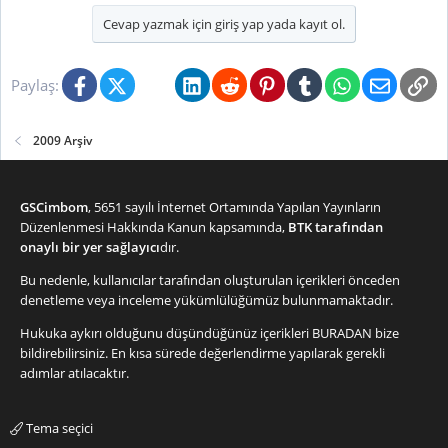
Cevap yazmak için giriş yap yada kayıt ol.
Facebook
X (Twitter)
Bluesky
LinkedIn
Reddit
Pinterest
Tumblr
WhatsApp
E-posta
Li
Paylaş:
2009 Arşiv
GSCimbom
, 5651 sayılı İnternet Ortamında Yapılan Yayınların
Düzenlenmesi Hakkında Kanun kapsamında,
BTK tarafından
onaylı bir yer sağlayıcı
dır.
Bu nedenle, kullanıcılar tarafından oluşturulan içerikleri önceden
denetleme veya inceleme yükümlülüğümüz bulunmamaktadır.
Hukuka aykırı olduğunu düşündüğünüz içerikleri
BURADAN
bize
bildirebilirsiniz. En kısa sürede değerlendirme yapılarak gerekli
adımlar atılacaktır.
Tema seçici