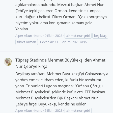
açıklamalarda bulundu. Mevcut başkan Ahmet Nur
Çebi'ye tepki gösteren Orman, kendisine kumpas
kurulduğunu belirtti. Fikret Orman: "Çok konuşmaya
niyetim yoktu ama konuşmanın zamanı geldi.
Yapılan...
Alper Altun
Konu
9 Ekim 2023
ahmet
nur
çebi
beşiktaş
fikret orman
Cevaplar: 11
Forum:
2023 Arşiv
Tüpraş Stadında Mehmet Büyükekşi'den Ahmet
Nur Çebi'ye Fırça
Beşiktaş taraftarı, Mehmet Büyükekşi'yi Galatasaray'a
yardım etmekle itham eden, küfürlü bir tezahürat
yaptı. Tribünleri Lugona maçında; "Or*spu Ç*cuğu
Mehmet Büyükekşi" şeklinde küfür etti. TFF başkanı
Mehmet Büyükekşi’den BJK Başkanı Ahmet Nur
Çebi’ye fırça! Büyükekşi, kendisine edilen...
Alper Altun
Konu
5 Ekim 2023
ahmet
nur
çebi