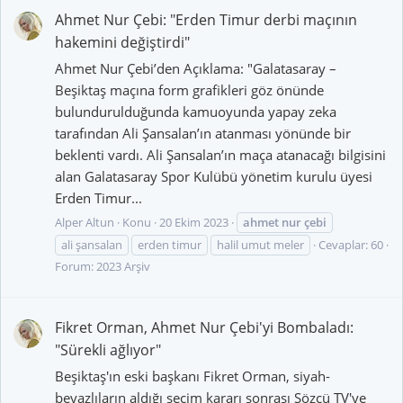
Ahmet Nur Çebi: "Erden Timur derbi maçının
hakemini değiştirdi"
Ahmet Nur Çebi’den Açıklama: "Galatasaray –
Beşiktaş maçına form grafikleri göz önünde
bulundurulduğunda kamuoyunda yapay zeka
tarafından Ali Şansalan’ın atanması yönünde bir
beklenti vardı. Ali Şansalan’ın maça atanacağı bilgisini
alan Galatasaray Spor Kulübü yönetim kurulu üyesi
Erden Timur...
Alper Altun
Konu
20 Ekim 2023
ahmet
nur
çebi
ali şansalan
erden timur
halil umut meler
Cevaplar: 60
Forum:
2023 Arşiv
Fikret Orman, Ahmet Nur Çebi'yi Bombaladı:
"Sürekli ağlıyor"
Beşiktaş'ın eski başkanı Fikret Orman, siyah-
beyazlıların aldığı seçim kararı sonrası Sözcü TV'ye