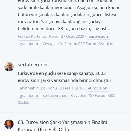
Eurovision Şarkı Yarışmasına, daha önce katılan
şarkılar ile katılamıyorsunuz. Aşağıda şu ana kadar
bütün yarışmalara katılan şarkıların güncel listesi
mevcuttur. Yarışmaya katılacağınız şarkıyı
belirlemeden önce ''F3 tuşuna basıp, sağ üst...
Furkan Korkmaz
Konu
27 Ocak 2020
eurovision
gscimbom
Cevaplar: 0
Forum:
GSC Forum Oyunları
sertab erener
türkiye'de en güçlü sese sahip sanatçı. 2003
eurovision şarkı yarışmasında birinci olmuştur.
Tahir Mahir Koç
Konu
20 Aralık 2018
eurovision
gscimbom
sertab erener
Cevaplar: 75
Forum:
GSC
Sözlük
63. Eurovision Şarkı Yarışmasının Finalini
Kazanan Ülke Belli Oldu