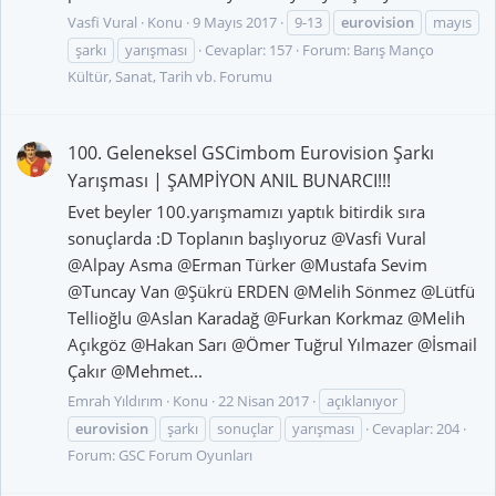
Vasfi Vural
Konu
9 Mayıs 2017
9-13
eurovision
mayıs
şarkı
yarışması
Cevaplar: 157
Forum:
Barış Manço
Kültür, Sanat, Tarih vb. Forumu
100. Geleneksel GSCimbom Eurovision Şarkı
Yarışması | ŞAMPİYON ANIL BUNARCI!!!
Evet beyler 100.yarışmamızı yaptık bitirdik sıra
sonuçlarda :D Toplanın başlıyoruz @Vasfi Vural
@Alpay Asma @Erman Türker @Mustafa Sevim
@Tuncay Van @Şükrü ERDEN @Melih Sönmez @Lütfü
Tellioğlu @Aslan Karadağ @Furkan Korkmaz @Melih
Açıkgöz @Hakan Sarı @Ömer Tuğrul Yılmazer @İsmail
Çakır @Mehmet...
Emrah Yıldırım
Konu
22 Nisan 2017
açıklanıyor
eurovision
şarkı
sonuçlar
yarışması
Cevaplar: 204
Forum:
GSC Forum Oyunları