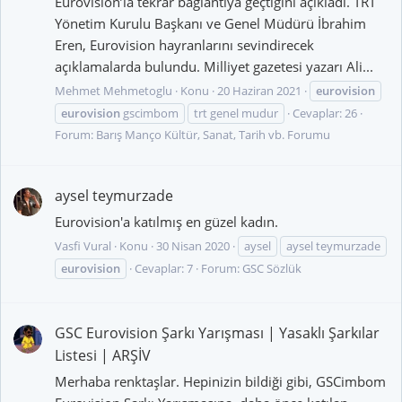
Eurovision’la tekrar bağlantıya geçtiğini açıkladı. TRT
Yönetim Kurulu Başkanı ve Genel Müdürü İbrahim
Eren, Eurovision hayranlarını sevindirecek
açıklamalarda bulundu. Milliyet gazetesi yazarı Ali...
Mehmet Mehmetoglu
Konu
20 Haziran 2021
eurovision
eurovision
gscimbom
trt genel mudur
Cevaplar: 26
Forum:
Barış Manço Kültür, Sanat, Tarih vb. Forumu
aysel teymurzade
Eurovision'a katılmış en güzel kadın.
Vasfi Vural
Konu
30 Nisan 2020
aysel
aysel teymurzade
eurovision
Cevaplar: 7
Forum:
GSC Sözlük
GSC Eurovision Şarkı Yarışması | Yasaklı Şarkılar
Listesi | ARŞİV
Merhaba renktaşlar. Hepinizin bildiği gibi, GSCimbom