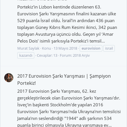
Portekiz'in Lizbon kentinde düzenlenen 63.
Eurovision Şarkı Yarışmasının finalini kazanan ülke
529 puanla İsrail oldu. İsrail’in ardından 436 puan
toplayan Güney Kıbrıs Rum Kesimi ikinci, 342 puan
toplayan Avusturya üçüncü oldu. Geçen yıl ‘Amar
Pelos Dois’ isimli şarkısıyla Portekiz'i temsil...
Murat Saylak
Konu
13 Mayıs 2018
eurovision
israil
kazandı
Cevaplar: 13
Forum:
2018 Arşiv
2017 Eurovision Şarkı Yarışması | Şampiyon
Portekiz!
2017 Eurovision Şarkı Yarışması, 62. kez
gerçekleştirilecek olan Eurovision Şarkı Yarışması'dır.
İsveç'in başkenti Stockholm'de yapılan 2016
Eurovision Şarkı Yarışması'nda Ukrayna'nın temsilcisi
Jamala'nın seslendirdiği "1944" adlı şarkının 534
puanla birinci olmasıyla Ukrayna yarışmaya ev...