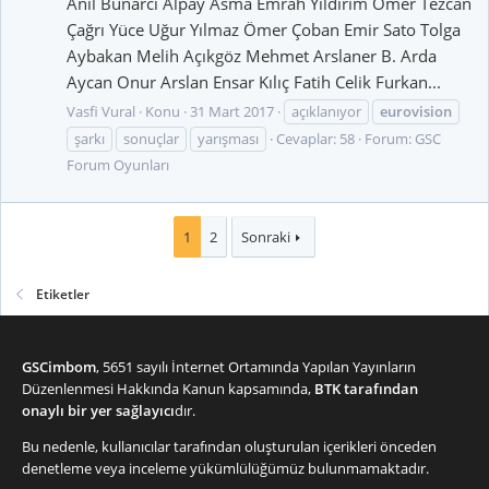
Anıl Bunarcı Alpay Asma Emrah Yıldırım Ömer Tezcan
Çağrı Yüce Uğur Yılmaz Ömer Çoban Emir Sato Tolga
Aybakan Melih Açıkgöz Mehmet Arslaner B. Arda
Aycan Onur Arslan Ensar Kılıç Fatih Celik Furkan...
Vasfi Vural
Konu
31 Mart 2017
açıklanıyor
eurovision
şarkı
sonuçlar
yarışması
Cevaplar: 58
Forum:
GSC
Forum Oyunları
1
2
Sonraki
Etiketler
GSCimbom
, 5651 sayılı İnternet Ortamında Yapılan Yayınların
Düzenlenmesi Hakkında Kanun kapsamında,
BTK tarafından
onaylı bir yer sağlayıcı
dır.
Bu nedenle, kullanıcılar tarafından oluşturulan içerikleri önceden
denetleme veya inceleme yükümlülüğümüz bulunmamaktadır.