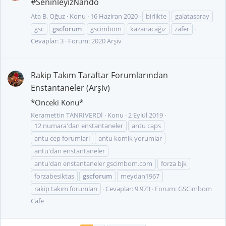
#SeninleyizNando
Ata B. Oğuz
Konu
16 Haziran 2020
birlikte
galatasaray
gsc
gscforum
gscimbom
kazanacağız
zafer
Cevaplar: 3
Forum:
2020 Arşiv
Rakip Takım Taraftar Forumlarından
Enstantaneler (Arşiv)
*Önceki Konu*
Keramettin TANRIVERDİ
Konu
2 Eylül 2019
12 numara'dan enstantaneler
antu caps
antu cep forumlari
antu komik yorumlar
antu'dan enstantaneler
antu'dan enstantaneler gscimbom.com
forza bjk
forzabesiktas
gscforum
meydan1967
rakip takım forumları
Cevaplar: 9.973
Forum:
GSCimbom
Cafe