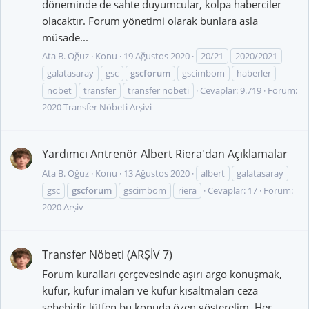
döneminde de sahte duyumcular, kolpa haberciler
olacaktır. Forum yönetimi olarak bunlara asla
müsade...
Ata B. Oğuz
Konu
19 Ağustos 2020
20/21
2020/2021
galatasaray
gsc
gscforum
gscimbom
haberler
nöbet
transfer
transfer nöbeti
Cevaplar: 9.719
Forum:
2020 Transfer Nöbeti Arşivi
Yardımcı Antrenör Albert Riera'dan Açıklamalar
Ata B. Oğuz
Konu
13 Ağustos 2020
albert
galatasaray
gsc
gscforum
gscimbom
riera
Cevaplar: 17
Forum:
2020 Arşiv
Transfer Nöbeti (ARŞİV 7)
Forum kuralları çerçevesinde aşırı argo konuşmak,
küfür, küfür imaları ve küfür kısaltmaları ceza
sebebidir lütfen bu konuda özen gösterelim. Her