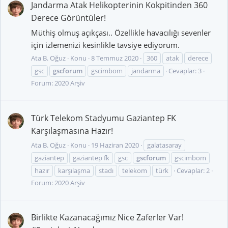
Jandarma Atak Helikopterinin Kokpitinden 360
Derece Görüntüler!
Müthiş olmuş açıkçası.. Özellikle havacılığı sevenler
için izlemenizi kesinlikle tavsiye ediyorum.
Ata B. Oğuz
Konu
8 Temmuz 2020
360
atak
derece
gsc
gscforum
gscimbom
jandarma
Cevaplar: 3
Forum:
2020 Arşiv
Türk Telekom Stadyumu Gaziantep FK
Karşılaşmasına Hazır!
Ata B. Oğuz
Konu
19 Haziran 2020
galatasaray
gaziantep
gaziantep fk
gsc
gscforum
gscimbom
hazır
karşılaşma
stadı
telekom
türk
Cevaplar: 2
Forum:
2020 Arşiv
Birlikte Kazanacağımız Nice Zaferler Var!