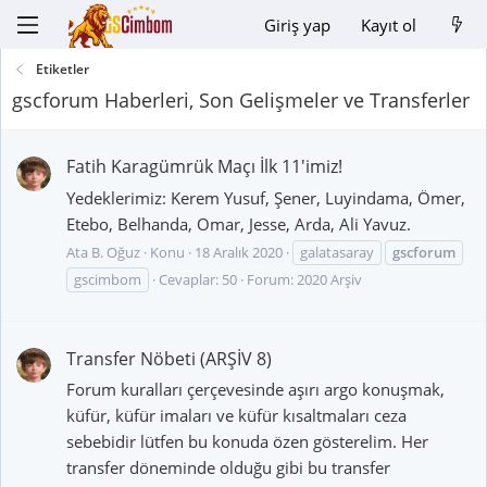
Giriş yap
Kayıt ol
Etiketler
gscforum Haberleri, Son Gelişmeler ve Transferler
Fatih Karagümrük Maçı İlk 11'imiz!
Yedeklerimiz: Kerem Yusuf, Şener, Luyindama, Ömer,
Etebo, Belhanda, Omar, Jesse, Arda, Ali Yavuz.
Ata B. Oğuz
Konu
18 Aralık 2020
galatasaray
gscforum
gscimbom
Cevaplar: 50
Forum:
2020 Arşiv
Transfer Nöbeti (ARŞİV 8)
Forum kuralları çerçevesinde aşırı argo konuşmak,
küfür, küfür imaları ve küfür kısaltmaları ceza
sebebidir lütfen bu konuda özen gösterelim. Her
transfer döneminde olduğu gibi bu transfer