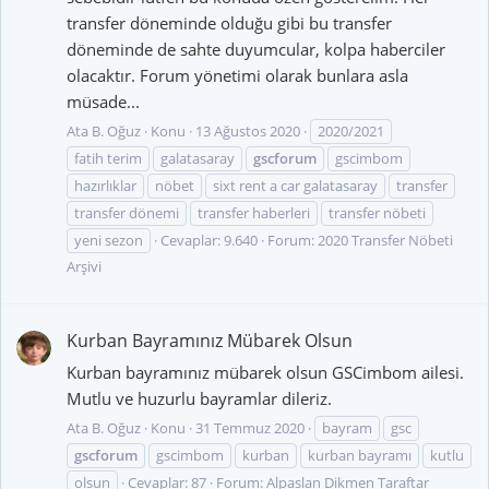
transfer döneminde olduğu gibi bu transfer
döneminde de sahte duyumcular, kolpa haberciler
olacaktır. Forum yönetimi olarak bunlara asla
müsade...
Ata B. Oğuz
Konu
13 Ağustos 2020
2020/2021
fatih terim
galatasaray
gscforum
gscimbom
hazırlıklar
nöbet
sixt rent a car galatasaray
transfer
transfer dönemi
transfer haberleri
transfer nöbeti
yeni sezon
Cevaplar: 9.640
Forum:
2020 Transfer Nöbeti
Arşivi
Kurban Bayramınız Mübarek Olsun
Kurban bayramınız mübarek olsun GSCimbom ailesi.
Mutlu ve huzurlu bayramlar dileriz.
Ata B. Oğuz
Konu
31 Temmuz 2020
bayram
gsc
gscforum
gscimbom
kurban
kurban bayramı
kutlu
olsun
Cevaplar: 87
Forum:
Alpaslan Dikmen Taraftar