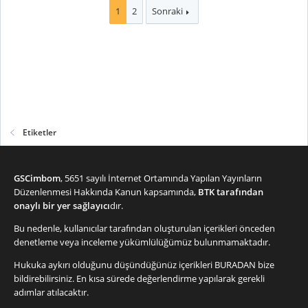
1
2
Sonraki
Etiketler
GSCimbom
, 5651 sayılı İnternet Ortamında Yapılan Yayınların
Düzenlenmesi Hakkında Kanun kapsamında,
BTK tarafından
onaylı bir yer sağlayıcı
dır.
Bu nedenle, kullanıcılar tarafından oluşturulan içerikleri önceden
denetleme veya inceleme yükümlülüğümüz bulunmamaktadır.
Hukuka aykırı olduğunu düşündüğünüz içerikleri
BURADAN
bize
bildirebilirsiniz. En kısa sürede değerlendirme yapılarak gerekli
adımlar atılacaktır.