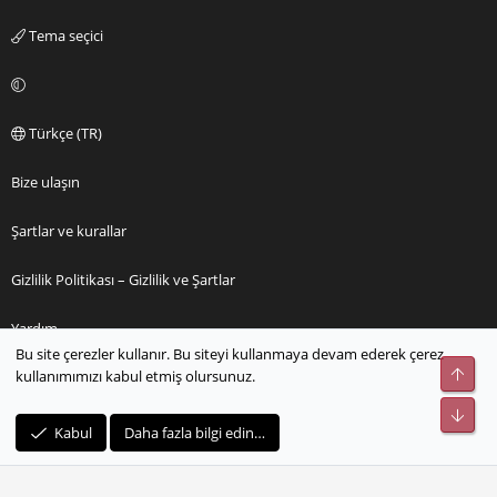
Tema seçici
Türkçe (TR)
Bize ulaşın
Şartlar ve kurallar
Gizlilik Politikası – Gizlilik ve Şartlar
Yardım
Bu site çerezler kullanır. Bu siteyi kullanmaya devam ederek çerez
Üst
kullanımımızı kabul etmiş olursunuz.
Ana sayfa
Alt
R
Kabul
Daha fazla bilgi edin…
S
S