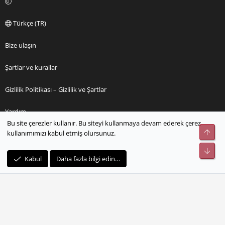
Türkçe (TR)
Bize ulaşın
Şartlar ve kurallar
Gizlilik Politikası – Gizlilik ve Şartlar
Yardım
Bu site çerezler kullanır. Bu siteyi kullanmaya devam ederek çerez
Üst
kullanımımızı kabul etmiş olursunuz.
Ana sayfa
Alt
R
Kabul
Daha fazla bilgi edin…
S
S