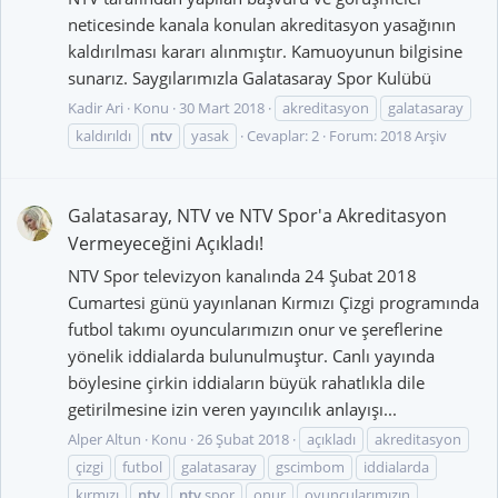
neticesinde kanala konulan akreditasyon yasağının
kaldırılması kararı alınmıştır. Kamuoyunun bilgisine
sunarız. Saygılarımızla Galatasaray Spor Kulübü
Kadir Ari
Konu
30 Mart 2018
akreditasyon
galatasaray
kaldırıldı
ntv
yasak
Cevaplar: 2
Forum:
2018 Arşiv
Galatasaray, NTV ve NTV Spor'a Akreditasyon
Vermeyeceğini Açıkladı!
NTV Spor televizyon kanalında 24 Şubat 2018
Cumartesi günü yayınlanan Kırmızı Çizgi programında
futbol takımı oyuncularımızın onur ve şereflerine
yönelik iddialarda bulunulmuştur. Canlı yayında
böylesine çirkin iddiaların büyük rahatlıkla dile
getirilmesine izin veren yayıncılık anlayışı...
Alper Altun
Konu
26 Şubat 2018
açıkladı
akreditasyon
çizgi
futbol
galatasaray
gscimbom
iddialarda
kırmızı
ntv
ntv
spor
onur
oyuncularımızın