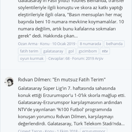
Galatasaray'ın Faslı yıldızı Younes Belhanda, transfer
söylentileriyle ilgili konuştu ve skora az katkı yaptığı
eleştirileriyle ilgili olara, "Basın mensupları her maç
başında beni 10 numara mevkiine koymamalılar. 10
numara değilim, artık bunu kafalarına sokmaları
gerek" dedi. Hakkında çıkan...
Ozan Arma
Konu
10 Ocak 2019
8 numarada
belhanda
fatih terim
galatasaray
gol
gscimbom
ntv
oyun kurmak
Cevaplar: 68
Forum:
2019 Arşiv
Rıdvan Dilmen: "En mutsuz Fatih Terim"
Galatasaray Süper Lig'in 7. haftasında sahasında
konuk ettiği Erzurumspor'u 1-0'lık skorla mağlup etti.
Galatasaray-Erzurumspor karşılaşmasının ardından
NTV'de yayınlanan '%100 Futbol' programında
konuşan yorumcu Rıdvan Dilmen, karşılaşmayı
değerlendirdi. Galatasaray, Türk Telekom Stadı'nda...
Cüneyt Tarçın
Konu
1 Ekim 2018
erzurumspor