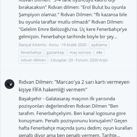
bırakacaksın" Rıdvan dilmen: "Erol Bulut bu oyunla
Şampiyon olamaz." Rıdvan Dilmen: "fb kazansa bile
bu oyunla taraftar mutlu olmazdı" Rıdvan Dilmen:
"Gelelim Emre Belözoğlu'na. Üç kere Fenerbahçe'ye
gelmişsin. Fenerbahçe tarihinde böyle bir şey...
Danyal Artemis
Konu
19 Aralık 2020
açıklama
fenerbahçe
gaziantep
maç sonrası
ntv
rıdvan dilmen
Cevaplar: 29
Forum:
2020 Arşiv
Rıdvan Dilmen: "Marcao'ya 2 sarı kartı vermeyen
kişiye FİFA hakemliği vermem"
Başakşehir - Galatasaray maçının ilk yarısında
pozisyonları değerlendiren Rıdvan Dilmen "Ben
tarafım. Fenerbahçeliyim. Ben kanal logosuna göre
konuşmam. Penaltı pozisyonunu konuşalım? Geçen
hafta Fenerbahçe maçında şunu dedim; oyun kuralları
penaltı diyor ama ben penaltı vermem. Tarihte...