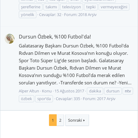
şereflerine
takımı
televizyon
tepki
vermeyeceğini
yönelik
Cevaplar: 32
Forum:
2018 Arşiv
Dursun Özbek, %100 Futbol'da!
Galatasaray Başkanı Dursun Özbek, %100 Futbol'da
Rıdvan Dilmen ve Murat Kosova'nın konuğu oluyor.
Spor Toto Süper Lig’de sezon başladı. Galatasaray
Başkanı Dursun Özbek, Rıdvan Dilmen ve Murat
Kosova’nın sunduğu %100 Futbol’da merak edilen
soruları yanıtlıyor. -Transferde son durum ne? -Yeni...
Alper Altun
Konu
15 Ağustos 2017
dakika
dursun
ntv
özbek
spor’da
Cevaplar: 335
Forum:
2017 Arşiv
1
2
Sonraki