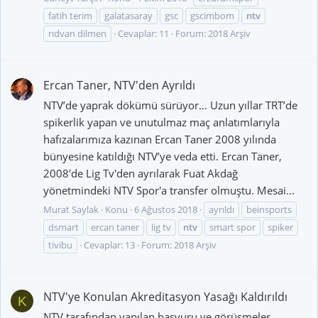
fatih terim
galatasaray
gsc
gscimbom
ntv
rıdvan dilmen
Cevaplar: 11
Forum:
2018 Arşiv
Ercan Taner, NTV'den Ayrıldı
NTV’de yaprak dökümü sürüyor… Uzun yıllar TRT’de
spikerlik yapan ve unutulmaz maç anlatımlarıyla
hafızalarımıza kazınan Ercan Taner 2008 yılında
bünyesine katıldığı NTV’ye veda etti. Ercan Taner,
2008'de Lig Tv'den ayrılarak Fuat Akdağ
yönetmindeki NTV Spor'a transfer olmuştu. Mesai...
Murat Saylak
Konu
6 Ağustos 2018
ayrıldı
beinsports
dsmart
ercan taner
lig tv
ntv
smart spor
spiker
tivibu
Cevaplar: 13
Forum:
2018 Arşiv
NTV'ye Konulan Akreditasyon Yasağı Kaldırıldı
K
NTV tarafından yapılan başvuru ve görüşmeler