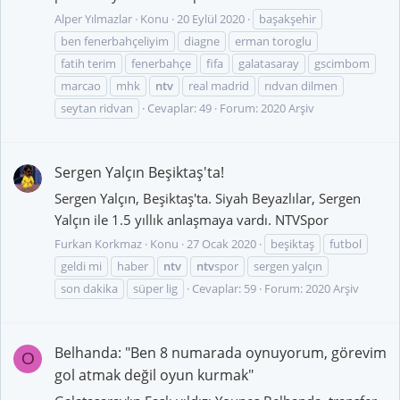
Alper Yılmazlar
Konu
20 Eylül 2020
başakşehir
ben fenerbahçeliyim
diagne
erman toroglu
fatih terim
fenerbahçe
fifa
galatasaray
gscimbom
marcao
mhk
ntv
real madrid
rıdvan dilmen
seytan ridvan
Cevaplar: 49
Forum:
2020 Arşiv
Sergen Yalçın Beşiktaş'ta!
Sergen Yalçın, Beşiktaş'ta. Siyah Beyazlılar, Sergen
Yalçın ile 1.5 yıllık anlaşmaya vardı. NTVSpor
Furkan Korkmaz
Konu
27 Ocak 2020
beşiktaş
futbol
geldi mi
haber
ntv
ntv
spor
sergen yalçın
son dakika
süper lig
Cevaplar: 59
Forum:
2020 Arşiv
Belhanda: "Ben 8 numarada oynuyorum, görevim
O
gol atmak değil oyun kurmak"