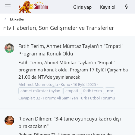
Giriş yap
Kayıt ol
Etiketler
ntv Haberleri, Son Gelişmeler ve Transferler
Fatih Terim, Ahmet Mümtaz Taylan'ın "Empati"
Programına Konuk Oldu
Fatih Terim, Ahmet Mümtaz Taylan'ın "Empati"
programına konuk oldu. Program 17 Eylül Çarşamba
21.00'da NTV'de yayınlanacak
Mehmet Mehmetoglu
Konu
16 Eylül 2025
ahmet mümtaz taylan
empati
fatih terim
ntv
Cevaplar: 32
Forum:
Ali Sami Yen Türk Futbol Forumu
Rıdvan Dilmen: "3-4 tane oyuncuyu kadro dışı
bırakacaksın"
Rıdvan Dilmen: "3-4 tane oyuncuyu kadro dışı