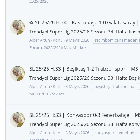
2025/2026
⚽ SL 25/26 H:34 | Kasımpaşa 1-0 Galatasaray |
Trendyol Süper Lig 2025/26 Sezonu 34. Hafta Kas
Alper Altun
Konu
9 Mayıs 2026
gscimbom canlı maç anla
Forum:
2025/2026 Maç Merkezi
SL 25/26 H:33 | Beşiktaş 1-2 Trabzonspor | MS 
Trendyol Süper Lig 2025/26 Sezonu 33. Hafta Beşi
Alper Altun
Konu
3 Mayıs 2026
beşiktaş - trabzonspor
Merkezi 2025/2026
SL 25/26 H:33 | Konyaspor 0-3 Fenerbahçe | MS
Trendyol Süper Lig 2025/26 Sezonu 33. Hafta Kon
Alper Altun
Konu
3 Mayıs 2026
konyaspor - fenerbahce
Merkezi 2025/2026