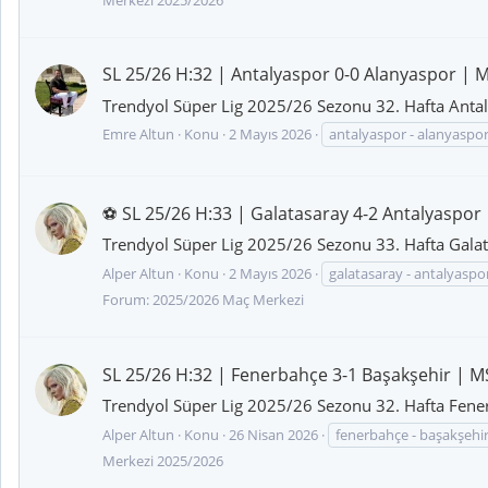
SL 25/26 H:32 | Antalyaspor 0-0 Alanyaspor | M
Trendyol Süper Lig 2025/26 Sezonu 32. Hafta Anta
Emre Altun
Konu
2 Mayıs 2026
antalyaspor - alanyaspo
⚽ SL 25/26 H:33 | Galatasaray 4-2 Antalyaspor 
Trendyol Süper Lig 2025/26 Sezonu 33. Hafta Gala
Alper Altun
Konu
2 Mayıs 2026
galatasaray - antalyaspo
Forum:
2025/2026 Maç Merkezi
SL 25/26 H:32 | Fenerbahçe 3-1 Başakşehir | MS
Trendyol Süper Lig 2025/26 Sezonu 32. Hafta Fen
Alper Altun
Konu
26 Nisan 2026
fenerbahçe - başakşehi
Merkezi 2025/2026