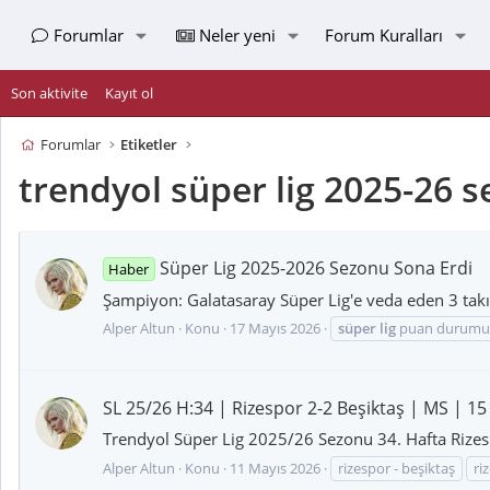
Forumlar
Neler yeni
Forum Kuralları
Son aktivite
Kayıt ol
Forumlar
Etiketler
trendyol süper lig 2025-26 s
Süper Lig 2025-2026 Sezonu Sona Erdi
Haber
Şampiyon: Galatasaray Süper Lig'e veda eden 3 ta
Alper Altun
Konu
17 Mayıs 2026
süper
lig
puan durumu
SL 25/26 H:34 | Rizespor 2-2 Beşiktaş | MS | 15
Trendyol Süper Lig 2025/26 Sezonu 34. Hafta Rize
Alper Altun
Konu
11 Mayıs 2026
rizespor - beşiktaş
ri