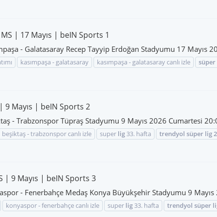
 MS | 17 Mayıs | beIN Sports 1
ımpaşa - Galatasaray Recep Tayyip Erdoğan Stadyumu 17 Mayıs 2
tımı
kasımpaşa - galatasaray
kasımpaşa - galatasaray canlı izle
süper
| 9 Mayıs | beIN Sports 2
ktaş - Trabzonspor Tüpraş Stadyumu 9 Mayıs 2026 Cumartesi 20:
beşiktaş - trabzonspor canlı izle
super
lig
33. hafta
trendyol
süper
lig
2
 | 9 Mayıs | beIN Sports 3
yaspor - Fenerbahçe Medaş Konya Büyükşehir Stadyumu 9 Mayıs
konyaspor - fenerbahçe canlı izle
super
lig
33. hafta
trendyol
süper
l