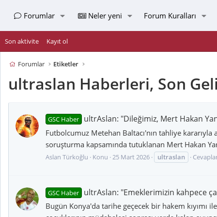
Forumlar
Neler yeni
Forum Kuralları
Son aktivite
Kayıt ol
Forumlar
Etiketler
ultraslan Haberleri, Son Gel
ultrAslan: "Dileğimiz, Mert Hakan Yan
GSC Haber
Futbolcumuz Metehan Baltacı'nın tahliye kararıyla a
soruşturma kapsamında tutuklanan Mert Hakan Yandaş
Aslan Türkoğlu
Konu
25 Mart 2026
ultraslan
Cevaplar
ultrAslan: "Emeklerimizin kahpece ç
GSC Haber
Bugün Konya'da tarihe geçecek bir hakem kıyımı ile