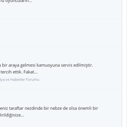
lu oyuncuların...
bir araya gelmesi kamuoyuna servis edilmiştir.
cih ettik. Fakat...
dya ve Haberler Forumu
iz taraftar nezdinde bir nebze de olsa önemli bir
ildiğinize...