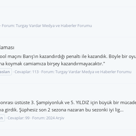
Forum:
Turgay Vardar Medya ve Haberler Forumu
klaması
ool maçını Barış'ın kazandırdığı penaltı ile kazandık. Böyle bir o
ına koymak camiamıza birşey kazandırmayacaktır."
raslan
Cevaplar: 113
Forum:
Turgay Vardar Medya ve Haberler Forumu
 sonrası üstüste 3. Şampiyonluk ve 5. YILDIZ için büyük bir müca
aya girdik. Şüphesiz son 2 sezona nazaran bu sezonki iyi lig...
an
Cevaplar: 99
Forum:
2024 Arşiv