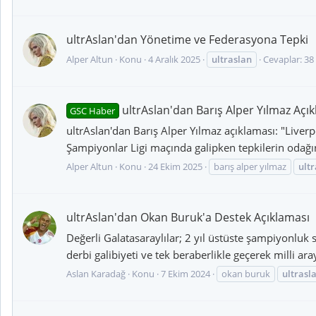
ultrAslan'dan Yönetime ve Federasyona Tepki
Alper Altun
Konu
4 Aralık 2025
ultraslan
Cevaplar: 38
ultrAslan'dan Barış Alper Yılmaz Açı
GSC Haber
ultrAslan'dan Barış Alper Yılmaz açıklaması: "Liverp
Şampiyonlar Ligi maçında galipken tepkilerin odağ
Alper Altun
Konu
24 Ekim 2025
barış alper yılmaz
ult
ultrAslan'dan Okan Buruk'a Destek Açıklaması
Değerli Galatasaraylılar; 2 yıl üstüste şampiyonluk
derbi galibiyeti ve tek beraberlikle geçerek milli ar
Aslan Karadağ
Konu
7 Ekim 2024
okan buruk
ultrasl