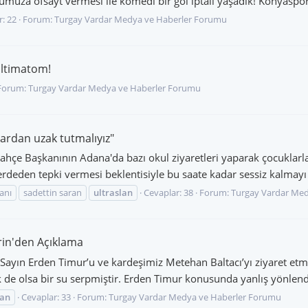
muza ofsayt vermesi ile komedi bir gol iptali yaşadık! Konyaspor
: 22
Forum:
Turgay Vardar Medya ve Haberler Forumu
Ültimatom!
Forum:
Turgay Vardar Medya ve Haberler Forumu
lardan uzak tutmalıyız"
 Başkanının Adana'da bazı okul ziyaretleri yaparak çocuklarla 
n tepki vermesi beklentisiyle bu saate kadar sessiz kalmayı ter
anı
sadettin saran
ultraslan
Cevaplar: 38
Forum:
Turgay Vardar Me
irin'den Açıklama
ın Erden Timur’u ve kardeşimiz Metehan Baltacı’yı ziyaret etmen
 de olsa bir su serpmiştir. Erden Timur konusunda yanlış yönlendir
lan
Cevaplar: 33
Forum:
Turgay Vardar Medya ve Haberler Forumu