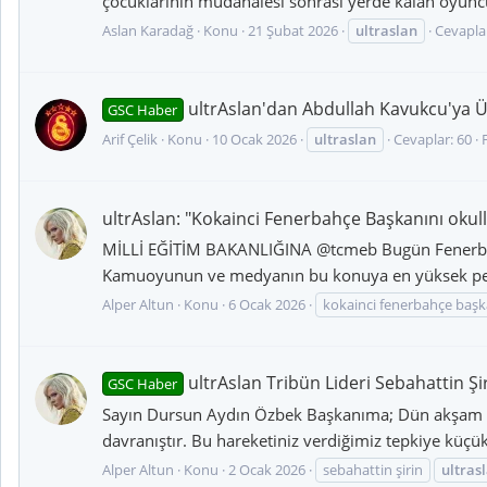
çocuklarının müdahalesi sonrası yerde kalan oyuncu
Aslan Karadağ
Konu
21 Şubat 2026
ultraslan
Cevaplar
ultrAslan'dan Abdullah Kavukcu'ya 
GSC Haber
Arif Çelik
Konu
10 Ocak 2026
ultraslan
Cevaplar: 60
ultrAslan: "Kokainci Fenerbahçe Başkanını okul
MİLLİ EĞİTİM BAKANLIĞINA @tcmeb Bugün Fenerbahçe
Kamuoyunun ve medyanın bu konuya en yüksek perdede
Alper Altun
Konu
6 Ocak 2026
kokainci fenerbahçe başk
ultrAslan Tribün Lideri Sebahattin Ş
GSC Haber
Sayın Dursun Aydın Özbek Başkanıma; Dün akşam Say
davranıştır. Bu hareketiniz verdiğimiz tepkiye küçük
Alper Altun
Konu
2 Ocak 2026
sebahattin şirin
ultras