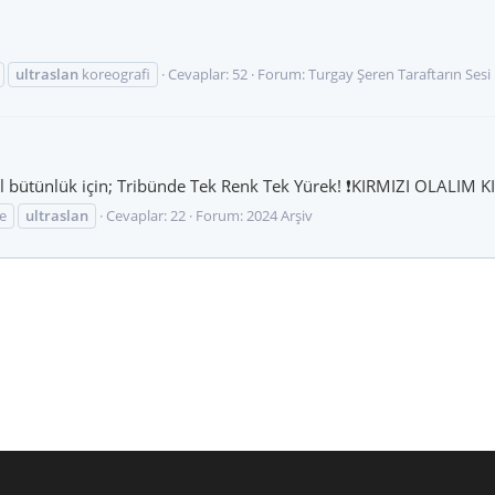
ultraslan
koreografi
Cevaplar: 52
Forum:
Turgay Şeren Taraftarın Ses
sel bütünlük için; Tribünde Tek Renk Tek Yürek! ❗KIRMIZI OLALIM K
e
ultraslan
Cevaplar: 22
Forum:
2024 Arşiv