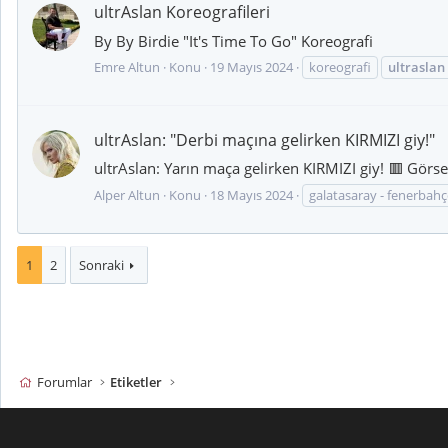
ultrAslan Koreografileri
By By Birdie "It's Time To Go" Koreografi
Emre Altun
Konu
19 Mayıs 2024
koreografi
ultraslan
ultrAslan: "Derbi maçına gelirken KIRMIZI giy!"
ultrAslan: Yarın maça gelirken KIRMIZI giy! 🟥 Gör
Alper Altun
Konu
18 Mayıs 2024
galatasaray - fenerbahç
1
2
Sonraki
Forumlar
Etiketler