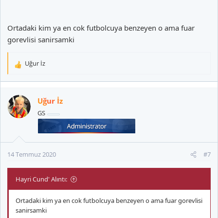
Ortadaki kim ya en cok futbolcuya benzeyen o ama fuar
gorevlisi sanirsamki
Uğur İz
T
e
p
k
Uğur İz
i
GS
l
e
r
:
14 Temmuz 2020
#7
Hayri Cund' Alıntı:
Ortadaki kim ya en cok futbolcuya benzeyen o ama fuar gorevlisi
sanirsamki