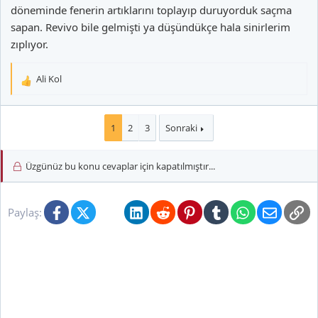
döneminde fenerin artıklarını toplayıp duruyorduk saçma
sapan. Revivo bile gelmişti ya düşündükçe hala sinirlerim
zıplıyor.
Ali Kol
T
e
p
k
1
2
3
Sonraki
i
l
Üzgünüz bu konu cevaplar için kapatılmıştır...
e
r
:
Facebook
X (Twitter)
Bluesky
LinkedIn
Reddit
Pinterest
Tumblr
WhatsApp
E-posta
Li
Paylaş: