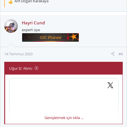
Arif Doğan Karakaya
T
e
p
k
Hayri Cund
i
expert üye
l
e
r
:
14 Temmuz 2020
#6
Uğur İz' Alıntı:
Genişletmek için tıkla ...