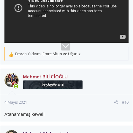
Emrah Yıldırım
,
Emre Altun
ve
Uğur İz
T
e
p
k
Mehmet BİLİCİOĞLU
i
l
e
r
4 Mayıs 2021
#10
:
Atanamamış kewell