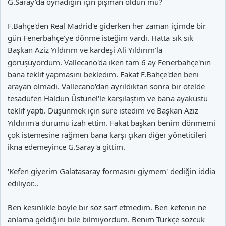
G.Saray'da oynadığın için pişman oldun mu?
F.Bahçe'den Real Madrid'e giderken her zaman içimde bir
gün Fenerbahçe'ye dönme isteğim vardı. Hatta sık sık
Başkan Aziz Yıldırım ve kardeşi Ali Yıldırım'la
görüşüyordum. Vallecano'da iken tam 6 ay Fenerbahçe'nin
bana teklif yapmasını bekledim. Fakat F.Bahçe'den beni
arayan olmadı. Vallecano'dan ayrıldıktan sonra bir otelde
tesadüfen Haldun Üstünel'le karşılaştım ve bana ayaküstü
teklif yaptı. Düşünmek için süre istedim ve Başkan Aziz
Yıldırım'a durumu izah ettim. Fakat başkan benim dönmemi
çok istemesine rağmen bana karşı çıkan diğer yöneticileri
ikna edemeyince G.Saray'a gittim.
'Kefen giyerim Galatasaray formasını giymem' dediğin iddia
ediliyor...
Ben kesinlikle böyle bir söz sarf etmedim. Ben kefenin ne
anlama geldiğini bile bilmiyordum. Benim Türkçe sözcük