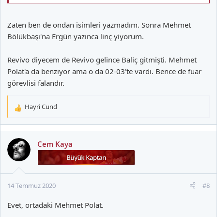
Zaten ben de ondan isimleri yazmadım. Sonra Mehmet
Bölükbaşı'na Ergün yazınca linç yiyorum.
Revivo diyecem de Revivo gelince Baliç gitmişti. Mehmet
Polat'a da benziyor ama o da 02-03'te vardı. Bence de fuar
görevlisi falandır.
Hayri Cund
T
e
p
k
Cem Kaya
i
l
e
r
14 Temmuz 2020
#8
:
Evet, ortadaki Mehmet Polat.