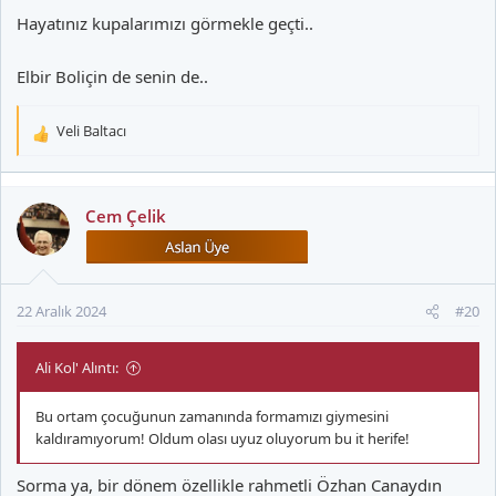
Hayatınız kupalarımızı görmekle geçti..
Elbir Boliçin de senin de..
Veli Baltacı
T
e
p
k
Cem Çelik
i
l
e
r
22 Aralık 2024
#20
:
Ali Kol' Alıntı:
Bu ortam çocuğunun zamanında formamızı giymesini
kaldıramıyorum! Oldum olası uyuz oluyorum bu it herife!
Sorma ya, bir dönem özellikle rahmetli Özhan Canaydın