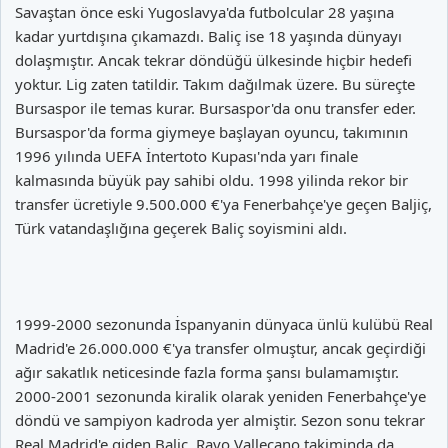
Savaştan önce eski Yugoslavya'da futbolcular 28 yaşına
kadar yurtdışına çıkamazdı. Baliç ise 18 yaşında dünyayı
dolaşmıştır. Ancak tekrar döndüğü ülkesinde hiçbir hedefi
yoktur. Lig zaten tatildir. Takım dağılmak üzere. Bu süreçte
Bursaspor ile temas kurar. Bursaspor'da onu transfer eder.
Bursaspor'da forma giymeye başlayan oyuncu, takımının
1996 yılında UEFA İntertoto Kupası'nda yarı finale
kalmasında büyük pay sahibi oldu. 1998 yilinda rekor bir
transfer ücretiyle 9.500.000 €'ya Fenerbahçe'ye geçen Baljiç,
Türk vatandaşlığına geçerek Baliç soyismini aldı.
1999-2000 sezonunda İspanyanin dünyaca ünlü kulübü Real
Madrid'e 26.000.000 €'ya transfer olmuştur, ancak geçirdiği
ağır sakatlık neticesinde fazla forma şansı bulamamıştır.
2000-2001 sezonunda kiralik olarak yeniden Fenerbahçe'ye
döndü ve sampiyon kadroda yer almiştir. Sezon sonu tekrar
Real Madrid'e giden Baliç, Rayo Vallecano takiminda da