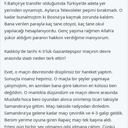
F.Bahçe'ye transfer olduğumda Türkiye'de adeta yer
yerinden oynamıştı. Aylarca Televoleler peşimi bırakmadı. O
kadar bunalmıştım ki Bosna'ya kaçmak zorunda kaldım.
Bana verilen parayla kaç tane otoyol, kaç tane okul
yapılacağı hesaplanıyordu. Genç yaşıma rağmen Allah'a
şükür aldığım paranın hakkını verdiğime inanıyorum.
Kadıköy'de tarihi 4-3'lük Gaziantepspor maçının devre
arasında stadı neden terk ettin?
Evet, o maçın devresinde disiplinsiz bir hareket yaptım.
Sonuçta insanız hepimiz. O maçta bir şeyler yapmaya
çalışmıştım, en azından bana göre takımın en kötüsü ben
değildim. O mantıkla düşündüm ve maçın devre arasında
Mustafa hoca beni oyundan alınca sinirlenip ticari taksiyle
Samandıra'ya gittim. Maçı takside radyodan dinledim.
Samandıra'ya gelene kadar maçı çevirdik ve 4-3 galip geldik.
Benim yerime oyuna giren Rapaiç maçı tek başına aldı.
Ertesi gün hiçbir şey olmamış gibi idmana çıktım. Çünkü