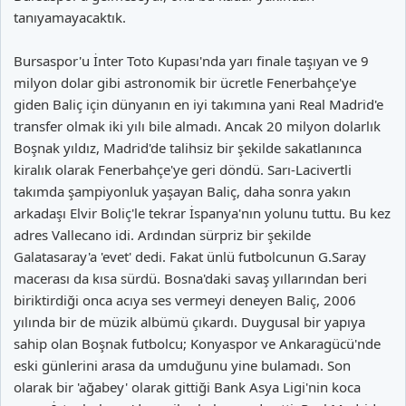
tanıyamayacaktık.
Bursaspor'u İnter Toto Kupası'nda yarı finale taşıyan ve 9
milyon dolar gibi astronomik bir ücretle Fenerbahçe'ye
giden Baliç için dünyanın en iyi takımına yani Real Madrid'e
transfer olmak iki yılı bile almadı. Ancak 20 milyon dolarlık
Boşnak yıldız, Madrid'de talihsiz bir şekilde sakatlanınca
kiralık olarak Fenerbahçe'ye geri döndü. Sarı-Lacivertli
takımda şampiyonluk yaşayan Baliç, daha sonra yakın
arkadaşı Elvir Boliç'le tekrar İspanya'nın yolunu tuttu. Bu kez
adres Vallecano idi. Ardından sürpriz bir şekilde
Galatasaray'a 'evet' dedi. Fakat ünlü futbolcunun G.Saray
macerası da kısa sürdü. Bosna'daki savaş yıllarından beri
biriktirdiği onca acıya ses vermeyi deneyen Baliç, 2006
yılında bir de müzik albümü çıkardı. Duygusal bir yapıya
sahip olan Boşnak futbolcu; Konyaspor ve Ankaragücü'nde
eski günlerini arasa da umduğunu yine bulamadı. Son
olarak bir 'ağabey' olarak gittiği Bank Asya Ligi'nin koca