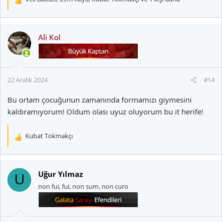
T
e
p
k
Ali Kol
i
l
e
r
22 Aralık 2024
#14
:
Bu ortam çocuğunun zamanında formamızı giymesini
kaldıramıyorum! Oldum olası uyuz oluyorum bu it herife!
Kubat Tokmakçı
T
e
p
k
Uğur Yılmaz
U
i
non fui, fui, non sum, non curo
l
e
r
: