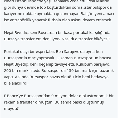
çınarı İstanbulspor'da yeşil sahalara veda etti. Real Madrid
gibi dünya devinde top koşturduktan sonra İstanbulspor'da
kariyerine nokta koymaktan gocunmayan Baliç'in yeni amacı
ise antrenörlük yaparak futbola olan aşkını devam ettirmek.
Nejat Biyediç, seni Bosna'dan bir kasa portakal karşılığında
Bursa'ya transfer etti deniliyor? Nasıldı o transfer hikâyesi?
Portakal olayı bir espri tabii. Ben Sarajevo'da oynarken
Bursaspor'la maç yapmıştık. O zaman Bursaspor'un hocası
Nejat Biyediç, beni beğenip tavsiye etti. Kulübüm Sarajevo,
200 bin mark istedi. Bursaspor da 150 bin mark için pazarlık
yaptı. Aslında Bursaspor, savaş olduğu için beni bedavaya
bile alabilirdi.
F.Bahçe'ye Bursaspor'dan 9 milyon dolar gibi astronomik bir
rakamla transfer olmuştun. Bu sende baskı oluşturmuş
muydu?