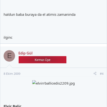
haldun baba buraya da el atimis zamaninda
ilginc
Edip Gül
E
8 Ekim 2009
#4
Elvir Baliç