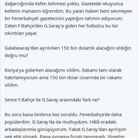
dağarcığımda kefen kelimesi yoktu. Gazetede okuyunca
kefenin manasını öğrendim. Bu yalan haberi beni sevmeyen
bir Fenerbahçeli gazetecinin yaptığını tahmin ediyorum.
Zaten F.Bahçe'den G.Saray'a giden her futbolcu bu tür
sıkıntıları yaşar.
Galatasaray'dan ayrılırken 150 bin dolarlık alacağını sildiğin
doğru mu?
Konya'ya giderken alacağımı sildim. Rakamı tam olarak
hatırlamıyorum ama 150 bin dolar civarında bir rakamı
sildim.
Sence F.Bahçe ile G.Saray arasındaki fark ne?
Bu soru bana binlerce kez soruldu. Fenerbahçe'de daha
popülerdim. G.Saray'da da mutluydum. Hâlâ oradaki
arkadaşlarımla görüşüyorum. Fakat G.Saray'dan ayrılışım
pek etik olmadı. Bana oynama fırsatı tanınmadı. Yönetim