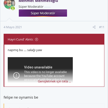
Mehmet Mehmetoglu
Süper Moderatör
4 Mayıs 2021
#11
Hayri Cund' Alıntı:
napmış bu .... salağı yaw
Genişletmek için tıkla ...
felipe ne oynamis be