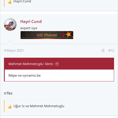
Hayri Cund
T
e
p
k
Hayri Cund
i
expert üye
l
e
r
:
4 Mayıs 2021
#12
Mehmet Mehmetoglu' Alıntı:
felipe ne oynamis be
n'fes
Uğur İz
ve
Mehmet Mehmetoglu
T
e