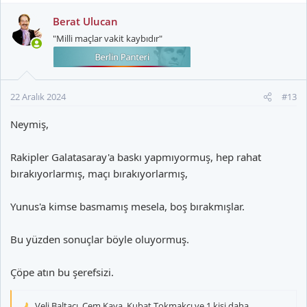
p
k
Berat Ulucan
i
"Milli maçlar vakit kaybıdır"
l
e
r
:
22 Aralık 2024
#13
Neymiş,
Rakipler Galatasaray'a baskı yapmıyormuş, hep rahat
bırakıyorlarmış, maçı bırakıyorlarmış,
Yunus'a kimse basmamış mesela, boş bırakmışlar.
Bu yüzden sonuçlar böyle oluyormuş.
Çöpe atın bu şerefsizi.
Veli Baltacı
,
Cem Kaya
,
Kubat Tokmakçı
ve 1 kişi daha