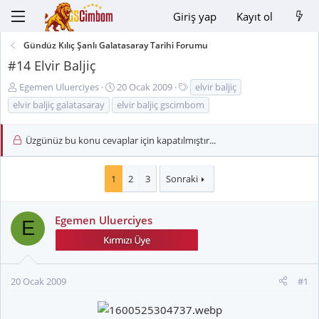
Giriş yap
Kayıt ol
Gündüz Kılıç Şanlı Galatasaray Tarihi Forumu
#14 Elvir Baljiç
K
B
E
Egemen Uluerciyes
20 Ocak 2009
elvir baljiç
o
a
t
elvir baljiç galatasaray
elvir baljiç gscimbom
n
ş
i
u
l
k
Üzgünüz bu konu cevaplar için kapatılmıştır...
y
a
e
u
n
t
B
g
l
1
2
3
Sonraki
a
ı
e
ş
ç
r
l
t
Egemen Uluerciyes
E
a
a
t
r
a
i
n
h
20 Ocak 2009
#1
i