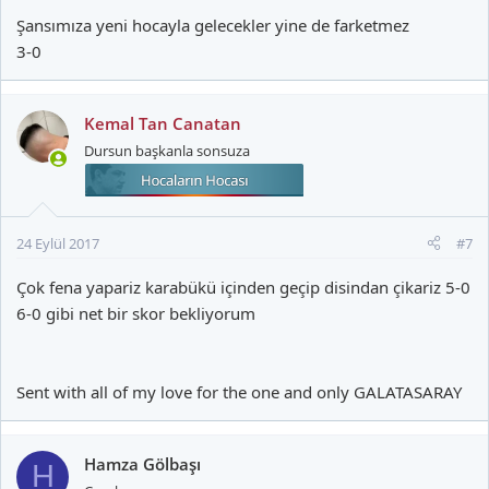
Şansımıza yeni hocayla gelecekler yine de farketmez
3-0
Kemal Tan Canatan
Dursun başkanla sonsuza
24 Eylül 2017
#7
Çok fena yapariz karabükü içinden geçip disindan çikariz 5-0
6-0 gibi net bir skor bekliyorum
Sent with all of my love for the one and only GALATASARAY
Hamza Gölbaşı
H