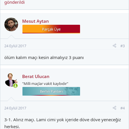
gönderildi
Mesut Aytan
24 Eylül 2017
#3
ölüm kalım maçı kesin almalıyız 3 puanı
Berat Ulucan
"Milli maçlar vakit kaybıdır"
24 Eylül 2017
#4
3-1. Alırız maçı. Lami cimi yok içeride döve döve yeneceğiz
herkesi.