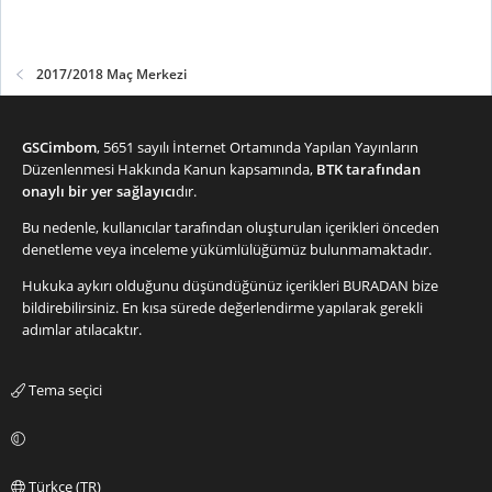
2017/2018 Maç Merkezi
GSCimbom
, 5651 sayılı İnternet Ortamında Yapılan Yayınların
Düzenlenmesi Hakkında Kanun kapsamında,
BTK tarafından
onaylı bir yer sağlayıcı
dır.
Bu nedenle, kullanıcılar tarafından oluşturulan içerikleri önceden
denetleme veya inceleme yükümlülüğümüz bulunmamaktadır.
Hukuka aykırı olduğunu düşündüğünüz içerikleri
BURADAN
bize
bildirebilirsiniz. En kısa sürede değerlendirme yapılarak gerekli
adımlar atılacaktır.
Tema seçici
Türkçe (TR)