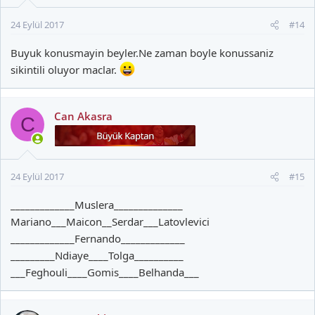
24 Eylül 2017
#14
Buyuk konusmayin beyler.Ne zaman boyle konussaniz
sikintili oluyor maclar.
Can Akasra
C
24 Eylül 2017
#15
_____________Muslera______________
Mariano___Maicon__Serdar___Latovlevici
_____________Fernando_____________
_________Ndiaye____Tolga__________
___Feghouli____Gomis____Belhanda___