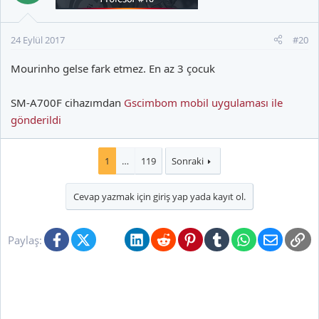
24 Eylül 2017
#20
Mourinho gelse fark etmez. En az 3 çocuk
SM-A700F cihazımdan
Gscimbom mobil uygulaması ile
gönderildi
1
…
119
Sonraki
Cevap yazmak için giriş yap yada kayıt ol.
Facebook
X (Twitter)
Bluesky
LinkedIn
Reddit
Pinterest
Tumblr
WhatsApp
E-posta
Li
Paylaş: