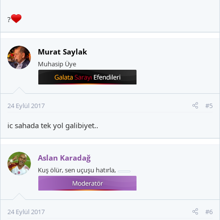
?
Murat Saylak
Muhasip Üye
24 Eylül 2017
#5
ic sahada tek yol galibiyet..
Aslan Karadağ
Kuş ölür, sen uçuşu hatırla,
24 Eylül 2017
#6