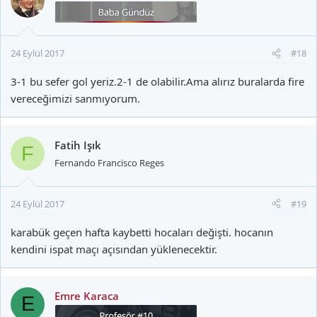
24 Eylül 2017
#18
3-1 bu sefer gol yeriz.2-1 de olabilir.Ama alırız buralarda fire
vereceğimizi sanmıyorum.
Fatih Işık
F
Fernando Francisco Reges
24 Eylül 2017
#19
karabük geçen hafta kaybetti hocaları değişti. hocanın
kendini ispat maçı açısından yüklenecektir.
Emre Karaca
E