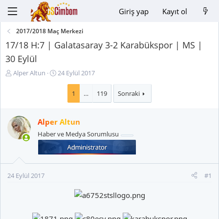
Giriş yap
Kayıt ol
2017/2018 Maç Merkezi
17/18 H:7 | Galatasaray 3-2 Karabükspor | MS |
30 Eylül
K
B
Alper Altun
24 Eylül 2017
o
a
n
ş
1
…
119
Sonraki
u
l
y
a
Alper Altun
u
n
B
g
Haber ve Medya Sorumlusu
a
ı
ş
ç
l
t
a
a
24 Eylül 2017
#1
t
r
a
i
n
h
i