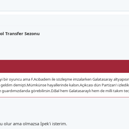
ol Transfer Sezonu
 iyi bir oyuncu ama F.Acıbadem ile sözleşme imzalarken Galatasaray altyapısı
ldim demişti.Mümkünse hayallerinde kalsın.Açıkcası dün Partizan'ı izledi
uardımızdanda görebilirsin.D.Bal hem Galatasaraylı hem de milli takım tecrü
u olur ama olmazsa İpek'i isterim.