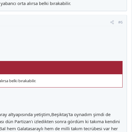
yabancı orta alırsa belki bırakabilir.
stersek alabiliriz diye düşünüyorum.
#6
ırsa belki bırakabilir.
ray altyapısında yetiştim,Beşiktaş'ta oynadım şimdi de
 dün Partizan'ı izledikten sonra gördüm ki takıma kendini
l hem Galatasaraylı hem de milli takım tecrübesi var her