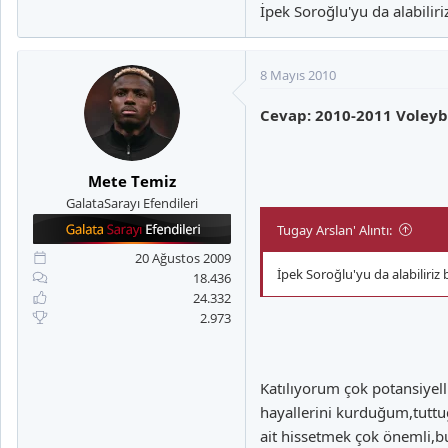
İpek Soroğlu'yu da alabiliriz
Ortaya gelebilecek oyuncu
8 Mayıs 2010
Cevap: 2010-2011 Voleyb
Mete Temiz
GalataSarayı Efendileri
Tugay Arslan' Alıntı:
20 Ağustos 2009
İpek Soroğlu'yu da alabiliriz b
18.436
24.332
2.973
Katılıyorum çok potansiyel
hayallerini kurduğum,tuttu
ait hissetmek çok önemli,b