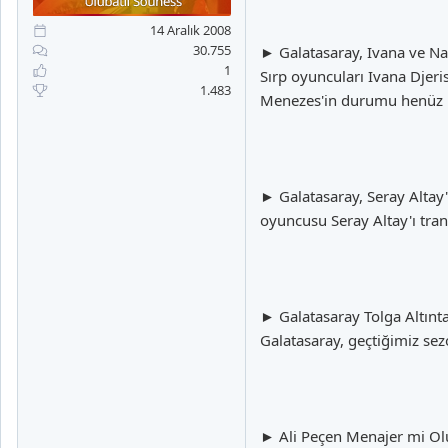
a
i
n
h
14 Aralık 2008
i
30.755
► Galatasaray, Ivana ve Na
1
Sırp oyuncuları Ivana Djer
1.483
Menezes'in durumu henüz be
► Galatasaray, Seray Altay
oyuncusu Seray Altay'ı tra
► Galatasaray Tolga Altınta
Galatasaray, geçtiğimiz sez
► Ali Peçen Menajer mi Olu