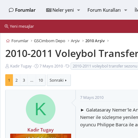
Forumlar
Neler yeni
Forum Kuralları
İ
Yeni mesajlar
Forumlar
GSCimbom Depo
Arşiv
2010 Arşiv
2010-2011 Voleybol Transfe
K
B
E
Kadir Tugay
7 Mayıs 2010
2010-2011 voleybol transfer sezonu
o
a
t
n
ş
i
1
2
3
…
10
Sonraki
u
l
k
y
a
e
u
n
t
7 Mayıs 2010
K
B
g
l
a
ı
e
► Galatasaray Nemer'le Anl
ş
ç
r
Nemer ile sözleşme yenileme
l
t
oyuncu Philippe Barca ile
a
a
Kadir Tugay
t
r