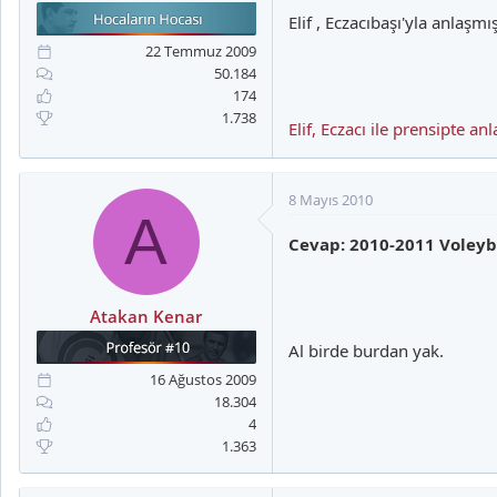
Elif , Eczacıbaşı'yla anlaşmı
22 Temmuz 2009
50.184
174
1.738
Elif, Eczacı ile prensipte 
8 Mayıs 2010
A
Cevap: 2010-2011 Voleyb
Atakan Kenar
Al birde burdan yak.
16 Ağustos 2009
18.304
4
1.363