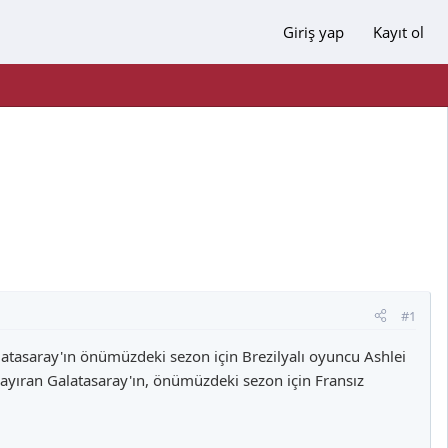
Giriş yap
Kayıt ol
#1
atasaray'ın önümüzdeki sezon için Brezilyalı oyuncu Ashlei
 ayıran Galatasaray'ın, önümüzdeki sezon için Fransız