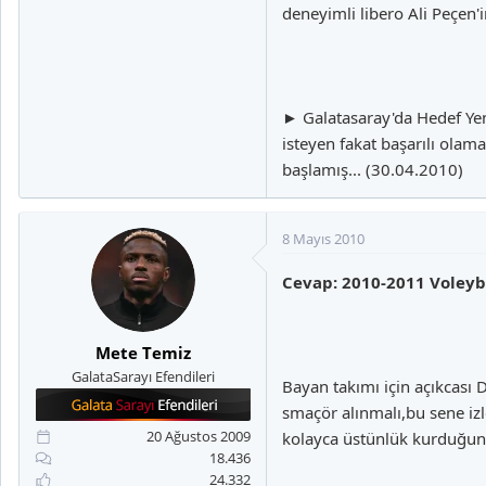
deneyimli libero Ali Peçen
► Galatasaray'da Hedef Yen
isteyen fakat başarılı ola
başlamış... (30.04.2010)
8 Mayıs 2010
Cevap: 2010-2011 Voleyb
Mete Temiz
GalataSarayı Efendileri
Bayan takımı için açıkcası 
smaçör alınmalı,bu sene iz
20 Ağustos 2009
kolayca üstünlük kurduğun
18.436
24.332