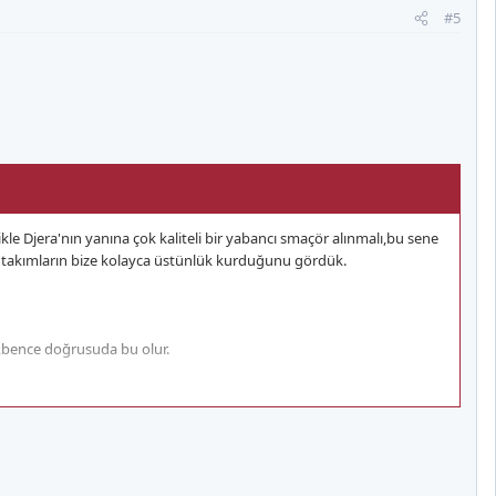
#5
le Djera'nın yanına çok kaliteli bir yabancı smaçör alınmalı,bu sene
n takımların bize kolayca üstünlük kurduğunu gördük.
r,bence doğrusuda bu olur.
kü bu sene o kadar kötüydü.F.Acıbadem'de oynayan Songül bence