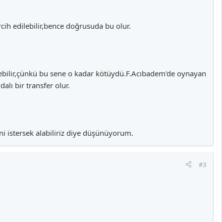
cih edilebilir,bence doğrusuda bu olur.
rebilir,çünkü bu sene o kadar kötüydü.F.Acıbadem'de oynayan
lı bir transfer olur.
i istersek alabiliriz diye düşünüyorum.
#3