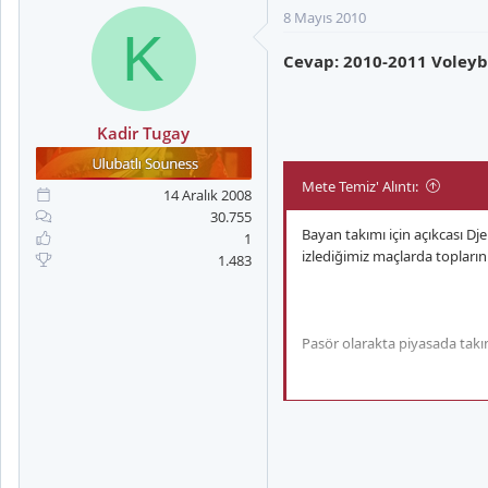
8 Mayıs 2010
K
Cevap: 2010-2011 Voleyb
Kadir Tugay
Mete Temiz' Alıntı:
14 Aralık 2008
30.755
Bayan takımı için açıkcası D
1
izlediğimiz maçlarda topları
1.483
Pasör olarakta piyasada takı
En büyük sorunumuz ise kesin
Nihan'dan daha potansiyelli b