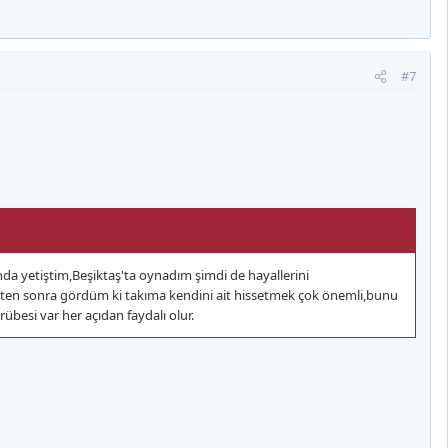
#7
nda yetiştim,Beşiktaş'ta oynadım şimdi de hayallerini
kten sonra gördüm ki takıma kendini ait hissetmek çok önemli,bunu
besi var her açıdan faydalı olur.