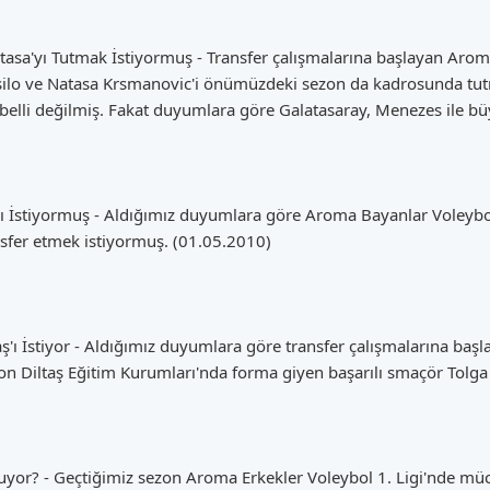
tasa'yı Tutmak İstiyormuş - Transfer çalışmalarına başlayan Arom
isilo ve Natasa Krsmanovic'i önümüzdeki sezon da kadrosunda tutm
lli değilmiş. Fakat duyumlara göre Galatasaray, Menezes ile büyü
'ı İstiyormuş - Aldığımız duyumlara göre Aroma Bayanlar Voleybol 
nsfer etmek istiyormuş. (01.05.2010)
ş'ı İstiyor - Aldığımız duyumlara göre transfer çalışmalarına baş
on Diltaş Eğitim Kurumları'nda forma giyen başarılı smaçör Tolga A
yor? - Geçtiğimiz sezon Aroma Erkekler Voleybol 1. Ligi'nde müc