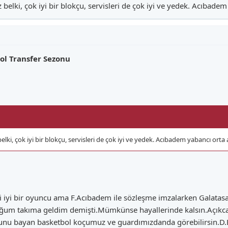
 belki, çok iyi bir blokçu, servisleri de çok iyi ve yedek. Acıbadem 
lar arasında en mantıklısı Duygu Bal hem nasıl olsa oynamıyor yani i
ol Transfer Sezonu
elki, çok iyi bir blokçu, servisleri de çok iyi ve yedek. Acıbadem yabancı orta al
li iyi bir oyuncu ama F.Acıbadem ile sözleşme imzalarken Galatasa
ğum takıma geldim demişti.Mümkünse hayallerinde kalsın.Açıkcası
unu bayan basketbol koçumuz ve guardımızdanda görebilirsin.D.Ba