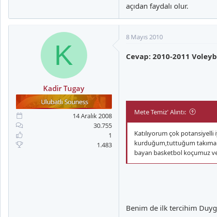
açıdan faydalı olur.
8 Mayıs 2010
K
Cevap: 2010-2011 Voleyb
Kadir Tugay
Mete Temiz' Alıntı:
14 Aralık 2008
30.755
Katılıyorum çok potansiyelli
1
kurduğum,tuttuğum takıma ge
1.483
bayan basketbol koçumuz ve g
Benim de ilk tercihim Duyg