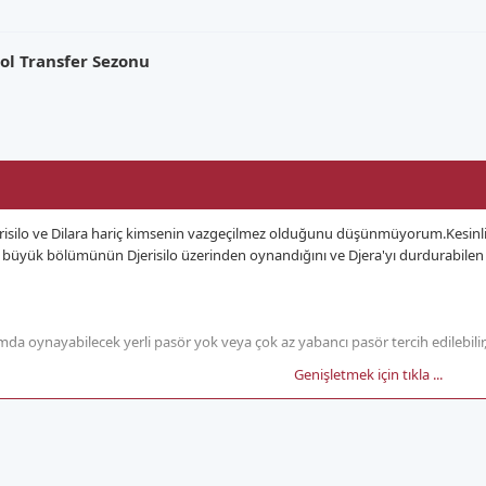
ol Transfer Sezonu
jerisilo ve Dilara hariç kimsenin vazgeçilmez olduğunu düşünmüyorum.Kesinlik
n büyük bölümünün Djerisilo üzerinden oynandığını ve Djera'yı durdurabile
mda oynayabilecek yerli pasör yok veya çok az yabancı pasör tercih edilebili
Genişletmek için tıkla ...
likle libero.Ayça Naz'ın yerine herhangi bir oyuncu işimizi görebilir,çün
ir oyuncu ama yedek onlardan koparabilirsek faydalı bir transfer olur.