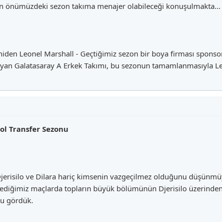
'in önümüzdeki sezon takıma menajer olabileceği konuşulmakta...
iden Leonel Marshall - Geçtiğimiz sezon bir boya firması spons
mayan Galatasaray A Erkek Takımı, bu sezonun tamamlanmasıyla Leo
ol Transfer Sezonu
Djerisilo ve Dilara hariç kimsenin vazgeçilmez olduğunu düşünmüyo
lediğimiz maçlarda topların büyük bölümünün Djerisilo üzerinden 
u gördük.