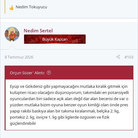
Nedim Tokuyucu
T
e
p
k
Nedim Sertel
i
l
e
r
8 Temmuz 2026
#103
:
Orçun Sözer' Alıntı:
Eyüp ve Gökdeniz gibi yapmayacağını mutlaka kiralık gitmek için
kulüpten ricacı olacağını düşünüyorum, takımdaki en potansiyelli
oyunculardan biri sadece açık alan değil dar alan becerisi de var o
yüzden mutlaka bizim oyuna benzer oyun kimliği olan önde pres
yapıp rakibi baskıya alan bir takıma kiralanmalı, belçika 2. lig,
portekiz 2. lig, isviçre 1. lig gibi liglerde özgüven ve fizik
güçlendirebilir