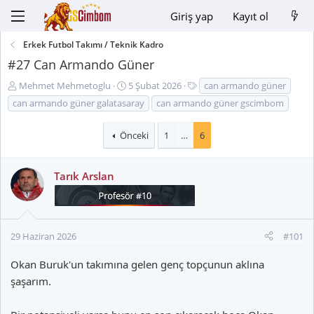
Giriş yap
Kayıt ol
Erkek Futbol Takımı / Teknik Kadro
#27 Can Armando Güner
K
B
E
Mehmet Mehmetoglu
5 Şubat 2026
can armando güner
o
a
t
can armando güner galatasaray
can armando güner gscimbom
n
ş
i
u
l
k
Önceki
1
…
6
y
a
e
u
n
t
B
g
l
Tarık Arslan
a
ı
e
ş
ç
r
l
t
a
a
29 Haziran 2026
#101
t
r
a
i
Okan Buruk'un takımına gelen genç topçunun aklına
n
h
şaşarım.
i