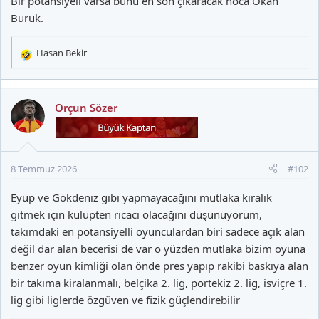
Bir potansiyeli varsa bunu en son çıkaracak hoca Okan
Buruk.
Hasan Bekir
T
e
p
k
Orçun Sözer
i
l
e
r
8 Temmuz 2026
#102
:
Eyüp ve Gökdeniz gibi yapmayacağını mutlaka kiralık
gitmek için kulüpten ricacı olacağını düşünüyorum,
takımdaki en potansiyelli oyunculardan biri sadece açık alan
değil dar alan becerisi de var o yüzden mutlaka bizim oyuna
benzer oyun kimliği olan önde pres yapıp rakibi baskıya alan
bir takıma kiralanmalı, belçika 2. lig, portekiz 2. lig, isviçre 1.
lig gibi liglerde özgüven ve fizik güçlendirebilir