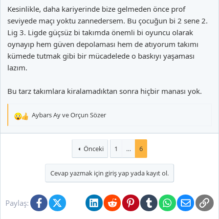
Kesinlikle, daha kariyerinde bize gelmeden önce prof
seviyede maçı yoktu zannedersem. Bu çocuğun bi 2 sene 2.
Lig 3. Ligde güçsüz bi takımda önemli bi oyuncu olarak
oynayıp hem güven depolaması hem de atıyorum takımı
kümede tutmak gibi bir mücadelede o baskıyı yaşaması
lazım.
Bu tarz takımlara kiralamadıktan sonra hiçbir manası yok.
Aybars Ay
ve
Orçun Sözer
T
e
p
k
Önceki
1
…
6
i
l
Cevap yazmak için giriş yap yada kayıt ol.
e
r
:
Facebook
X (Twitter)
Bluesky
LinkedIn
Reddit
Pinterest
Tumblr
WhatsApp
E-posta
Li
Paylaş: