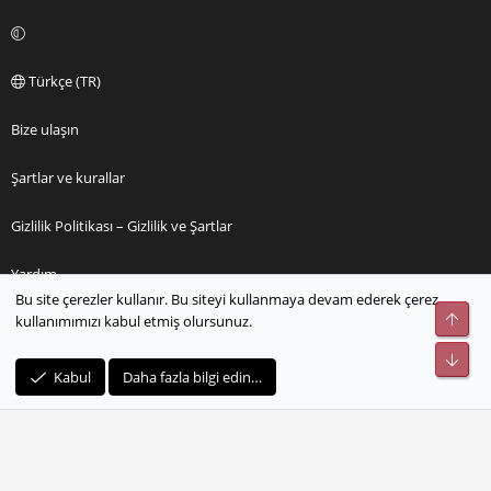
Türkçe (TR)
Bize ulaşın
Şartlar ve kurallar
Gizlilik Politikası – Gizlilik ve Şartlar
Yardım
Bu site çerezler kullanır. Bu siteyi kullanmaya devam ederek çerez
Üst
kullanımımızı kabul etmiş olursunuz.
Ana sayfa
Alt
R
Kabul
Daha fazla bilgi edin…
S
S