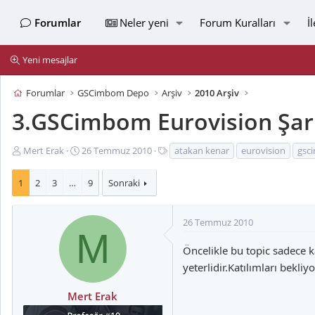
Forumlar
Neler yeni
Forum Kuralları
İ
Yeni mesajlar
Forumlar
GSCimbom Depo
Arşiv
2010 Arşiv
3.GSCimbom Eurovision Şark
K
B
E
Mert Erak
26 Temmuz 2010
atakan kenar
eurovision
gsc
o
a
t
n
ş
i
1
2
3
…
9
Sonraki
u
l
k
y
a
e
u
n
t
26 Temmuz 2010
M
B
g
l
a
ı
e
Öncelikle bu topic sadece k
ş
ç
r
yeterlidir.Katılımları bekliyo
l
t
a
a
Mert Erak
t
r