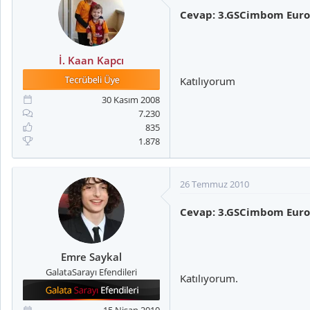
Cevap: 3.GSCimbom Eurovi
İ. Kaan Kapcı
Katılıyorum
30 Kasım 2008
7.230
835
1.878
26 Temmuz 2010
Cevap: 3.GSCimbom Eurovi
Emre Saykal
GalataSarayı Efendileri
Katılıyorum.