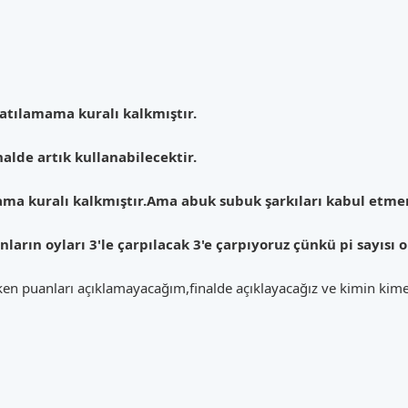
katılamama kuralı kalkmıştır.
nalde artık kullanabilecektir.
mama kuralı kalkmıştır.Ama abuk subuk şarkıları kabul etm
.Onların oyları 3'le çarpılacak 3'e çarpıyoruz çünkü pi sayısı 
larken puanları açıklamayacağım,finalde açıklayacağız ve kimin kim