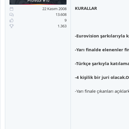
a
i
n
h
KURALLAR
22 Kasım 2008
i
13.608
9
1.363
-Eurovision şarkılarıyla 
-Yarı finalde elenenler fi
-Türkçe şarkıyla katıla
-4 kişilik bir juri olacak
-Yarı finale çıkanları açık