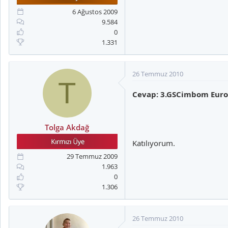
6 Ağustos 2009
9.584
0
1.331
26 Temmuz 2010
T
Cevap: 3.GSCimbom Eurovi
Tolga Akdağ
Katılıyorum.
29 Temmuz 2009
1.963
0
1.306
26 Temmuz 2010