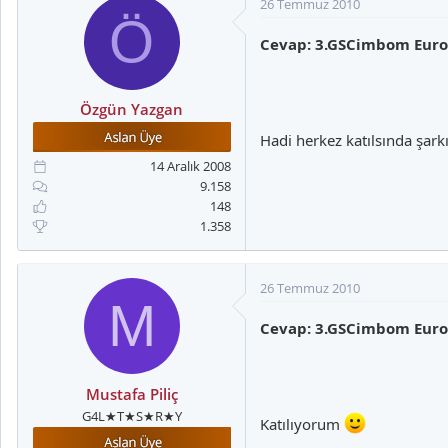
26 Temmuz 2010
Ö
Cevap: 3.GSCimbom Eurovi
Özgün Yazgan
Hadi herkez katılsında şarkı
14 Aralık 2008
9.158
148
1.358
26 Temmuz 2010
M
Cevap: 3.GSCimbom Eurovi
Mustafa Piliç
G4L★T★S★R★Y
Katılıyorum