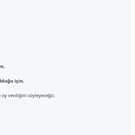
em.
olduğu için.
e oy verdiğini söyleyeceğiz.