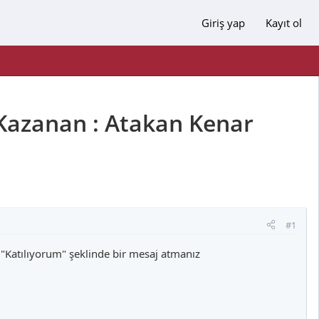
Giriş yap
Kayıt ol
Kazanan : Atakan Kenar
#1
e "Katılıyorum" şeklinde bir mesaj atmanız