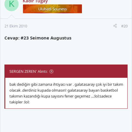
Kadir Tugay
K
21 Ekim 2010
#20
Cevap: #23 Seimone Augustus
SERGEN ZEREN' Alıntı:
bak dediğin gibi zamana ihtiyacı var . galatasaray çok iyi bir takım
olacak .derdiniz kupada olmasın! galatasaray bayan basketbol
takımın kazandığı kupa sayısını fener geçemez ...:lol:sadece
takipler :lol: