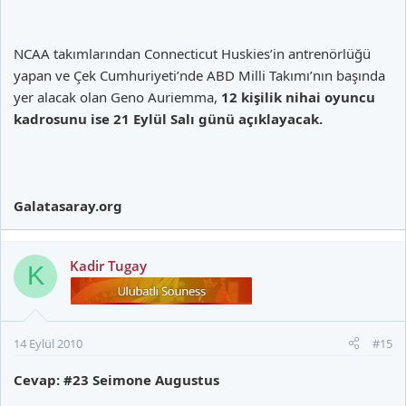
NCAA takımlarından Connecticut Huskies’in antrenörlüğü
yapan ve Çek Cumhuriyeti’nde ABD Milli Takımı’nın başında
yer alacak olan Geno Auriemma,
12 kişilik nihai oyuncu
kadrosunu ise 21 Eylül Salı günü açıklayacak.
Galatasaray.org
Kadir Tugay
K
14 Eylül 2010
#15
Cevap: #23 Seimone Augustus