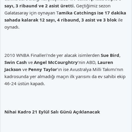
sayı, 3 ribaund ve 2 asist üretti.
Geçtiğimiz sezon
Galatasaray için oynayan T
amika Catchings ise 17 dakika
sahada kalarak 12 sayı, 4 ribaund, 3 asist ve 3 blok
ile
oynadı.
2010 WNBA Finalleri’nde yer alacak isimlerden
Sue Bird
,
Swin Cash
ve
Angel McCourghtry
’nin ABD,
Lauren
Jackson
ve
Penny Taylor
’ın ise Avustralya Milli Takımı’nın
kadrosunda yer almadığı maçın ilk yarısını da ev sahibi ekip
46-24 üstün kapadı.
Nihai Kadro 21 Eylül Salı Günü Açıklanacak