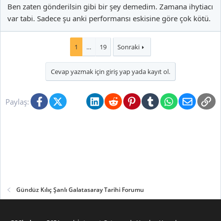
Ben zaten gönderilsin gibi bir şey demedim. Zamana ihytiacı
var tabi. Sadece şu anki performansı eskisine göre çok kötü.
1
…
19
Sonraki
Cevap yazmak için giriş yap yada kayıt ol.
Facebook
X (Twitter)
Bluesky
LinkedIn
Reddit
Pinterest
Tumblr
WhatsApp
E-posta
Li
Paylaş:
Gündüz Kılıç Şanlı Galatasaray Tarihi Forumu