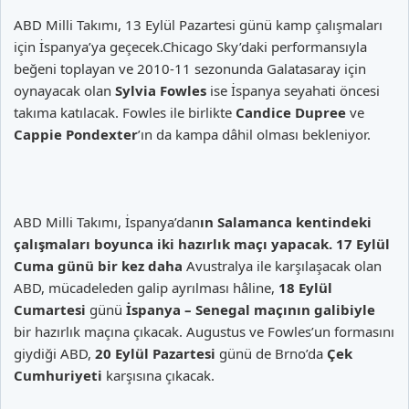
ABD Milli Takımı, 13 Eylül Pazartesi günü kamp çalışmaları
için İspanya’ya geçecek.Chicago Sky’daki performansıyla
beğeni toplayan ve 2010-11 sezonunda Galatasaray için
oynayacak olan
Sylvia Fowles
ise İspanya seyahati öncesi
takıma katılacak. Fowles ile birlikte
Candice Dupree
ve
Cappie Pondexter
’ın da kampa dâhil olması bekleniyor.
ABD Milli Takımı, İspanya’dan
ın Salamanca kentindeki
çalışmaları boyunca iki hazırlık maçı yapacak.
17 Eylül
Cuma
günü bir kez daha
Avustralya ile karşılaşacak olan
ABD, mücadeleden galip ayrılması hâline,
18 Eylül
Cumartesi
günü
İspanya – Senegal maçının galibiyle
bir hazırlık maçına çıkacak. Augustus ve Fowles’un formasını
giydiği ABD,
20 Eylül Pazartesi
günü de Brno’da
Çek
Cumhuriyeti
karşısına çıkacak.