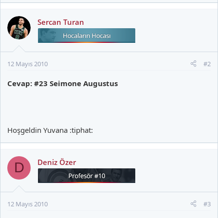
Sercan Turan
12 Mayıs 2010
#2
Cevap: #23 Seimone Augustus
Hoşgeldin Yuvana :tiphat:
Deniz Özer
D
12 Mayıs 2010
#3