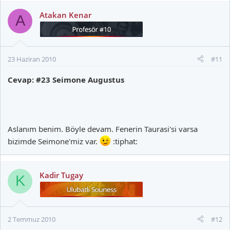
Atakan Kenar
A
23 Haziran 2010
#11
Cevap: #23 Seimone Augustus
Aslanım benim. Böyle devam. Fenerin Taurasi'si varsa
bizimde Seimone'miz var.
:tiphat:
Kadir Tugay
K
2 Temmuz 2010
#12