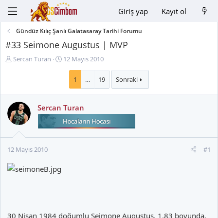
Giriş yap
Kayıt ol
Gündüz Kılıç Şanlı Galatasaray Tarihi Forumu
#33 Seimone Augustus | MVP
K
B
Sercan Turan
12 Mayıs 2010
o
a
n
ş
1
…
19
Sonraki
u
l
y
a
Sercan Turan
u
n
B
g
a
ı
ş
ç
l
t
12 Mayıs 2010
#1
a
a
t
r
a
i
n
h
i
30 Nisan 1984 doğumlu Seimone Augustus, 1.83 boyunda.