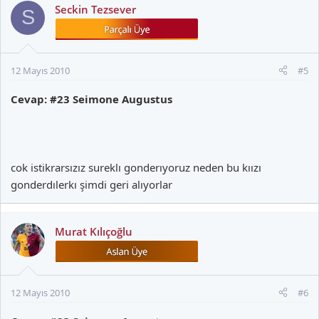
Seckin Tezsever
S
12 Mayıs 2010
#5
Cevap: #23 Seimone Augustus
cok istikrarsızız sureklı gonderıyoruz neden bu kıızı
gonderdılerkı şimdi geri alıyorlar
Murat Kılıçoğlu
12 Mayıs 2010
#6