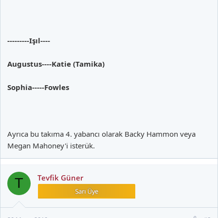
---------Işıl----
Augustus----Katie (Tamika)
Sophia-----Fowles
Ayrıca bu takıma 4. yabancı olarak Backy Hammon veya
Megan Mahoney'i isterük.
Tevfik Güner
T