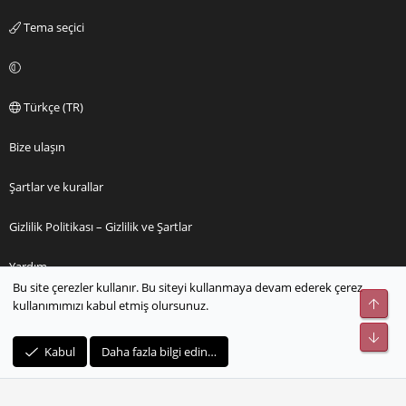
Tema seçici
Türkçe (TR)
Bize ulaşın
Şartlar ve kurallar
Gizlilik Politikası – Gizlilik ve Şartlar
Yardım
Bu site çerezler kullanır. Bu siteyi kullanmaya devam ederek çerez
Üst
kullanımımızı kabul etmiş olursunuz.
Ana sayfa
Alt
R
Kabul
Daha fazla bilgi edin…
S
S