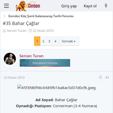
Giriş yap
Kayıt ol
Gündüz Kılıç Şanlı Galatasaray Tarihi Forumu
#35 Bahar Çağlar
K
B
Sercan Turan
22 Nisan 2010
o
a
n
ş
1
2
3
4
Sonraki
u
l
y
a
Sercan Turan
u
n
B
g
a
ı
ş
ç
l
t
22 Nisan 2010
#1
a
a
t
r
a
i
n
h
Ad Soyad
: Bahar Çağlar
i
Oynadığı Pozisyon
: Cornerman (3-4 Numara)