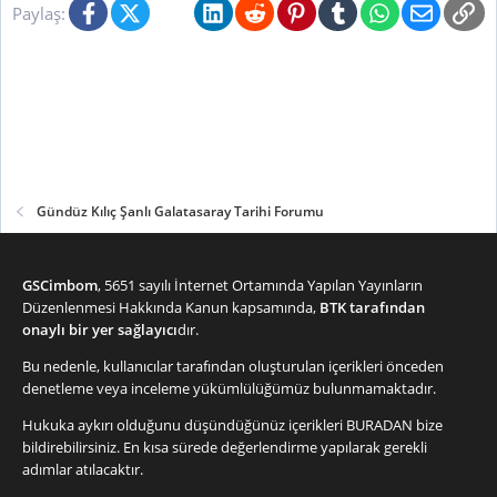
Facebook
X (Twitter)
Bluesky
LinkedIn
Reddit
Pinterest
Tumblr
WhatsApp
E-posta
Li
Paylaş:
Gündüz Kılıç Şanlı Galatasaray Tarihi Forumu
GSCimbom
, 5651 sayılı İnternet Ortamında Yapılan Yayınların
Düzenlenmesi Hakkında Kanun kapsamında,
BTK tarafından
onaylı bir yer sağlayıcı
dır.
Bu nedenle, kullanıcılar tarafından oluşturulan içerikleri önceden
denetleme veya inceleme yükümlülüğümüz bulunmamaktadır.
Hukuka aykırı olduğunu düşündüğünüz içerikleri
BURADAN
bize
bildirebilirsiniz. En kısa sürede değerlendirme yapılarak gerekli
adımlar atılacaktır.